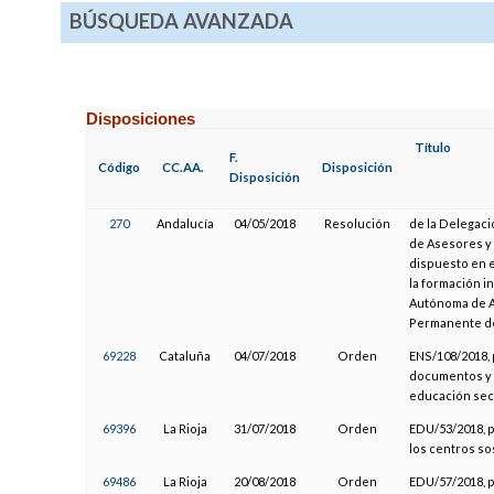
BÚSQUEDA AVANZADA
Disposiciones
Título
F.
Código
CC.AA.
Disposición
Disposición
270
Andalucía
04/05/2018
Resolución
de la Delegaci
de Asesores y 
dispuesto en e
la formación i
Autónoma de A
Permanente d
69228
Cataluña
04/07/2018
Orden
ENS/108/2018, 
documentos y l
educación sec
69396
La Rioja
31/07/2018
Orden
EDU/53/2018, p
los centros so
69486
La Rioja
20/08/2018
Orden
EDU/57/2018, p