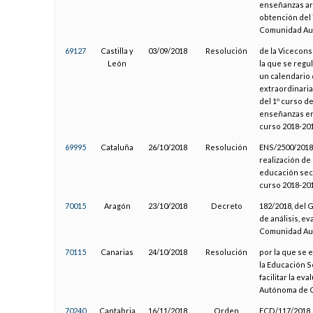
enseñanzas art
obtención del 
Comunidad Aut
69127
Castilla y
03/09/2018
Resolución
de la Vicecons
León
la que se regu
un calendario d
extraordinaria
del 1º curso d
enseñanzas en 
curso 2018-20
69995
Cataluña
26/10/2018
Resolución
ENS/2500/2018,
realización de
educación secu
curso 2018-20
70015
Aragón
23/10/2018
Decreto
182/2018, del 
de análisis, e
Comunidad Au
70115
Canarias
24/10/2018
Resolución
por la que se 
la Educación S
facilitar la e
Autónoma de 
70240
Cantabria
16/11/2018
Orden
ECD/117/2018, 