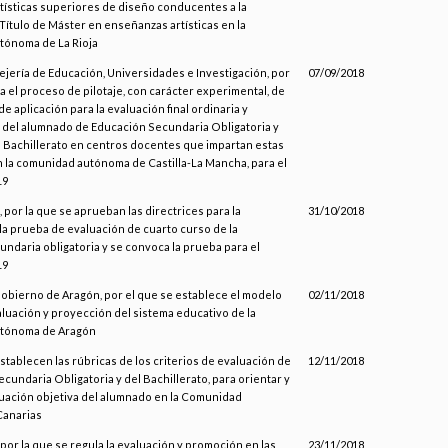
ísticas superiores de diseño conducentes a la
Título de Máster en enseñanzas artísticas en la
ónoma de La Rioja
ejería de Educación, Universidades e Investigación, por
07/09/2018
la el proceso de pilotaje, con carácter experimental, de
e aplicación para la evaluación final ordinaria y
 del alumnado de Educación Secundaria Obligatoria y
e Bachillerato en centros docentes que impartan estas
la comunidad autónoma de Castilla-La Mancha, para el
19
 por la que se aprueban las directrices para la
31/10/2018
 la prueba de evaluación de cuarto curso de la
ndaria obligatoria y se convoca la prueba para el
19
Gobierno de Aragón, por el que se establece el modelo
02/11/2018
valuación y proyección del sistema educativo de la
tónoma de Aragón
establecen las rúbricas de los criterios de evaluación de
12/11/2018
ecundaria Obligatoria y del Bachillerato, para orientar y
valuación objetiva del alumnado en la Comunidad
Canarias
por la que se regula la evaluación y promoción en las
23/11/2018