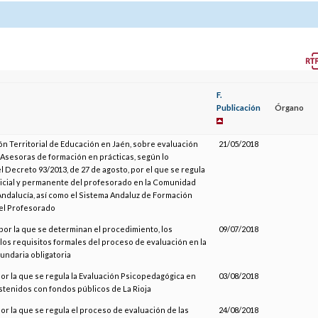
F.
Publicación
Órgano
ón Territorial de Educación en Jaén, sobre evaluación
21/05/2018
Asesoras de formación en prácticas, según lo
l Decreto 93/2013, de 27 de agosto, por el que se regula
nicial y permanente del profesorado en la Comunidad
ndalucía, así como el Sistema Andaluz de Formación
el Profesorado
por la que se determinan el procedimiento, los
09/07/2018
os requisitos formales del proceso de evaluación en la
undaria obligatoria
or la que se regula la Evaluación Psicopedagógica en
03/08/2018
stenidos con fondos públicos de La Rioja
or la que se regula el proceso de evaluación de las
24/08/2018