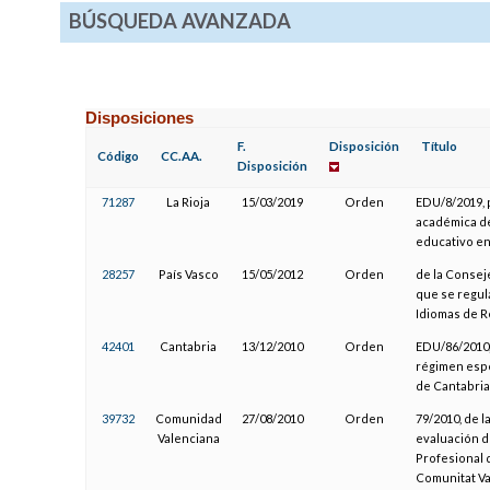
BÚSQUEDA AVANZADA
Disposiciones
F.
Disposición
Título
Código
CC.AA.
Disposición
71287
La Rioja
15/03/2019
Orden
EDU/8/2019, p
académica de
educativo en
28257
País Vasco
15/05/2012
Orden
de la Consej
que se regula
Idiomas de R
42401
Cantabria
13/12/2010
Orden
EDU/86/2010,
régimen espe
de Cantabria
39732
Comunidad
27/08/2010
Orden
79/2010, de l
Valenciana
evaluación d
Profesional d
Comunitat V