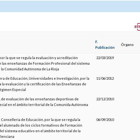
F.
Órgano
Publicación
or la que se regula la evaluación y acreditación
22/03/2019
 las enseñanzas de Formación Profesional del sistema
 la Comunidad Autónoma de La Rioja
era de Educación, Universidades e Investigación, por la
11/06/2012
 la evaluación y la certificación de las Enseñanzas de
égimen Especial
 de evaluación de las enseñanzas deportivas de
22/12/2010
cial en el ámbito territorial de la Comunida Autónoma
a Conselleria de Educación, por la que se regula la
06/09/2010
el alumnado de los ciclos formativos de Formación
el sistema educativo en el ámbito territorial de la
alenciana