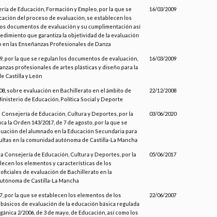
ería de Educación, Formación y Empleo, por la que se
16/03/2009
icación del proceso de evaluación, se establecen los
os documentos de evaluación y su cumplimentación así
edimiento que garantiza la objetividad de la evaluación
 en las Enseñanzas Profesionales de Danza
, por la que se regulan los documentos de evaluación,
16/03/2009
anzas profesionales de artes plásticas y diseño para la
 Castilla y León
8, sobre evaluación en Bachillerato en el ámbito de
22/12/2008
inisterio de Educación, Política Social y Deporte
a Consejería de Educación, Cultura y Deportes, por la
03/06/2020
ca la Orden 143/2017, de 7 de agosto, por la que se
aluación del alumnado en la Educación Secundaria para
ltas en la comunidad autónoma de Castilla-La Mancha
la Consejería de Educación, Cultura y Deportes, por la
05/06/2017
lecen los elementos y características de los
ficiales de evaluación de Bachillerato en la
utónoma de Castilla-La Mancha
7, por la que se establecen los elementos de los
22/06/2007
ásicos de evaluación de la educación básica regulada
gánica 2/2006, de 3 de mayo, de Educación, así como los