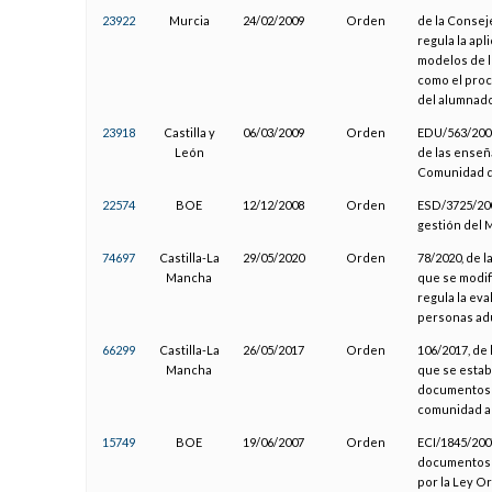
23922
Murcia
24/02/2009
Orden
de la Consej
regula la apl
modelos de l
como el proc
del alumnado
23918
Castilla y
06/03/2009
Orden
EDU/563/2009
León
de las enseñ
Comunidad de
22574
BOE
12/12/2008
Orden
ESD/3725/200
gestión del M
74697
Castilla-La
29/05/2020
Orden
78/2020, de l
Mancha
que se modifi
regula la ev
personas adu
66299
Castilla-La
26/05/2017
Orden
106/2017, de 
Mancha
que se estab
documentos o
comunidad a
15749
BOE
19/06/2007
Orden
ECI/1845/200
documentos b
por la Ley Or