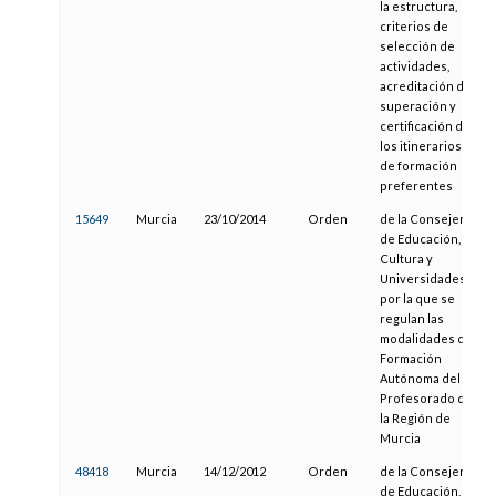
la estructura,
criterios de
selección de
actividades,
acreditación de
superación y
certificación de
los itinerarios
de formación
preferentes
15649
Murcia
23/10/2014
Orden
de la Consejería
de Educación,
Cultura y
Universidades,
por la que se
regulan las
modalidades de
Formación
Autónoma del
Profesorado de
la Región de
Murcia
48418
Murcia
14/12/2012
Orden
de la Consejería
de Educación,