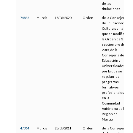
de las
titulaciones
74836
Murcia
15/06/2020
Orden
de la Consejería
de Educación y
Cultura por la
que se modifica
la Orden de 3 de
septiembre de
2015, de la
Consejería de
Educación y
Universidades,
por la que se
regulan los
programas
formativos
profesionales
en la
Comunidad
Autónoma de la
Región de
Murcia
47364
Murcia
23/05/2011
Orden
de la Consejería