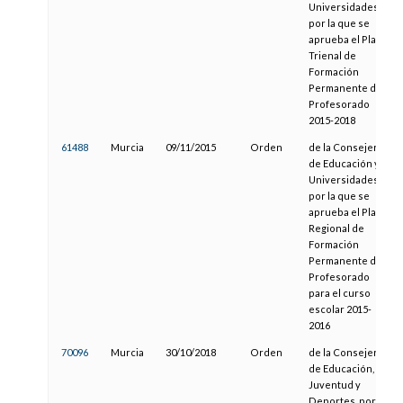
Universidades
por la que se
aprueba el Plan
Trienal de
Formación
Permanente del
Profesorado
2015-2018
61488
Murcia
09/11/2015
Orden
de la Consejería
de Educación y
Universidades
por la que se
aprueba el Plan
Regional de
Formación
Permanente del
Profesorado
para el curso
escolar 2015-
2016
70096
Murcia
30/10/2018
Orden
de la Consejería
de Educación,
Juventud y
Deportes, por la