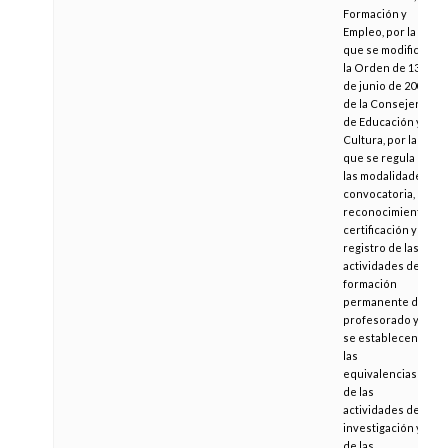
Formación y
Empleo, por la
que se modifica
la Orden de 13
de junio de 2005,
de la Consejería
de Educación y
Cultura, por la
que se regula
las modalidades,
convocatoria,
reconocimiento,
certificación y
registro de las
actividades de
formación
permanente del
profesorado y
se establecen
las
equivalencias
de las
actividades de
investigación y
de las