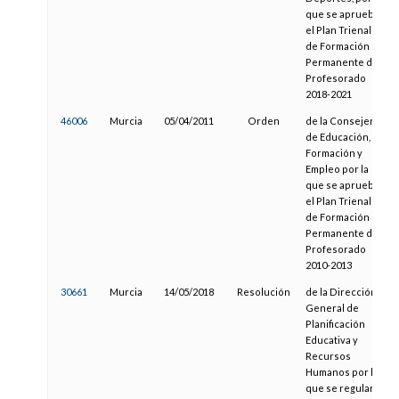
que se aprueba
el Plan Trienal
de Formación
Permanente del
Profesorado
2018-2021
46006
Murcia
05/04/2011
Orden
de la Consejería
de Educación,
Formación y
Empleo por la
que se aprueba
el Plan Trienal
de Formación
Permanente del
Profesorado
2010-2013
30661
Murcia
14/05/2018
Resolución
de la Dirección
General de
Planificación
Educativa y
Recursos
Humanos por la
que se regulan