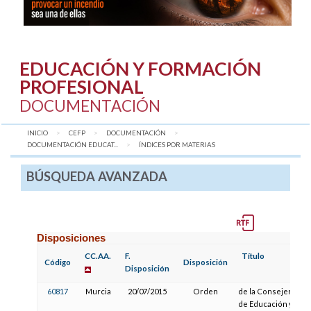
EDUCACIÓN Y FORMACIÓN
PROFESIONAL
DOCUMENTACIÓN
INICIO
CEFP
DOCUMENTACIÓN
DOCUMENTACIÓN EDUCAT...
AQUÍ:
ÍNDICES POR MATERIAS
BÚSQUEDA AVANZADA
Disposiciones
CC.AA.
F.
Título
Código
Disposición
Disposición
60817
Murcia
20/07/2015
Orden
de la Consejería
de Educación y