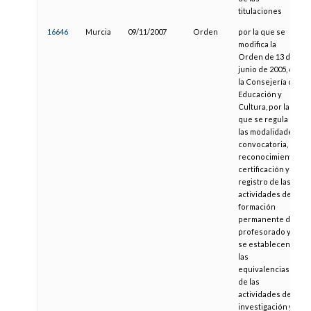
titulaciones
16646
Murcia
09/11/2007
Orden
por la que se
modifica la
Orden de 13 de
junio de 2005, de
la Consejería de
Educación y
Cultura, por la
que se regula
las modalidades,
convocatoria,
reconocimiento,
certificación y
registro de las
actividades de
formación
permanente del
profesorado y
se establecen
las
equivalencias
de las
actividades de
investigación y