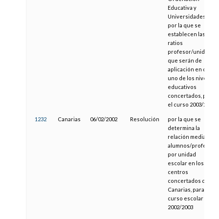
Educativa y
Universidades,
por la que se
establecen las
ratios
profesor/unidad
que serán de
aplicación en cada
uno de los niveles
educativos
concertados, para
el curso 2003/2004
1232
Canarias
06/02/2002
Resolución
por la que se
determina la
relación media
alumnos/profesor
por unidad
escolar en los
centros
concertados de
Canarias, para el
curso escolar
2002/2003