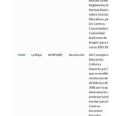
artículo 16 del
Reglamento de
Normas Básicas
sobre Conciertos
Educativos, para
los Centros
Concertados de la
Comunidad
Autónoma de
Aragón, para el
curso 2015-2016
10649
La Rioja
14/09/2005
Resolución
del Consejero de
Educación,
Cultura y
Deporte, por la
que se modifica la
resolución de 2
de febrero de
2005, por la que se
determina la ratio
profesor/unidad
escolar para los
Centros
Docentes
Privados