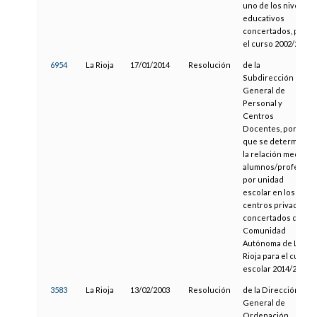
uno de los niveles
educativos
concertados, para
el curso 2002/2003
6954
La Rioja
17/01/2014
Resolución
de la
Subdirección
General de
Personal y
Centros
Docentes, por la
que se determina
la relación media
alumnos/profesor
por unidad
escolar en los
centros privados
concertados de la
Comunidad
Autónoma de La
Rioja para el curso
escolar 2014/2015
3583
La Rioja
13/02/2003
Resolución
de la Dirección
General de
Ordenación