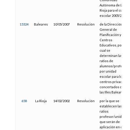
Autónoma de La
Rioja para el curso
escolar 2005/2006
15324
Baleares
10/05/2007
Resolución
de la Dirección
General de
Planificación y
Centros
Educativos, por la
cual se
determinan las
ratios de
alumnos/profesor
por unidad
escolar para los
centros privados
concertados de
las Illes Balears
658
La Rioja
14/02/2002
Resolución
por la que se
establecen las
ratios
profesor/unidad
que serán de
aplicación en cada