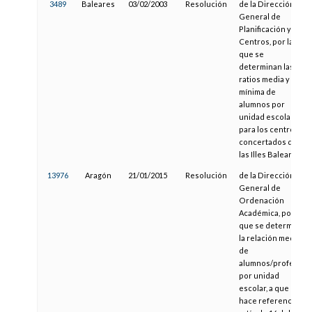
3489
Baleares
03/02/2003
Resolución
de la Dirección
General de
Planificación y
Centros, por la
que se
determinan las
ratios media y
mínima de
alumnos por
unidad escolar,
para los centros
concertados de
las Illes Balears
13976
Aragón
21/01/2015
Resolución
de la Dirección
General de
Ordenación
Académica, por la
que se determina
la relación media
de
alumnos/profesor
por unidad
escolar, a que
hace referencia el