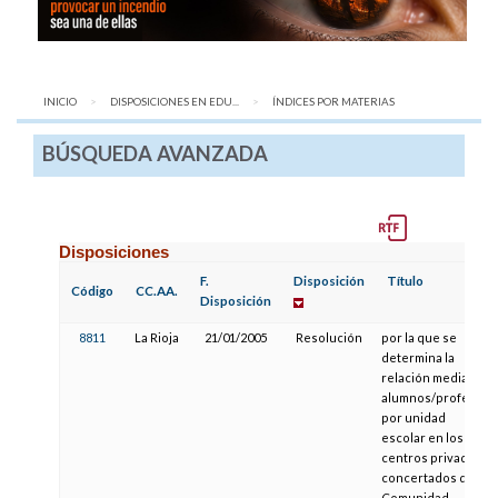
INICIO
DISPOSICIONES EN EDU...
AQUÍ:
ÍNDICES POR MATERIAS
BÚSQUEDA AVANZADA
Disposiciones
F.
Disposición
Título
Código
CC.AA.
Disposición
8811
La Rioja
21/01/2005
Resolución
por la que se
determina la
relación media
alumnos/profesor
por unidad
escolar en los
centros privados
concertados de la
Comunidad