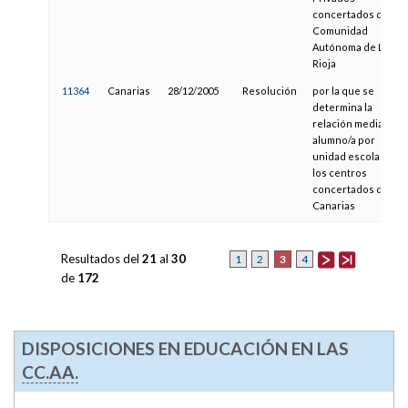
concertados de la
Comunidad
Autónoma de La
Rioja
11364
Canarias
28/12/2005
Resolución
por la que se
determina la
relación media
alumno/a por
unidad escolar en
los centros
concertados de
Canarias
Resultados del
21
al
30
3
1
2
4
de
172
DISPOSICIONES EN EDUCACIÓN EN LAS
CC.AA.