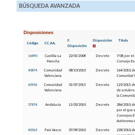
BÚSQUEDA AVANZADA
Disposiciones
F.
Disposición
Título
Código
CC.AA.
Disposición
16890
Castilla-La
22/01/2008
Decreto
7/08, por e
Mancha
Consejo Esc
40874
Comunidad
08/10/2010
Decreto
164/2010, de
Valenciana
Comunitat 
60936
Comunidad
31/07/2015
Decreto
125/2015, d
Valenciana
de octubre,
la Comunid
37874
Andalucía
11/05/2010
Decreto
286/2010, d
por el que 
Consejos Es
Autónoma d
40363
País Vasco
07/09/2010
Decreto
228/2010, d