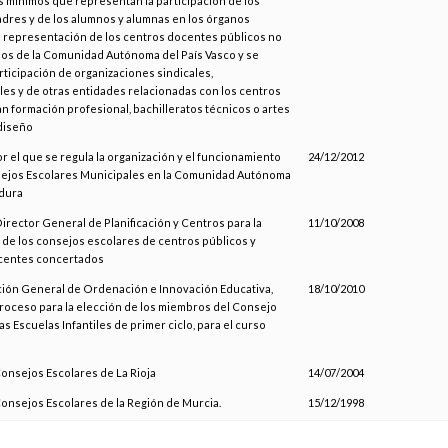
 mínimos que representan la participación de los
dres y de los alumnos y alumnas en los órganos
 representación de los centros docentes públicos no
ios de la Comunidad Autónoma del País Vasco y se
articipación de organizaciones sindicales,
es y de otras entidades relacionadas con los centros
n formación profesional, bachilleratos técnicos o artes
 diseño
or el que se regula la organización y el funcionamiento
24/12/2012
sejos Escolares Municipales en la Comunidad Autónoma
dura
Director General de Planificación y Centros para la
11/10/2008
de los consejos escolares de centros públicos y
centes concertados
ción General de Ordenación e Innovación Educativa,
18/10/2010
 proceso para la elección de los miembros del Consejo
as Escuelas Infantiles de primer ciclo, para el curso
Consejos Escolares de La Rioja
14/07/2004
Consejos Escolares de la Región de Murcia.
15/12/1998