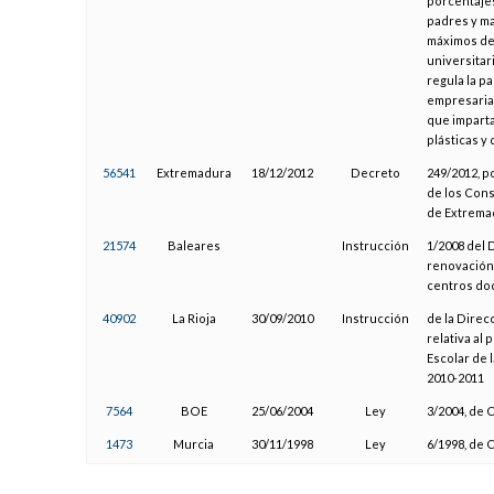
porcentajes
padres y ma
máximos de
universitar
regula la p
empresarial
que imparta
plásticas y
56541
Extremadura
18/12/2012
Decreto
249/2012, p
de los Con
de Extrema
21574
Baleares
Instrucción
1/2008 del 
renovación 
centros do
40902
La Rioja
30/09/2010
Instrucción
de la Direc
relativa al
Escolar de l
2010-2011
7564
BOE
25/06/2004
Ley
3/2004, de 
1473
Murcia
30/11/1998
Ley
6/1998, de 