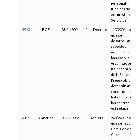
personal
funcionario de
Administración y
Servicios
5920
BOE
23/01/2004
Real Decreto
113/2004, por el
que se
desarrollan los
aspectos
educativos
básicos y la
organización de
las enseñanzas
de la Educación
Preescolar, y se
determinan las
condiciones que
habrán de reunir
los centros de
esta etapa
3414
Canarias
20/12/2002
Decreto
203/2002, por el
que se regula la
Comisión de
Coordinación de