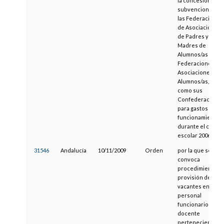
la concesión de
subvenciones a
las Federaciones
de Asociaciones
de Padres y
Madres de
Alumnos/as y a la
Federaciones de
Asociaciones de
Alumnos/as, así
como sus
Confederaciones
para gastos de
funcionamiento,
durante el curso
escolar 2006/2007
31546
Andalucía
10/11/2009
Orden
por la que se
convoca
procedimiento d
provisión de
vacantes entre
personal
funcionario
docente
perteneciente al