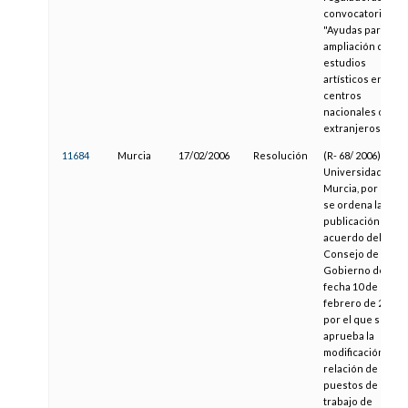
convocatoria de
"Ayudas para la
ampliación de
estudios
artísticos en
centros
nacionales o
extranjeros"
11684
Murcia
17/02/2006
Resolución
(R- 68/ 2006), de la
Universidad de
Murcia, por la qu
se ordena la
publicación del
acuerdo del
Consejo de
Gobierno de
fecha 10 de
febrero de 2006,
por el que se
aprueba la
modificación de l
relación de
puestos de
trabajo de