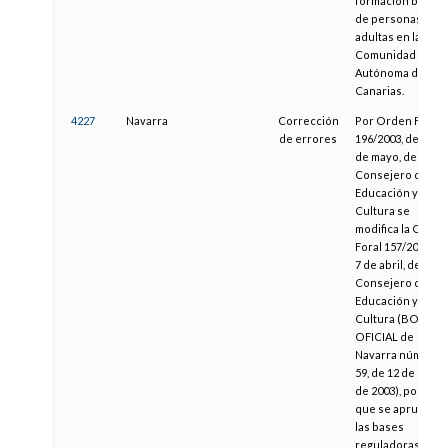
formación básica
de personas
adultas en la
Comunidad
Autónoma de
Canarias.
4227
Navarra
Corrección
Por Orden Foral
de errores
196/2003, de doce
de mayo, del
Consejero de
Educación y
Cultura se
modifica la Orden
Foral 157/2003, de
7 de abril, del
Consejero de
Educación y
Cultura (BOLETI
OFICIAL de
Navarra número
59, de 12 de mayo
de 2003), por la
que se aprueban
las bases
reguladoras de la