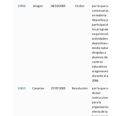
10902
Aragón
04/10/2005
Orden
por la que se
convocan ayudas
en materia
deportiva, para la
participación en
los programas de
esquí escolar y
actividades
deportivas en el
medio natural,
dirigidas a
alumnos de
centros
educativos
aragoneses,
durante el año
2006.
10413
Canarias
27/07/2005
Resolución
por la que se
dictan
instrucciones
para la
organización de l
oferta de la