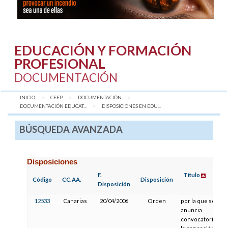
EDUCACIÓN Y FORMACIÓN
PROFESIONAL
DOCUMENTACIÓN
INICIO
CEFP
DOCUMENTACIÓN
DOCUMENTACIÓN EDUCAT...
AQUÍ:
DISPOSICIONES EN EDU...
BÚSQUEDA AVANZADA
Disposiciones
F.
Título
Código
CC.AA.
Disposición
Disposición
12533
Canarias
20/04/2006
Orden
por la que se
anuncia
convocatoria par