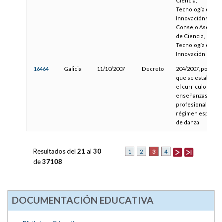
Ciencia,
Tecnología e
Innovación y el
Consejo Asesor
de Ciencia,
Tecnología e
Innovación
16464
Galicia
11/10/2007
Decreto
204/2007, por el
que se establece
el currículo de la
enseñanzas
profesionales de
régimen especial
de danza
Resultados del
21
al
30
3
1
2
4
de
37108
DOCUMENTACIÓN EDUCATIVA