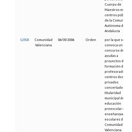
Cuerpo de
Maestros en
centros públicos
de la Comunidad
Autónoma de
Andalucía
12503
Comunidad
06/05/2006
Orden
por la que se
Valenciana
convoca un
concurso de
ayudas a
proyectos de
formación del
profesorado en
centros docente
privados
concertados y de
titularidad
municipal de
educación
preescolar o de
enseñanzas
escolares de la
Comunidad
Valenciana.