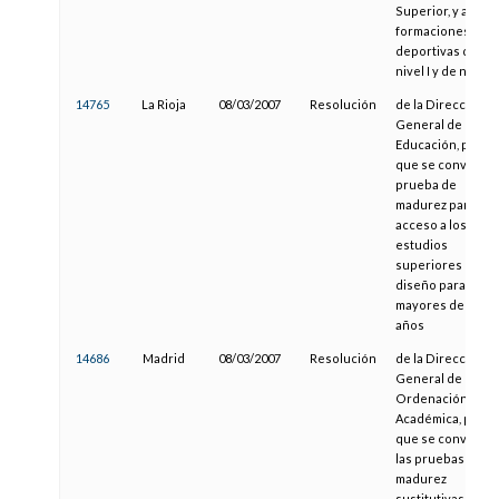
Superior, y a las
formaciones
deportivas de
nivel I y de nivel II
14765
La Rioja
08/03/2007
Resolución
de la Dirección
General de
Educación, por la
que se convoca l
prueba de
madurez para el
acceso a los
estudios
superiores de
diseño para
mayores de 25
años
14686
Madrid
08/03/2007
Resolución
de la Dirección
General de
Ordenación
Académica, por la
que se convocan
las pruebas de
madurez
sustitutivas de lo