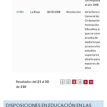
correspondiente
al año 2008
17383
La Rioja
06/03/2008
Resolución
de la Dirección
General de
Ordenación e
Innovación
Educativa, por la
que se convoca l
prueba de
madurez para el
acceso a los
estudios
superiores de
diseño para
mayores de 25
años
Resultados del
21
al
30
3
1
2
4
de
110
DISPOSICIONES EN EDUCACIÓN EN LAS