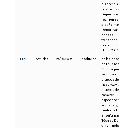
el acceso a las
Enseñanzas
Deportivas de
régimen especial
a las Formacione
Deportivas en
período
transitorio,
correspondiente
al año 2007
14921
Asturias
26/03/2007
Resolución
de la Consejería
de Educación y
Ciencia, por la qu
se convocan las
pruebas de
madurez y las
pruebas de
carácter
específico para el
acceso al grado
medio de las
enseñanzas de
Técnico Deportiv
y las pruebas de