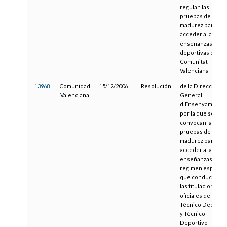
regulan las
pruebas de
madurez para
acceder a las
enseñanzas
deportivas en la
Comunitat
Valenciana
13968
Comunidad
15/12/2006
Resolución
de la Direcció
Valenciana
General
d'Ensenyament,
por la que se
convocan las
pruebas de
madurez para
acceder a las
enseñanzas de
regimen especial
que conducen a
las titulaciones
oficiales de
Técnico Deportiv
y Técnico
Deportivo