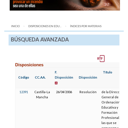
INICIO
DISPOSICIONES EN EDU...
AQUÍ:
ÍNDICES POR MATERIAS
BÚSQUEDA AVANZADA
Disposiciones
F.
Título
Código
CC.AA.
Disposición
Disposición
12391
Castilla-La
26/04/2006
Resolución
de la Dirección
Mancha
General de
Ordenación
Educativa y
Formación
Profesional, por
las que se
convocan y