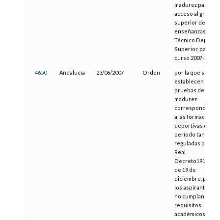
madurez para el
acceso al grado
superior de las
enseñanzas de
Técnico Deportiv
Superior, para el
curso 2007-2008
4650
Andalucía
23/06/2007
Orden
por la que se
establecen las
pruebas de
madurez
correspondiente
a las formaciones
deportivas del
período tansitori
reguladas por el
Real
Decreto1913/1997
de 19 de
diciembre, para
los aspirantes qu
no cumplan los
requisitos
académicos