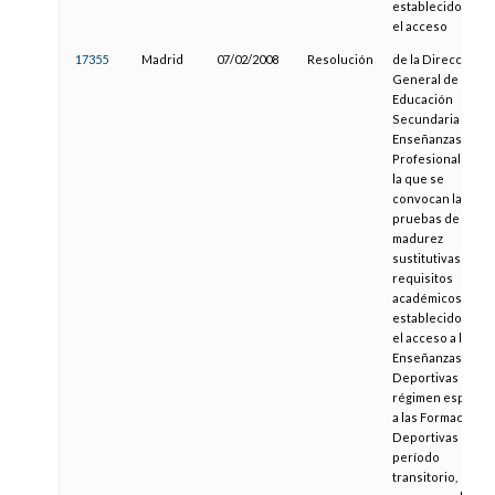
establecidos par
el acceso
17355
Madrid
07/02/2008
Resolución
de la Dirección
General de
Educación
Secundaria y
Enseñanzas
Profesionales, po
la que se
convocan las
pruebas de
madurez
sustitutivas de lo
requisitos
académicos
establecidos par
el acceso a las
Enseñanzas
Deportivas de
régimen especial
a las Formacione
Deportivas en
período
transitorio,