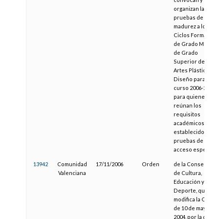
organizan las las
pruebas de
madurez a los
Ciclos Formativo
de Grado Medio 
de Grado
Superior de las d
Artes Plásticas y
Diseño para el
curso 2006-2007
para quienes no
reúnan los
requisitos
académicos
establecidos y la
pruebas de
acceso específic
13942
Comunidad
17/11/2006
Orden
de la Conselleria
Valenciana
de Cultura,
Educación y
Deporte, que
modifica la Orden
de 10 de mayo de
2004, por la que s