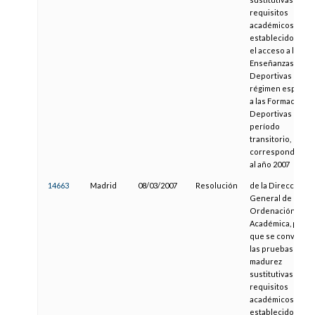
requisitos
académicos
establecidos par
el acceso a las
Enseñanzas
Deportivas de
régimen especial
a las Formacione
Deportivas en
período
transitorio,
correspondiente
al año 2007
14663
Madrid
08/03/2007
Resolución
de la Dirección
General de
Ordenación
Académica, por la
que se convocan
las pruebas de
madurez
sustitutivas de lo
requisitos
académicos
establecidos par