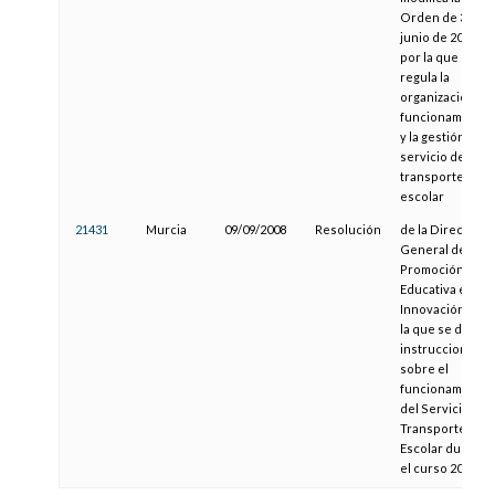
Orden de 3 de
junio de 2002
por la que se
regula la
organización, el
funcionamiento
y la gestión del
servicio de
transporte
escolar
21431
Murcia
09/09/2008
Resolución
de la Dirección
General de
Promoción
Educativa e
Innovación, por
la que se dictan
instrucciones
sobre el
funcionamiento
del Servicio de
Transporte
Escolar durante
el curso 2008-09