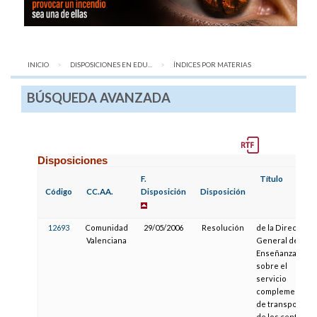
INICIO
DISPOSICIONES EN EDU...
AQUÍ:
ÍNDICES POR MATERIAS
BÚSQUEDA AVANZADA
Disposiciones
F.
Título
Código
CC.AA.
Disposición
Disposición
12693
Comunidad
29/05/2006
Resolución
de la Dirección
Valenciana
General de
Enseñanza
sobre el
servicio
complementari
de transporte
de los centros