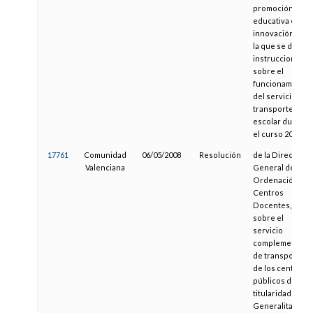
promoción
educativa e
innovación, por
la que se dictan
instrucciones
sobre el
funcionamiento
del servicio de
transporte
escolar durante
el curso 2007-08
17761
Comunidad
06/05/2008
Resolución
de la Dirección
Valenciana
General de
Ordenación y
Centros
Docentes,
sobre el
servicio
complementari
de transporte
de los centros
públicos de
titularidad de la
Generalitat par