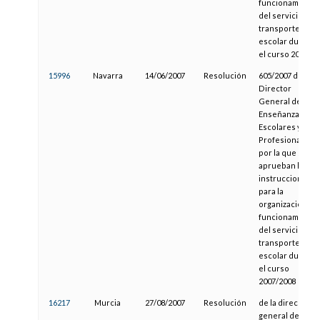
funcionamiento
del servicio de
transporte
escolar durante
el curso 2006-07
15996
Navarra
14/06/2007
Resolución
605/2007 del
Director
General de
Enseñanzas
Escolares y
Profesionales,
por la que se
aprueban las
instrucciones
para la
organización y
funcionamiento
del servicio de
transporte
escolar durante
el curso
2007/2008
16217
Murcia
27/08/2007
Resolución
de la dirección
general de