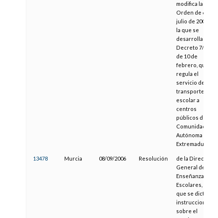
modifica la
Orden de 6 de
julio de 2004 por
la que se
desarrolla el
Decreto 7/2004,
de 10 de
febrero, que
regula el
servicio de
transporte
escolar a
centros
públicos de la
Comunidad
Autónoma de
Extremadura
13478
Murcia
08/09/2006
Resolución
de la Dirección
General de
Enseñanzas
Escolares, por la
que se dictan
instrucciones
sobre el