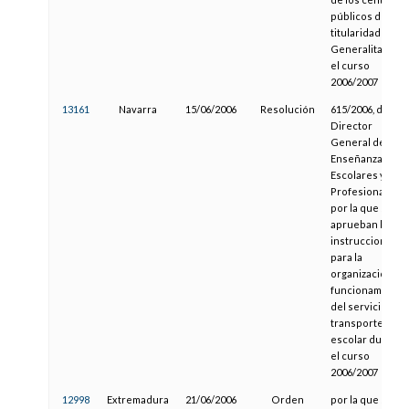
públicos de
titularidad de la
Generalitat par
el curso
2006/2007
13161
Navarra
15/06/2006
Resolución
615/2006, del
Director
General de
Enseñanzas
Escolares y
Profesionales,
por la que se
aprueban las
instrucciones
para la
organización y
funcionamiento
del servicio de
transporte
escolar durante
el curso
2006/2007
12998
Extremadura
21/06/2006
Orden
por la que se