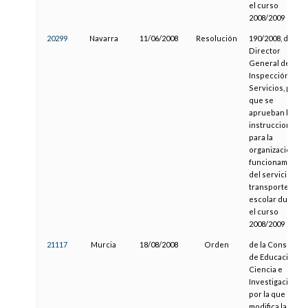
el curso
2008/2009
20299
Navarra
11/06/2008
Resolución
190/2008, del
Director
General de
Inspección y
Servicios, por la
que se
aprueban las
instrucciones
para la
organización y
funcionamiento
del servicio de
transporte
escolar durante
el curso
2008/2009
21117
Murcia
18/08/2008
Orden
de la Consejería
de Educación,
Ciencia e
Investigación
por la que se
modifica la