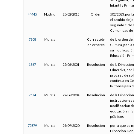
Infantil y Prima
44445
Madrid
25/02/2013
Orden
502/2013, por l
el cambio de j
segundo ciclo d
Comunidad de 
7808
Murcia
Corrección
de la orden de 
de errores
Cultura, por la
su modificación
Educación Prim
1367
Murcia
25/06/2001
Resolución
de la Direcció
Educativa, por 
proceso de sol
contínua en Ce
la Consejería 
7574
Murcia
29/06/2004
Resolución
de la Dirección
instrucciones p
modificación de
educación infa
públicos
75379
Murcia
24/09/2020
Resolución
por la que se m
Dirección Gene