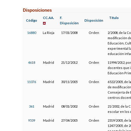
Disposiciones
CC.AA.
F.
Título
Código
Disposición
Disposición
16880
La Rioja
17/01/2008
Orden
2/2008, de la C
modificación de
Educación, Cult
experimental la
educación infan
4618
Madrid
21/12/2012
Orden
11994/2012, por
docentes que i
Educación Prim
11076
Madrid
30/11/2005
Orden
6522/2005, de 
de modificación
Consejería de E
centros docente
361
Madrid
08/01/2002
Orden
21/2002, de la 
escolar en los 
9539
Madrid
27/04/2005
Orden
2319/2005, de l
1247/2005, de 2
se regula la j