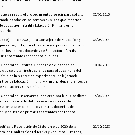
ria
a que se regula el procedimiento a seguir para solicitar
05/03/2013
ornada escolar en los centros públicos que imparten
e Educación Infantil y Educación Primaria en la
Madrid
29 de junio de 2004, de la Consejería de Educación y
09/08/2004
 que se regula la jornada escolar y el procedimiento para
 en los centros docentes de Educación Infantil y
aria sostenidos con fondos públicos
n General de Centros, Ordenación e Inspección
10/07/2001
la que se dictan instrucciones para el desarrollo del
icitud de implantación experimental de la jornada
ntros de Educación Infantil y Primaria, dependientes de
de Educación y Universidades
 General de Enseñanzas Escolares, por la que se dictan
15/07/2004
ara el desarrollo del proceso de solicitud de
 la jornada escolar en los centros docentes de
ntil y educación primaria sostenidos con fondos
odifica la Resolución de 26 de junio de 2020, de la
23/10/2020
ral de Planificación Educativa y Recursos Humanos,