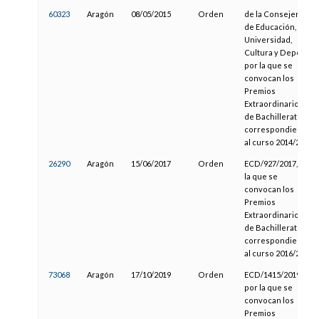
60323
Aragón
08/05/2015
Orden
de la Consejera
de Educación,
Universidad,
Cultura y Deporte,
por la que se
convocan los
Premios
Extraordinarios
de Bachillerato
correspondientes
al curso 2014/2015
26290
Aragón
15/06/2017
Orden
ECD/927/2017, por
la que se
convocan los
Premios
Extraordinarios
de Bachillerato
correspondientes
al curso 2016/2017
73068
Aragón
17/10/2019
Orden
ECD/1415/2019,
por la que se
convocan los
Premios