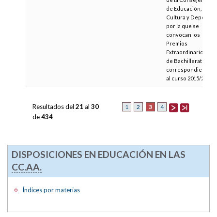
de Educación,
Cultura y Deporte,
por la que se
convocan los
Premios
Extraordinarios
de Bachillerato
correspondientes
al curso 2015/2016
Resultados del
21
al
30
3
1
2
4
de
434
DISPOSICIONES EN EDUCACIÓN EN LAS
CC.AA.
Índices por materias