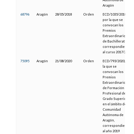
Aragón
68796
Aragón
28/05/2018
Orden
ECD/1035/2018,
por la que se
convocan los
Premios
Extraordinarios
de Bachillerato
correspondientes
al curso 2017/2018
75095
Aragón
21/08/2020
Orden
ECD/793/2020, por
la que se
convocan los
Premios
Extraordinarios
de Formación
Profesional de
Grado Superior
en el ámbito de la
Comunidad
Autónoma de
Aragón,
correspondientes
al año 2019