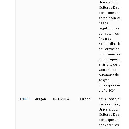
Universidad,
Cultura y Deporte,
por la que se
establecen las
bases
reguladoras y se
convocan los
Premios
Extraordinarios
de Formación
Profesional de
grado superior en
el ámbito de la
Comunidad
Autónoma de
Aragón,
correspondientes
al año 2014
13023
Aragón
02/12/2014
Orden
de la Consejera
de Educación,
Universidad,
Cultura y Deporte,
por la que se
convocan los