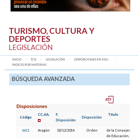
TURISMO, CULTURA Y
DEPORTES
LEGISLACIÓN
INICIO
TCD
LEGISLACIÓN
DISPOSICIONES EN EDU...
AQUÍ:
ÍNDICES POR MATERIAS
BÚSQUEDA AVANZADA
Disposiciones
CC.AA.
F.
Título
Código
Disposición
Disposición
6611
Aragón
02/12/2014
Orden
de la Consejera
de Educación,