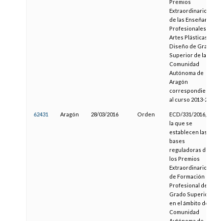
Premios
Extraordinarios
de las Enseñanzas
Profesionales de
Artes Plásticas y
Diseño de Grado
Superior de la
Comunidad
Autónoma de
Aragón
correspondientes
al curso 2013-2014
62431
Aragón
28/03/2016
Orden
ECD/331/2016, por
la que se
establecen las
bases
reguladoras de
los Premios
Extraordinarios
de Formación
Profesional de
Grado Superior
en el ámbito de la
Comunidad
Autónoma de