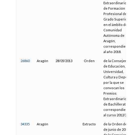
Extraordinarios
de Formación
Profesional de
Grado Superior
en el ámbito de la
Comunidad
Autónoma de
Aragón,
correspondientes
al año 2018.
26860
Aragón
28/05/2013
Orden
de la Consejera
de Educación,
Universidad,
Cultura y Deporte,
por la que se
convocan los
Premios
Extraordinarios
de Bachillerato
correspondientes
al curso 2012/2013
34335
Aragón
Extracto
de la Orden de 20
de junio de 2016,
de la Consejera