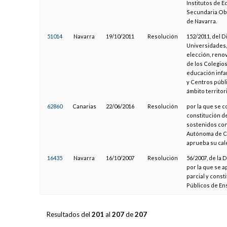
Institutos de E
Secundaria Obli
de Navarra.
51014
Navarra
19/10/2011
Resolución
152/2011, del 
Universidades, 
elección, renov
de los Colegio
educación infan
y Centros públ
ámbito territor
62860
Canarias
22/06/2016
Resolución
por la que se c
constitución d
sostenidos con
Autónoma de Can
aprueba su cal
16435
Navarra
16/10/2007
Resolución
56/2007, de la 
por la que se a
parcial y const
Públicos de En
Resultados del
201
al
207
de
207