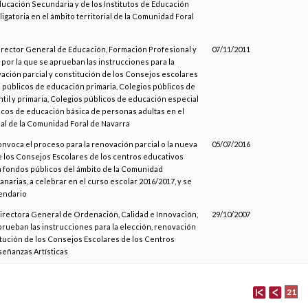
ducación Secundaria y de los Institutos de Educación
gatoria en el ámbito territorial de la Comunidad Foral
Director General de Educación, Formación Profesional y
07/11/2011
por la que se aprueban las instrucciones para la
ación parcial y constitución de los Consejos escolares
s públicos de educación primaria, Colegios públicos de
til y primaria, Colegios públicos de educación especial
icos de educación básica de personas adultas en el
ial de la Comunidad Foral de Navarra
onvoca el proceso para la renovación parcial o la nueva
05/07/2016
e los Consejos Escolares de los centros educativos
 fondos públicos del ámbito de la Comunidad
arias, a celebrar en el curso escolar 2016/2017, y se
endario
Directora General de Ordenación, Calidad e Innovación,
29/10/2007
prueban las instrucciones para la elección, renovación
itución de los Consejos Escolares de los Centros
señanzas Artísticas
21