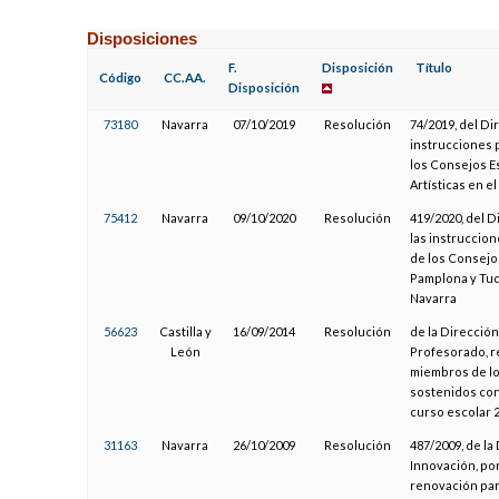
Disposiciones
F.
Disposición
Título
Código
CC.AA.
Disposición
73180
Navarra
07/10/2019
Resolución
74/2019, del Di
instrucciones p
los Consejos E
Artísticas en e
75412
Navarra
09/10/2020
Resolución
419/2020, del 
las instruccion
de los Consejos
Pamplona y Tude
Navarra
56623
Castilla y
16/09/2014
Resolución
de la Direcció
León
Profesorado, re
miembros de lo
sostenidos con 
curso escolar 
31163
Navarra
26/10/2009
Resolución
487/2009, de l
Innovación, por
renovación parc