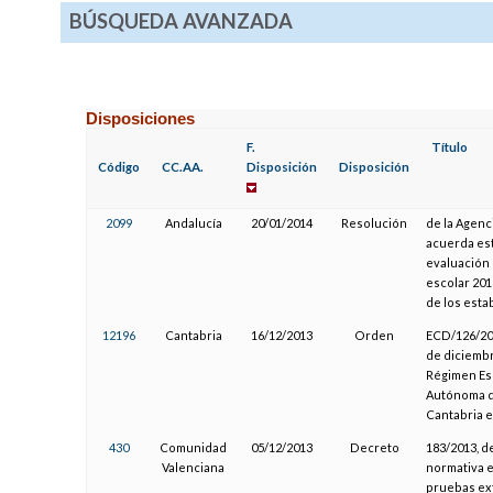
BÚSQUEDA AVANZADA
Disposiciones
F.
Título
Código
CC.AA.
Disposición
Disposición
2099
Andalucía
20/01/2014
Resolución
de la Agenc
acuerda es
evaluación 
escolar 201
de los esta
12196
Cantabria
16/12/2013
Orden
ECD/126/201
de diciembr
Régimen Esp
Autónoma de
Cantabria e
430
Comunidad
05/12/2013
Decreto
183/2013, d
Valenciana
normativa e
pruebas ext