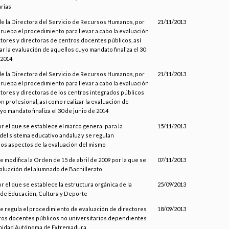
rias
de la Directora del Servicio de Recursos Humanos, por
21/11/2013
prueba el procedimiento para llevar a cabo la evaluación
ctores y directoras de centros docentes públicos, así
ar la evaluación de aquellos cuyo mandato finaliza el 30
 2014
de la Directora del Servicio de Recursos Humanos, por
21/11/2013
prueba el procedimiento para llevar a cabo la evaluación
ctores y directoras de los centros integrados públicos
n profesional, así como realizar la evaluación de
yo mandato finaliza el 30 de junio de 2014
or el que se establece el marco general para la
15/11/2013
del sistema educativo andaluz y se regulan
os aspectos de la evaluación del mismo
e modifica la Orden de 15 de abril de 2009 por la que se
07/11/2013
valuación del alumnado de Bachillerato
or el que se establece la estructura orgánica de la
25/09/2013
de Educación, Cultura y Deporte
se regula el procedimiento de evaluación de directores
18/09/2013
ros docentes públicos no universitarios dependientes
nidad Autónoma de Extremadura