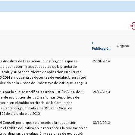
F.
Órgano
Publicación
ia Andaluza de Evaluación Educativa, por la que se
29/01/2014
tablecer determinados aspectos de la prueba de
Escala, y su procedimiento de aplicación en el curso
3-2014 en los centros docentes de Andalucía, en virtud
blecido en la Orden de 18 de mayo de 2011 que la regula
3, por la que se modifica la Orden EDU/86/2010, de 13
24/12/2013
e, de evaluación de las Enseñanzas Deportivas de
ecial en el ámbito territorial de la Comunidad
 Cantabria, publicada en el Boletín Oficial de
l 22 de diciembre de 2010
el Consell, por el que se procede a la adecuación
09/12/2013
n el ámbito educativo en lo referente a la realización de
raordinarias de evaluación y sesiones de evaluación