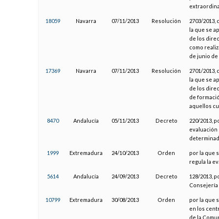
extraordina
18059
Navarra
07/11/2013
Resolución
2703/2013, 
la que se a
de los dire
como realiz
de junio de
17369
Navarra
07/11/2013
Resolución
2701/2013, 
la que se a
de los dire
de formació
aquellos cu
8470
Andalucía
05/11/2013
Decreto
220/2013, p
evaluación 
determinad
1999
Extremadura
24/10/2013
Orden
por la que s
regula la e
5614
Andalucía
24/09/2013
Decreto
128/2013, p
Consejería 
10799
Extremadura
30/08/2013
Orden
por la que 
en los cent
de la Comu