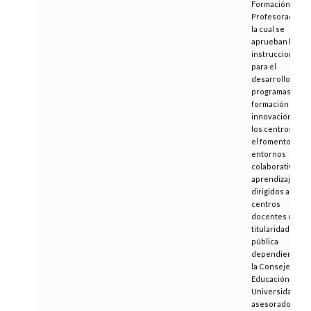
Formación del
Profesorado po
la cual se
aprueban las
instrucciones
para el
desarrollo de
programas de
formación e
innovación en
los centros para
el fomento de
entornos
colaborativos d
aprendizaje
dirigidos a los
centros
docentes de
titularidad
pública
dependientes d
la Consejería de
Educación y
Universidad,
asesorados por