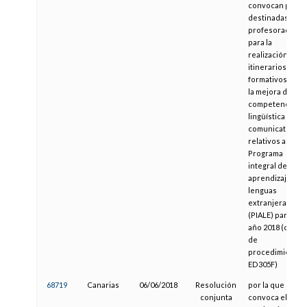
convocan plaza
destinadas al
profesorado
para la
realización de
itinerarios
formativos para
la mejora de su
competencia
lingüística y
comunicativa,
relativos al
Programa
integral de
aprendizaje de
lenguas
extranjeras
(PIALE) para el
año 2018 (códig
de
procedimiento
ED305F)
68719
Canarias
06/06/2018
Resolución
por la que se
conjunta
convoca el