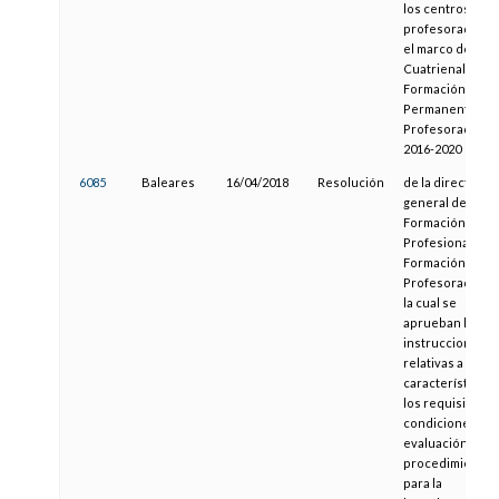
los centros de
profesorado, en
el marco del Pla
Cuatrienal de
Formación
Permanente del
Profesorado
2016-2020
6085
Baleares
16/04/2018
Resolución
de la directora
general de
Formación
Profesional y
Formación del
Profesorado po
la cual se
aprueban las
instrucciones
relativas a las
características,
los requisitos, l
condiciones de
evaluación y el
procedimiento
para la