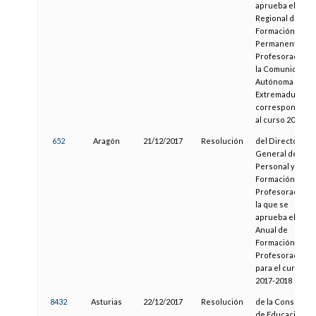
aprueba el Plan
Regional de
Formación
Permanente del
Profesorado de
la Comunidad
Autónoma de
Extremadura
correspondient
al curso 2017/18
652
Aragón
21/12/2017
Resolución
del Director
General de
Personal y
Formación del
Profesorado po
la que se
aprueba el Plan
Anual de
Formación del
Profesorado
para el curso
2017-2018
8432
Asturias
22/12/2017
Resolución
de la Consejería
de Educación y