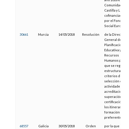
Comunidad de
Castilla y León,
cofinanciadas
por el Fondo
Social Europeo
30661
Murcia
14/05/2018
Resolución
de la Dirección
General de
Planificación
Educativa y
Recursos
Humanos por la
que se regulan l
estructura,
criterios de
selección de
actividades,
acreditación de
superación y
certificación de
los itinerarios d
formación
preferentes
68557
Galicia
30/05/2018
Orden
por la que se