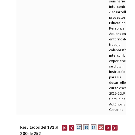
seminario
intercentros
«Desarrollo de
proyectos para 
Educación de
Personas
Adultas en un
entorno de
trabajo
colaborativo y d
intercambio de
experiencias» y
se dictan
instrucciones
para su
desarrollo en el
curso escolar
2018-2019, en la
Comunidad
Autónoma de
Canarias
Resultados del
191
al
20
17
18
19
200
de
252