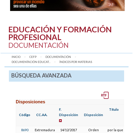
EDUCACIÓN Y FORMACIÓN
PROFESIONAL
DOCUMENTACIÓN
INICIO
CEFP
DOCUMENTACIÓN
DOCUMENTACIÓN EDUCAT...
AQUÍ:
ÍNDICES POR MATERIAS
BÚSQUEDA AVANZADA
Disposiciones
F.
Título
Código
CC.AA.
Disposición
Disposición
8690
Extremadura
14/12/2017
Orden
por la que se