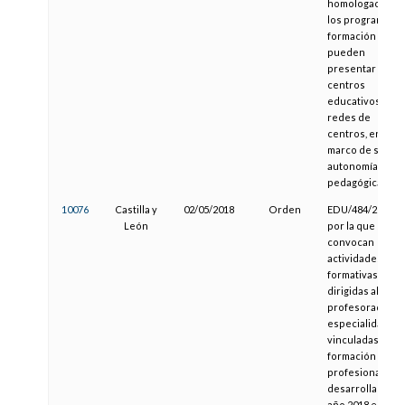
homologación d
los programas d
formación que
pueden
presentar los
centros
educativos o
redes de
centros, en el
marco de su
autonomía
pedagógica
10076
Castilla y
02/05/2018
Orden
EDU/484/2018,
León
por la que se
convocan
actividades
formativas
dirigidas al
profesorado de
especialidades
vinculadas a la
formación
profesional a
desarrollar en e
año 2018 en la