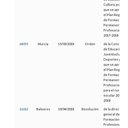
Cultura, por la
que se aprueba
el Plan Regional
de Formación
Permanente del
Profesorado
2017-2018
68055
Murcia
15/03/2018
Orden
de la Consejería
de Educación,
Juventud y
Deportes por la
que se aprueba
el Plan Regional
de Formación
Permanente del
Profesorado
para el curso
escolar 2017-
2018
16262
Baleares
10/04/2018
Resolución
de la directora
general de
Formación
Profesional y