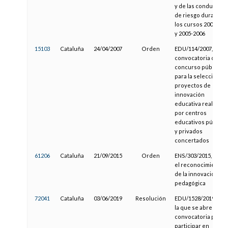
y de las conductas
de riesgo durante
los cursos 2004-200
y 2005-2006
15103
Cataluña
24/04/2007
Orden
EDU/114/2007, de
convocatoria de
concurso público
para la selección de
proyectos de
innovación
educativa realizado
por centros
educativos público
y privados
concertados
61206
Cataluña
21/09/2015
Orden
ENS/303/2015, sobr
el reconocimiento
de la innovación
pedagógica
72041
Cataluña
03/06/2019
Resolución
EDU/1528/2019, por
la que se abre la
convocatoria para
participar en