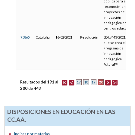
pública para el
reconocimiento de
proyectos de
innovación
pedagógica de
centros educativos
75865
Cataluña
16/02/2021
Resolución
EDU/443/2021, por l
que se crea el
Programa de
innovación
pedagógica
FuturaFP
Resultados del
191
al
20
17
18
19
200
de
443
DISPOSICIONES EN EDUCACIÓN EN LAS
CC.AA.
Índices por materias