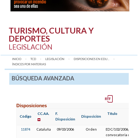
TURISMO, CULTURA Y
DEPORTES
LEGISLACIÓN
INICIO
TCD
LEGISLACIÓN
DISPOSICIONES EN EDU...
AQUÍ:
ÍNDICES POR MATERIAS
BÚSQUEDA AVANZADA
Disposiciones
CC.AA.
F.
Título
Código
Disposición
Disposición
11874
Cataluña
09/03/2006
Orden
EDC/102/2006, de
convocatoria de