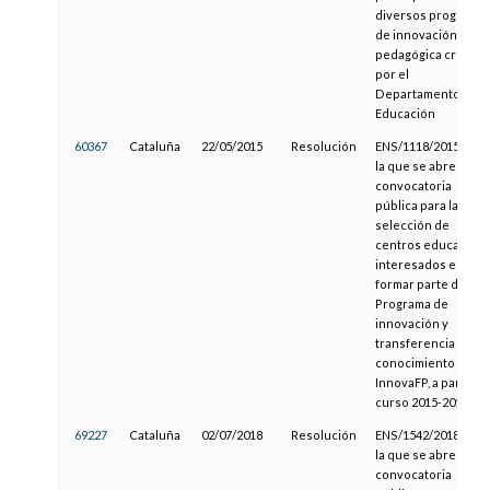
diversos programa
de innovación
pedagógica creado
por el
Departamento de
Educación
60367
Cataluña
22/05/2015
Resolución
ENS/1118/2015, por
la que se abre
convocatoria
pública para la
selección de
centros educativos
interesados en
formar parte del
Programa de
innovación y
transferencia de
conocimiento
InnovaFP, a partir de
curso 2015-2016
69227
Cataluña
02/07/2018
Resolución
ENS/1542/2018, por
la que se abre
convocatoria