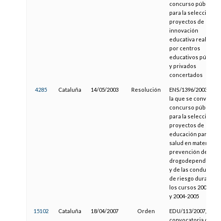
concurso público
para la selección de
proyectos de
innovación
educativa realizado
por centros
educativos público
y privados
concertados
4285
Cataluña
14/05/2003
Resolución
ENS/1396/2003, por
la que se convoca
concurso público
para la selección de
proyectos de
educación para la
salud en materia de
prevención de las
drogodependencia
y de las conductas
de riesgo durante
los cursos 2003-200
y 2004-2005
15102
Cataluña
18/04/2007
Orden
EDU/113/2007, de
convocatoria de