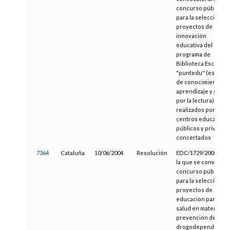
concurso público
para la selección de
proyectos de
innovación
educativa del
programa de
Biblioteca Escolar
"puntedu" (espacio
de conocimiento,
aprendizaje y gusto
por la lectura)
realizados por
centros educativos
públicos y privados
concertados
7364
Cataluña
10/06/2004
Resolución
EDC/1729/2004, por
la que se convoca
concurso público
para la selección de
proyectos de
educación para la
salud en materia de
prevención de las
drogodependencia