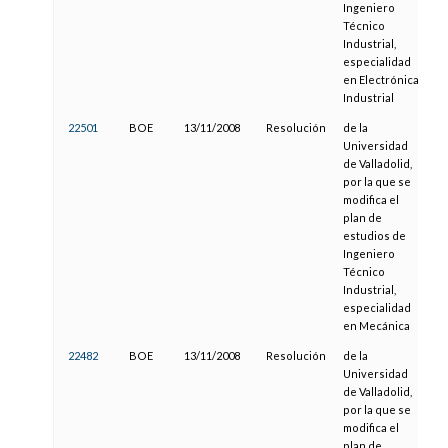
Ingeniero
Técnico
Industrial,
especialidad
en Electrónica
Industrial
22501
BOE
13/11/2008
Resolución
de la
11
Universidad
de Valladolid,
por la que se
modifica el
plan de
estudios de
Ingeniero
Técnico
Industrial,
especialidad
en Mecánica
22482
BOE
13/11/2008
Resolución
de la
11
Universidad
de Valladolid,
por la que se
modifica el
plan de