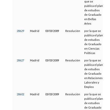
que se
publica el plan
de estudios
de Graduado
en Bellas
Artes
28629
Madrid
03/03/2009
Resolución
por la que se
21
publica el plan
de estudios
de Graduado
en Ciencias
Políticas
28627
Madrid
03/03/2009
Resolución
por la que se
21
publica el plan
de estudios
de Graduado
en Relaciones
Laborales y
Empleo
28602
Madrid
03/03/2009
Resolución
por la que se
21
publica el plan
de estudios
de Graduado