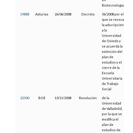
Biotecnología
19888
Asturias
26/06/2008
Decreto
56/2008 por el
09
que se revoca
la adscripción
a la
Universidad
de Oviedo y
se acuerda la
extinción del
plan de
estudios y el
cierre de la
Escuela
Universitaria
de Trabajo
Social
22500
BOE
13/11/2008
Resolución
de la
11
Universidad
de Valladolid,
por la que se
modifica el
plan de
estudios de