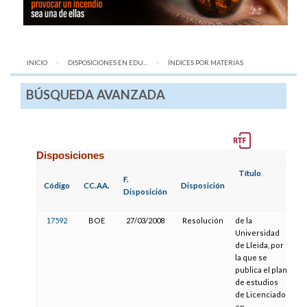
INICIO
DISPOSICIONES EN EDU...
AQUÍ:
ÍNDICES POR MATERIAS
BÚSQUEDA AVANZADA
Disposiciones
Título
F.
F.
Código
CC.AA.
Disposición
Pu
Disposición
17592
BOE
27/03/2008
Resolución
de la
19
Universidad
de Lleida, por
la que se
publica el plan
de estudios
de Licenciado
en