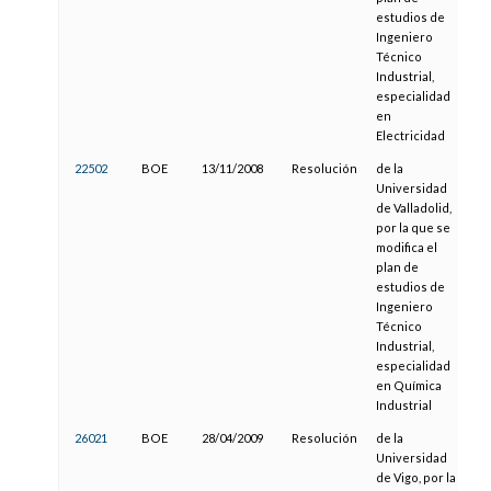
estudios de
Ingeniero
Técnico
Industrial,
especialidad
en
Electricidad
22502
BOE
13/11/2008
Resolución
de la
11
Universidad
de Valladolid,
por la que se
modifica el
plan de
estudios de
Ingeniero
Técnico
Industrial,
especialidad
en Química
Industrial
26021
BOE
28/04/2009
Resolución
de la
28
Universidad
de Vigo, por la