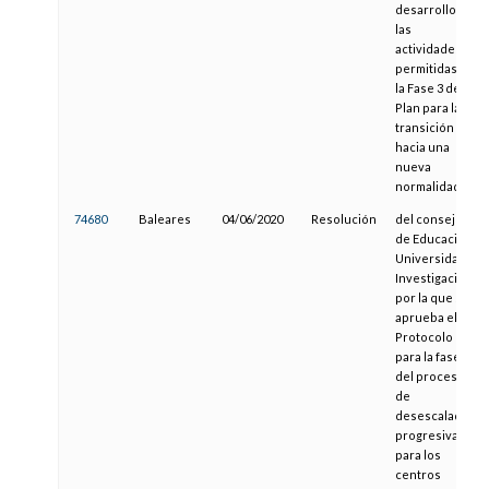
desarrollo de
las
actividades
permitidas en
la Fase 3 del
Plan para la
transición
hacia una
nueva
normalidad
74680
Baleares
04/06/2020
Resolución
del consejero
de Educación,
Universidad e
Investigación
por la que se
aprueba el
Protocolo
para la fase 3
del proceso
de
desescalada
progresiva
para los
centros