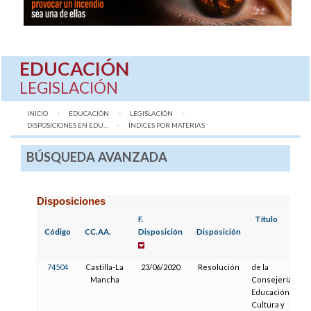
EDUCACIÓN
LEGISLACIÓN
INICIO
EDUCACIÓN
LEGISLACIÓN
DISPOSICIONES EN EDU...
AQUÍ:
ÍNDICES POR MATERIAS
BÚSQUEDA AVANZADA
Disposiciones
F.
Título
Código
CC.AA.
Disposición
Disposición
74504
Castilla-La
23/06/2020
Resolución
de la
Mancha
Consejería de
Educación,
Cultura y