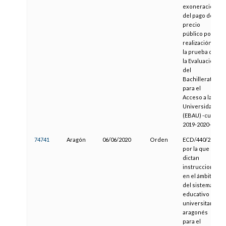
exoneración
del pago del
precio
público por la
realización de
la prueba de
la Evaluación
del
Bachillerato
para el
Acceso a la
Universidad
(EBAU) -curso
2019-2020-
74741
Aragón
06/06/2020
Orden
ECD/440/2020,
por la que se
dictan
instrucciones
en el ámbito
del sistema
educativo no
universitario
aragonés
para el