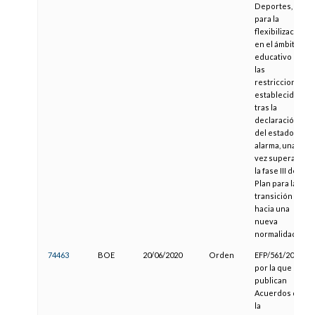
Deportes,
para la
flexibilización
en el ámbito
educativo de
las
restricciones
establecidas
tras la
declaración
del estado de
alarma, una
vez superada
la fase III del
Plan para la
transición
hacia una
nueva
normalidad
74463
BOE
20/06/2020
Orden
EFP/561/2020,
por la que se
publican
Acuerdos de
la