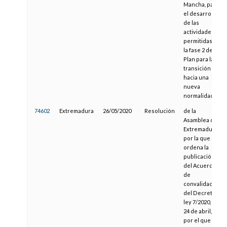
Mancha, para
el desarrollo
de las
actividades
permitidas en
la fase 2 del
Plan para la
transición
hacia una
nueva
normalidad
74602
Extremadura
26/05/2020
Resolución
de la
Asamblea de
Extremadura,
por la que se
ordena la
publicación
del Acuerdo
de
convalidación
del Decreto-
ley 7/2020, de
24 de abril,
por el que se