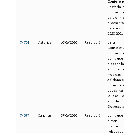
Conferencia
Sectorial de
Educación,
para el inicio y
el desarrollo
del curso
2020-2021
74784
Asturias
10/06/2020
Resolución
de la
Consejería de
Educación,
por la que se
dispone la
adopción de
medidas
adicionales
en materia
educativa en
la Fase III del
Plan de
Desescalada
74397
Canarias
09/06/2020
Resolución
por la que se
dictan
instrucciones
relativas a la