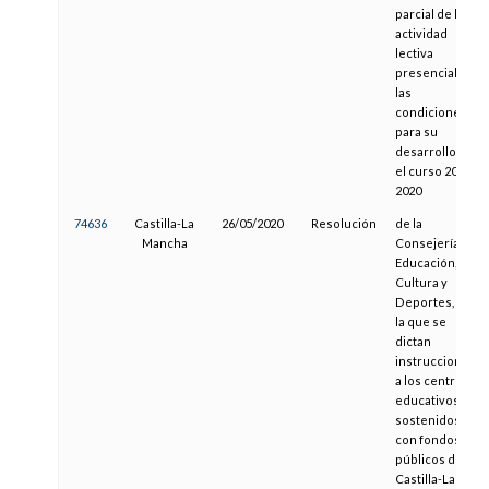
parcial de la
actividad
lectiva
presencial y
las
condiciones
para su
desarrollo en
el curso 2019-
2020
74636
Castilla-La
26/05/2020
Resolución
de la
Mancha
Consejería de
Educación,
Cultura y
Deportes, por
la que se
dictan
instrucciones
a los centros
educativos
sostenidos
con fondos
públicos de
Castilla-La