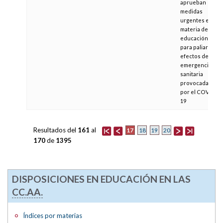
aprueban
medidas
urgentes en
materia de
educación,
para paliar los
efectos de la
emergencia
sanitaria
provocada
por el COVID-
19
Resultados del
161
al
17
18
19
20
170
de
1395
DISPOSICIONES EN EDUCACIÓN EN LAS
CC.AA.
Índices por materias