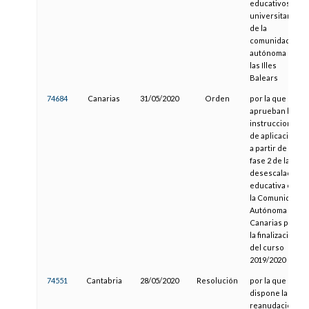
educativos no
universitarios
de la
comunidad
autónoma de
las Illes
Balears
74684
Canarias
31/05/2020
Orden
por la que se
aprueban las
instrucciones
de aplicación
a partir de la
fase 2 de la
desescalada
educativa en
la Comunidad
Autónoma de
Canarias para
la finalización
del curso
2019/2020
74551
Cantabria
28/05/2020
Resolución
por la que se
dispone la
reanudación