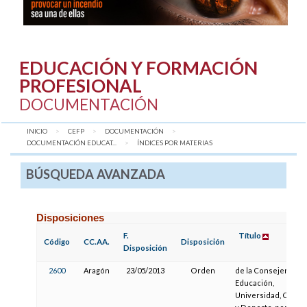
EDUCACIÓN Y FORMACIÓN
PROFESIONAL
DOCUMENTACIÓN
INICIO
CEFP
DOCUMENTACIÓN
DOCUMENTACIÓN EDUCAT...
AQUÍ:
ÍNDICES POR MATERIAS
BÚSQUEDA AVANZADA
Disposiciones
F.
Título
Código
CC.AA.
Disposición
Disposición
2600
Aragón
23/05/2013
Orden
de la Consejera de
Educación,
Universidad, Cultur