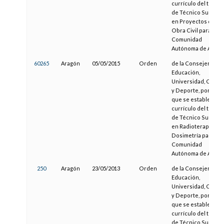
currículo del título
de Técnico Superio
en Proyectos de
Obra Civil para la
Comunidad
Autónoma de Aragó
60265
Aragón
05/05/2015
Orden
de la Consejera de
Educación,
Universidad, Cultur
y Deporte, por la
que se establece el
currículo del título
de Técnico Superio
en Radioterapia y
Dosimetría para la
Comunidad
Autónoma de Aragó
250
Aragón
23/05/2013
Orden
de la Consejera de
Educación,
Universidad, Cultur
y Deporte, por la
que se establece el
currículo del título
de Técnico Superio