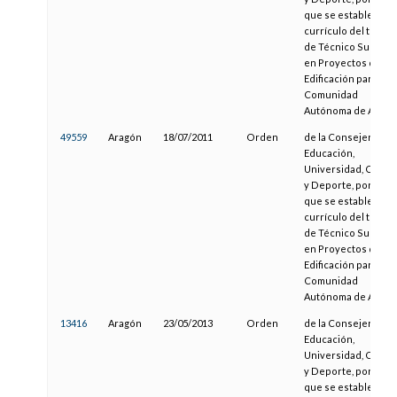
que se establece el
currículo del título
de Técnico Superio
en Proyectos de
Edificación para la
Comunidad
Autónoma de Aragó
49559
Aragón
18/07/2011
Orden
de la Consejera de
Educación,
Universidad, Cultur
y Deporte, por la
que se establece el
currículo del título
de Técnico Superio
en Proyectos de
Edificación para la
Comunidad
Autónoma de Aragó
13416
Aragón
23/05/2013
Orden
de la Consejera de
Educación,
Universidad, Cultur
y Deporte, por la
que se establece el