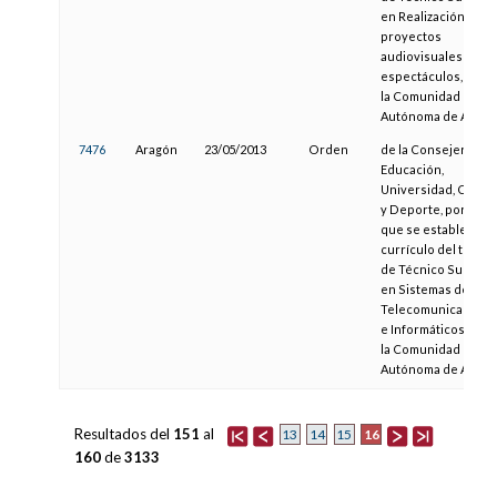
en Realización de
proyectos
audiovisuales y
espectáculos, para
la Comunidad
Autónoma de Aragó
7476
Aragón
23/05/2013
Orden
de la Consejera de
Educación,
Universidad, Cultur
y Deporte, por la
que se establece el
currículo del título
de Técnico Superio
en Sistemas de
Telecomunicacione
e Informáticos para
la Comunidad
Autónoma de Aragó
Resultados del
151
al
16
13
14
15
160
de
3133