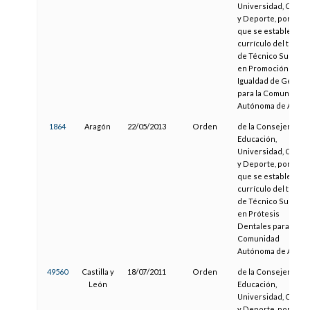
Universidad, Cultur
y Deporte, por la
que se establece el
currículo del título
de Técnico Superio
en Promoción de
Igualdad de Género
para la Comunidad
Autónoma de Aragó
1864
Aragón
22/05/2013
Orden
de la Consejera de
Educación,
Universidad, Cultur
y Deporte, por la
que se establece el
currículo del título
de Técnico Superio
en Prótesis
Dentales para la
Comunidad
Autónoma de Aragó
49560
Castilla y
18/07/2011
Orden
de la Consejera de
León
Educación,
Universidad, Cultur
y Deporte, por la