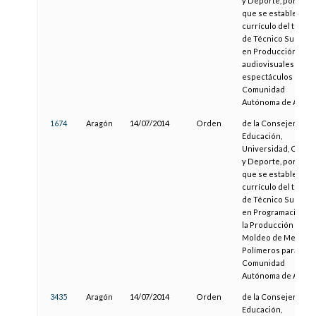
y Deporte, por la
que se establece el
currículo del título
de Técnico Superio
en Producción de
audiovisuales y
espectáculos para l
Comunidad
Autónoma de Aragó
1674
Aragón
14/07/2014
Orden
de la Consejera de
Educación,
Universidad, Cultur
y Deporte, por la
que se establece el
currículo del título
de Técnico Superio
en Programación d
la Producción en
Moldeo de Metales 
Polímeros para la
Comunidad
Autónoma de Aragó
3435
Aragón
14/07/2014
Orden
de la Consejera de
Educación,