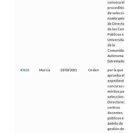
convoca el
procedimiento
de selección y
nombramiento
de Directores
de los Centros
Públicos no
Universitarios
de la
Comunidad
Autónoma de
Extremadura
45632
Murcia
23/03/2011
Orden
por la que se
aprueba el
expediente del
concurso de
méritos para la
selección de
Directores de
centros
docentes
públicos en el
ámbito de
gestión de esta