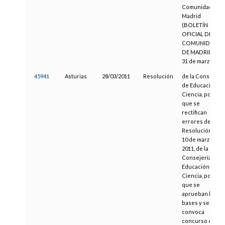
Comunidad de
Madrid
(BOLETÍN
OFICIAL DE LA
COMUNIDAD
DE MADRID de
31 de marzo)
45941
Asturias
28/03/2011
Resolución
de la Consejería
de Educación y
Ciencia, por la
que se
rectifican
errores de la
Resolución de
10 de marzo de
2011, de la
Consejería de
Educación y
Ciencia, por la
que se
aprueban las
bases y se
convoca
concurso de