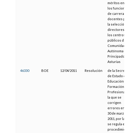
méritos entre
los funcionarios
de carrera
docentes para
la selección de
directores de
los centros
públicos de la
Comunidad
Autónoma del
Principado de
Asturias
46330
BOE
12/04/2011
Resolución
de la Secretaría
de Estado de
Educación y
Formación
Profesional, por
la que se
corrigen
errores en la de
30 de marzo de
2011, por la que
se regula el
procedimiento