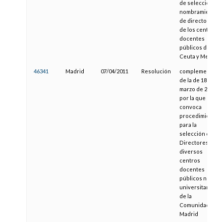
de selección y
nombramiento
de directores
de los centros
docentes
públicos de
Ceuta y Melilla
46341
Madrid
07/04/2011
Resolución
complementaria
de la de 18 de
marzo de 2011,
por la que se
convoca
procedimiento
para la
selección de
Directores de
diversos
centros
docentes
públicos no
universitarios
de la
Comunidad de
Madrid