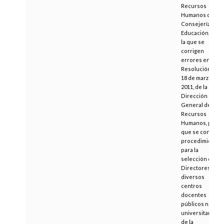
Recursos
Humanos de la
Consejería de
Educación, por
la que se
corrigen
errores en la
Resolución de
18 de marzo de
2011, de la
Dirección
General de
Recursos
Humanos, por la
que se convoca
procedimiento
para la
selección de
Directores de
diversos
centros
docentes
públicos no
universitarios
de la