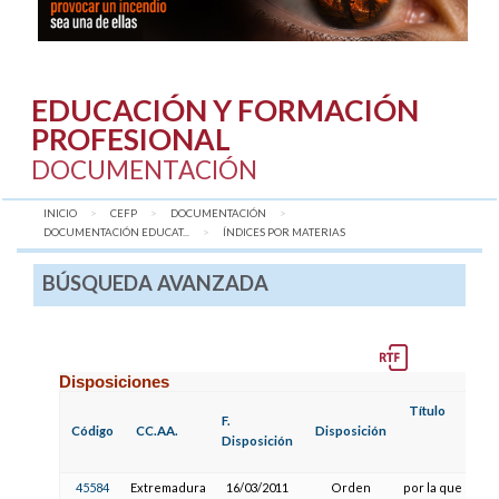
EDUCACIÓN Y FORMACIÓN
PROFESIONAL
DOCUMENTACIÓN
INICIO
CEFP
DOCUMENTACIÓN
DOCUMENTACIÓN EDUCAT...
AQUÍ:
ÍNDICES POR MATERIAS
BÚSQUEDA AVANZADA
Disposiciones
Título
F.
Código
CC.AA.
Disposición
Disposición
45584
Extremadura
16/03/2011
Orden
por la que se