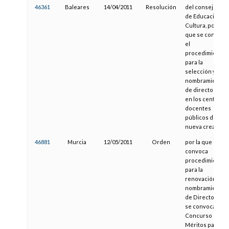
46361
Baleares
14/04/2011
Resolución
del consejero
de Educación y
Cultura, por la
que se convoca
el
procedimiento
para la
selección y el
nombramiento
de directores
en los centros
docentes
públicos de
nueva creación
46881
Murcia
12/05/2011
Orden
por la que se
convoca
procedimiento
para la
renovación del
nombramiento
de Directores y
se convoca
Concurso de
Méritos para la