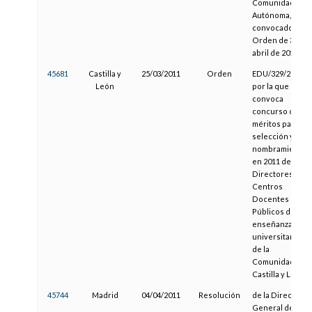
Comunidad
Autónoma,
convocado por
Orden de 30 de
abril de 2010
45681
Castilla y
25/03/2011
Orden
EDU/329/2011,
León
por la que se
convoca
concurso de
méritos para la
selección y
nombramiento
en 2011 de
Directores de
Centros
Docentes
Públicos de
enseñanzas no
universitarias
de la
Comunidad de
Castilla y León
45744
Madrid
04/04/2011
Resolución
de la Dirección
General de