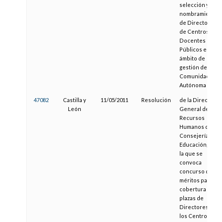
selección y
nombramiento
de Directores
de Centros
Docentes
Públicos en el
ámbito de
gestión de esta
Comunidad
Autónoma
47082
Castilla y
11/05/2011
Resolución
de la Dirección
León
General de
Recursos
Humanos de la
Consejería de
Educación, por
la que se
convoca
concurso de
méritos para la
cobertura de
plazas de
Directores de
los Centros de