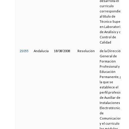
desarrolla el
currículo
correspondiente
al título de
Técnico Superior
en Laboratorio
de Análisis y de
Control de
Calidad
21055
Andalucía
18/08/2008
Resolución
de la Dirección
General de
Formación
Profesional y
Educación
Permanente, por
la que se
establece el
perfil profesional
de Auxiliar de
Instalaciones
Electrotécnicas y
de
Comunicaciones
y el currículo de
los módulos