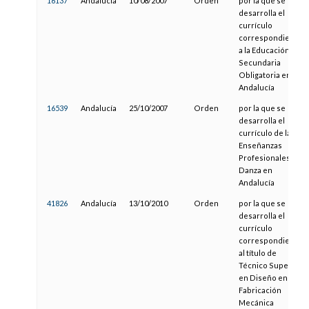
16137
Andalucía
10/08/2007
Orden
por la que se
desarrolla el
currículo
correspondiente
a la Educación
Secundaria
Obligatoria en
Andalucía
16539
Andalucía
25/10/2007
Orden
por la que se
desarrolla el
currículo de las
Enseñanzas
Profesionales de
Danza en
Andalucía
41826
Andalucía
13/10/2010
Orden
por la que se
desarrolla el
currículo
correspondiente
al título de
Técnico Superior
en Diseño en
Fabricación
Mecánica