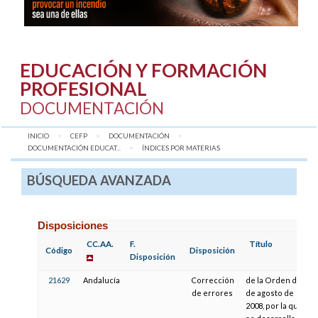
EDUCACIÓN Y FORMACIÓN
PROFESIONAL
DOCUMENTACIÓN
INICIO
CEFP
DOCUMENTACIÓN
DOCUMENTACIÓN EDUCAT...
AQUÍ:
ÍNDICES POR MATERIAS
BÚSQUEDA AVANZADA
Disposiciones
CC.AA.
F.
Título
Código
Disposición
Disposición
21629
Andalucía
Corrección
de la Orden de 5
de errores
de agosto de
2008, por la que