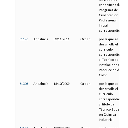
específicos del
Programa de
Cualificación
Profesional
Inicial
correspondiente
51196
Andalucía
02/11/2011
Orden
por la que se
desarrolla el
currículo
correspondiente
al Técnico de
Instalaciones de
Producción de
Calor
31303
Andalucía
15/10/2009
Orden
por la que se
desarrolla el
currículo
correspondiente
al título de
Técnico Superior
en Química
Industrial