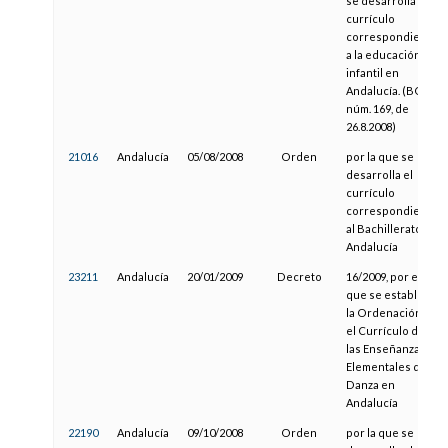
se desarrolla el
currículo
correspondiente
a la educación
infantil en
Andalucía. (BOJA
núm. 169, de
26.8.2008)
21016
Andalucía
05/08/2008
Orden
por la que se
desarrolla el
currículo
correspondiente
al Bachillerato en
Andalucía
23211
Andalucía
20/01/2009
Decreto
16/2009, por el
que se establece
la Ordenación y
el Currículo de
las Enseñanzas
Elementales de
Danza en
Andalucía
22190
Andalucía
09/10/2008
Orden
por la que se