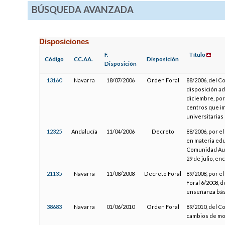
BÚSQUEDA AVANZADA
Disposiciones
F.
Título
Código
CC.AA.
Disposición
Disposición
13160
Navarra
18/07/2006
Orden Foral
88/2006, del C
disposición ad
diciembre, por
centros que i
universitarias
12325
Andalucía
11/04/2006
Decreto
88/2006, por el
en materia edu
Comunidad Aut
29 de julio, en
21135
Navarra
11/08/2008
Decreto Foral
89/2008, por e
Foral 6/2008, d
enseñanza bás
38683
Navarra
01/06/2010
Orden Foral
89/2010, del C
cambios de mo