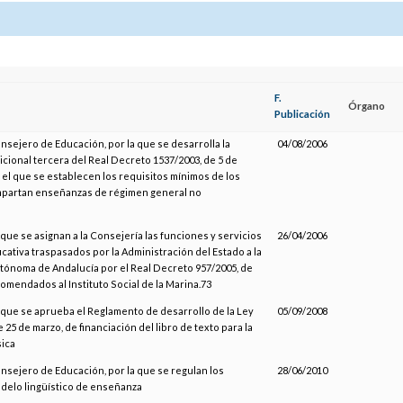
F.
Órgano
Publicación
onsejero de Educación, por la que se desarrolla la
04/08/2006
icional tercera del Real Decreto 1537/2003, de 5 de
 el que se establecen los requisitos mínimos de los
mpartan enseñanzas de régimen general no
 que se asignan a la Consejería las funciones y servicios
26/04/2006
cativa traspasados por la Administración del Estado a la
ónoma de Andalucía por el Real Decreto 957/2005, de
comendados al Instituto Social de la Marina.73
l que se aprueba el Reglamento de desarrollo de la Ley
05/09/2008
e 25 de marzo, de financiación del libro de texto para la
ica
onsejero de Educación, por la que se regulan los
28/06/2010
delo lingüístico de enseñanza