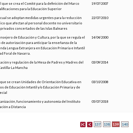
l que se crea el Comité para la definición del Marco
19/07/2007
lificaciones para la Educación Superior
l cual se adoptan medidas urgentes para la reducción
22/07/2010
blico que afectan al personal docente no universitario
 privados concertados de las Islas Baleares
onsejero de Educación y Cultura, por la que se regula el
14/04/2000
de autorización para anticipar la enseñanza de la
nda Lengua Extranjera en Educación Primaria e Infantil
d Foral de Navarra.
eación y regulación de la Mesa de Padres y Madres del
03/09/2014
astilla-La Mancha
l que se crean Unidades de Orientación Educativa en
03/10/2008
os de Educación Infantil y/o Educación Primaria y de
ecial
ganización, funcionamiento y autonomía del Instituto
05/07/2018
ción a Distancia
139
137
138
140