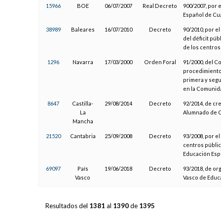
15966
BOE
06/07/2007
Real Decreto
900/2007, por e
Español de Cua
38989
Baleares
16/07/2010
Decreto
90/2010, por e
del déficit pú
de los centros
1296
Navarra
17/03/2000
Orden Foral
91/2000, del C
procedimiento 
primera y segu
en la Comunida
8647
Castilla-
29/08/2014
Decreto
92/2014, de cr
La
Alumnado de C
Mancha
21520
Cantabria
25/09/2008
Decreto
93/2008, por e
centros públic
Educación Esp
69097
País
19/06/2018
Decreto
93/2018, de or
Vasco
Vasco de Educa
Resultados del
1381
al
1390
de
1395