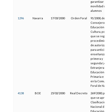
garantizar la
movilidad de los
alumnos
1296
Navarra
17/03/2000
Orden Foral
91/2000, del
Consejero de
Educación y
Cultura, por la
que se regula el
procedimiento
de autorización
para anticipar la
enseñanza de la
primera y
segunda Lengu
Extranjera en
Educación
Primaria e Infant
en la Comunida
Foral de Navarra
4138
BOE
25/02/2000
Real Decreto
269/2000, por el
que se aprueba 
Clasificación
Nacional de
Educación 2000