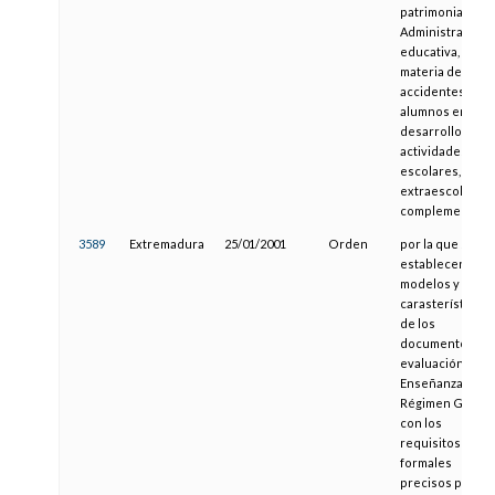
patrimonial de l
Administración
educativa, en
materia de
accidentes de
alumnos en el
desarrollo de
actividades
escolares,
extraescolares 
complementaria
3589
Extremadura
25/01/2001
Orden
por la que se
establecen los
modelos y
carasterísticas
de los
documentos de
evaluación de la
Enseñanzas de
Régimen Genera
con los
requisitos
formales
precisos para