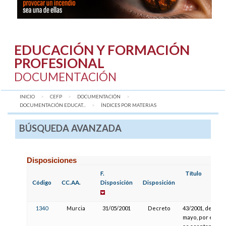
EDUCACIÓN Y FORMACIÓN
PROFESIONAL
DOCUMENTACIÓN
INICIO
CEFP
DOCUMENTACIÓN
DOCUMENTACIÓN EDUCAT...
AQUÍ:
ÍNDICES POR MATERIAS
BÚSQUEDA AVANZADA
Disposiciones
F.
Título
Código
CC.AA.
Disposición
Disposición
1340
Murcia
31/05/2001
Decreto
43/2001, de 31 d
mayo, por el que