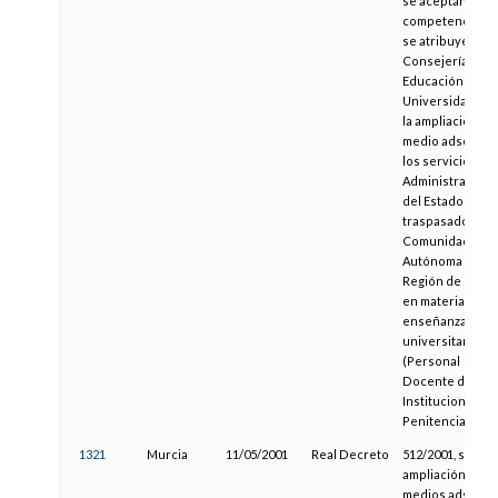
se aceptan las
competencias y
se atribuyen a la
Consejería de
Educación y
Universidades a
la ampliación de
medio adscritos
los servicios de 
Administración
del Estado
traspasados a la
Comunidad
Autónoma de la
Región de Murci
en materia de
enseñanza no
universitaria
(Personal
Docente de
Instituciones
Penitenciarias).
1321
Murcia
11/05/2001
Real Decreto
512/2001, sobre
ampliación de
medios adscrito