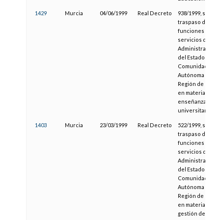
1429
Murcia
04/06/1999
Real Decreto
938/1999, sobre
traspaso de
funciones y
servicios de la
Administración
del Estado de la
Comunidad
Autónoma de la
Región de Murci
en materia de
enseñanza no
universitaria.
1403
Murcia
23/03/1999
Real Decreto
522/1999, sobre
traspaso de
funciones y
servicios de la
Administración
del Estado a la
Comunidad
Autónoma de la
Región de Murci
en materia de
gestión de la