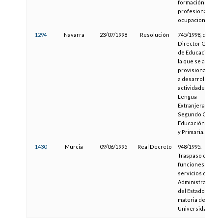
formación
profesional
ocupacional.
1294
Navarra
23/07/1998
Resolución
745/1998, del
Director Genera
de Educación, p
la que se autori
provisionalmen
a desarrollar
actividades en
Lengua
Extranjera en el
Segundo Ciclo 
Educación Infant
y Primaria.
1430
Murcia
09/06/1995
Real Decreto
948/1995.
Traspaso de
funciones y
servicios de la
Administración
del Estado en
materia de
Universidades.