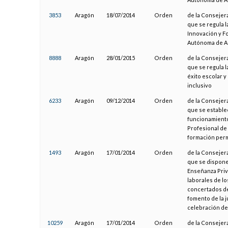
3853
Aragón
18/07/2014
Orden
de la Consejera
que se regula 
Innovación y F
Autónoma de A
8888
Aragón
28/01/2015
Orden
de la Consejera
que se regula l
éxito escolar 
inclusivo
6233
Aragón
09/12/2014
Orden
de la Consejera
que se establec
funcionamiento
Profesional de
formación per
1493
Aragón
17/01/2014
Orden
de la Consejera
que se dispone 
Enseñanza Priv
laborales de l
concertados de
fomento de la ju
celebración de
10259
Aragón
17/01/2014
Orden
de la Consejera