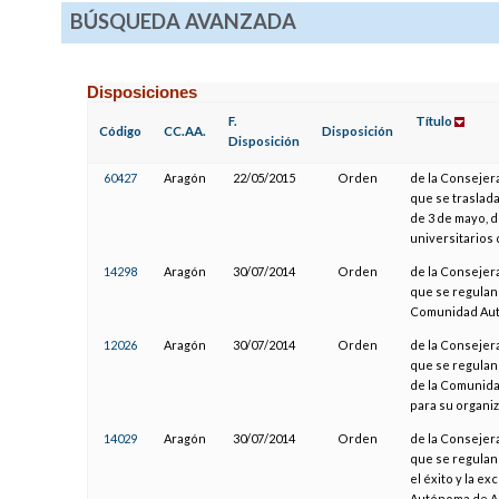
BÚSQUEDA AVANZADA
Disposiciones
F.
Título
Código
CC.AA.
Disposición
Disposición
60427
Aragón
22/05/2015
Orden
de la Consejera
que se traslad
de 3 de mayo, 
universitarios
14298
Aragón
30/07/2014
Orden
de la Consejera
que se regulan 
Comunidad Au
12026
Aragón
30/07/2014
Orden
de la Consejera
que se regulan
de la Comunida
para su organi
14029
Aragón
30/07/2014
Orden
de la Consejera
que se regulan
el éxito y la e
Autónoma de A