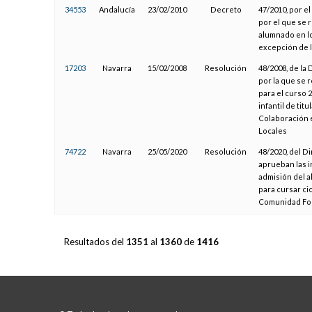
34553
Andalucía
23/02/2010
Decreto
47/2010, por el
por el que se 
alumnado en lo
excepción de l
17203
Navarra
15/02/2008
Resolución
48/2008, de la
por la que se 
para el curso 
infantil de ti
Colaboración 
Locales
74722
Navarra
25/05/2020
Resolución
48/2020, del D
aprueban las i
admisión del 
para cursar ci
Comunidad For
Resultados del
1351
al
1360
de
1416