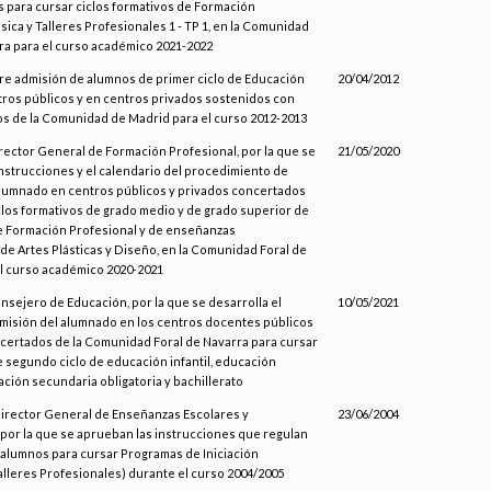
 para cursar ciclos formativos de Formación
sica y Talleres Profesionales 1 - TP 1, en la Comunidad
ra para el curso académico 2021-2022
re admisión de alumnos de primer ciclo de Educación
20/04/2012
ntros públicos y en centros privados sostenidos con
s de la Comunidad de Madrid para el curso 2012-2013
irector General de Formación Profesional, por la que se
21/05/2020
nstrucciones y el calendario del procedimiento de
alumnado en centros públicos y privados concertados
clos formativos de grado medio y de grado superior de
 Formación Profesional y de enseñanzas
de Artes Plásticas y Diseño, en la Comunidad Foral de
l curso académico 2020-2021
onsejero de Educación, por la que se desarrolla el
10/05/2021
misión del alumnado en los centros docentes públicos
certados de la Comunidad Foral de Navarra para cursar
segundo ciclo de educación infantil, educación
ación secundaria obligatoria y bachillerato
Director General de Enseñanzas Escolares y
23/06/2004
por la que se aprueban las instrucciones que regulan
 alumnos para cursar Programas de Iniciación
alleres Profesionales) durante el curso 2004/2005