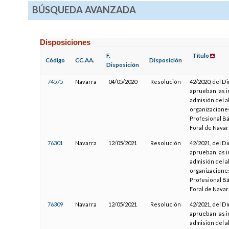
BÚSQUEDA AVANZADA
Disposiciones
F.
Título
Código
CC.AA.
Disposición
Disposición
74575
Navarra
04/05/2020
Resolución
42/2020, del D
aprueban las i
admisión del a
organizaciones
Profesional Bá
Foral de Navar
76301
Navarra
12/05/2021
Resolución
42/2021, del D
aprueban las i
admisión del a
organizaciones
Profesional Bá
Foral de Navar
76309
Navarra
12/05/2021
Resolución
42/2021, del D
aprueban las i
admisión del a