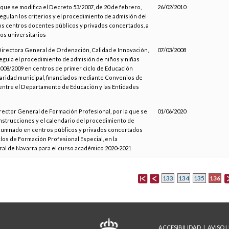
 que se modifica el Decreto 53/2007, de 20 de febrero,
26/02/2010
regulan los criterios y el procedimiento de admisión del
s centros docentes públicos y privados concertados, a
os universitarios
 Directora General de Ordenación, Calidad e Innovación,
07/03/2008
regula el procedimiento de admisión de niños y niñas
2008/2009 en centros de primer ciclo de Educación
tularidad municipal, financiados mediante Convenios de
entre el Departamento de Educación y las Entidades
irector General de Formación Profesional, por la que se
01/06/2020
nstrucciones y el calendario del procedimiento de
alumnado en centros públicos y privados concertados
clos de Formación Profesional Especial, en la
al de Navarra para el curso académico 2020-2021
136
133
134
135
ACCESIBILIDAD
AVISO 