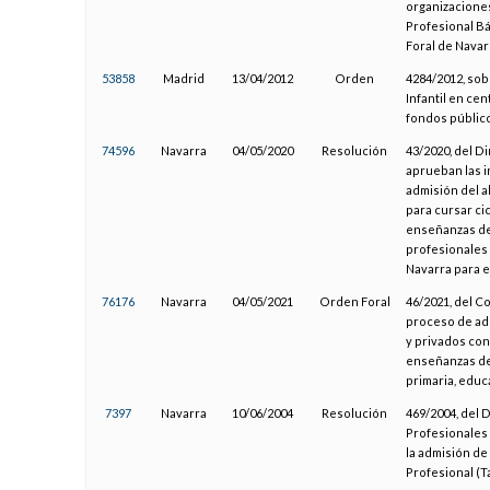
organizaciones
Profesional Bá
Foral de Navar
53858
Madrid
13/04/2012
Orden
4284/2012, sob
Infantil en ce
fondos público
74596
Navarra
04/05/2020
Resolución
43/2020, del D
aprueban las i
admisión del 
para cursar ci
enseñanzas de
profesionales 
Navarra para e
76176
Navarra
04/05/2021
Orden Foral
46/2021, del C
proceso de ad
y privados con
enseñanzas de 
primaria, educ
7397
Navarra
10/06/2004
Resolución
469/2004, del 
Profesionales 
la admisión de
Profesional (T