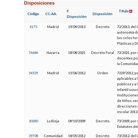
Disposiciones
F.
Título
Código
CC.AA.
Disposición
Disposición
4175
Madrid
19/09/2013
Decreto
72/2013, del
autonomía de 
los ciclos f
Plásticas y 
76686
Navarra
18/08/2021
Decreto Foral
72/2021, por 
docentes púb
la Comunidad
54529
Madrid
15/06/2012
Orden
7229/2012, p
aplicables a 
públicos y a
infantil sus
Instituciones
de Niños, se
direcciones 
escolar 2012
30280
La Rioja
09/10/2009
Decreto
73/2009, por 
Estatutos de
39708
Comunidad
18/05/2012
Decreto
73/2012, del