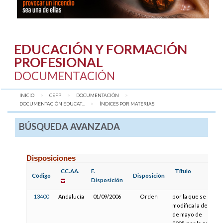
EDUCACIÓN Y FORMACIÓN
PROFESIONAL
DOCUMENTACIÓN
INICIO
CEFP
DOCUMENTACIÓN
DOCUMENTACIÓN EDUCAT...
AQUÍ:
ÍNDICES POR MATERIAS
BÚSQUEDA AVANZADA
Disposiciones
CC.AA.
F.
Título
Código
Disposición
Disposición
13400
Andalucía
01/09/2006
Orden
por la que se
modifica la de 27
de mayo de