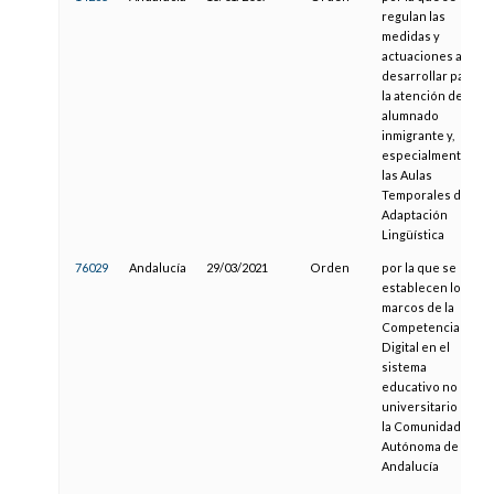
regulan las
medidas y
actuaciones a
desarrollar para
la atención del
alumnado
inmigrante y,
especialmente,
las Aulas
Temporales de
Adaptación
Lingüística
76029
Andalucía
29/03/2021
Orden
por la que se
establecen los
marcos de la
Competencia
Digital en el
sistema
educativo no
universitario de
la Comunidad
Autónoma de
Andalucía