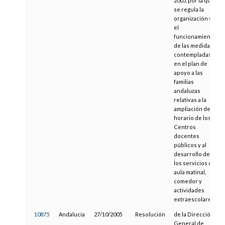
2005, por la que
se regula la
organización y
el
funcionamiento
de las medidas
contempladas
en el plan de
apoyo a las
familias
andaluzas
relativas a la
ampliación del
horario de los
Centros
docentes
públicos y al
desarrollo de
los servicios de
aula matinal,
comedor y
actividades
extraescolares
10875
Andalucía
27/10/2005
Resolución
de la Dirección
General de