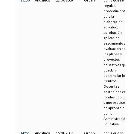
13150
Andalucía
21/07/2006
Orden
por la que se
regula el
procedimiento
para la
elaboración,
solicitud,
aprobación,
aplicación,
seguimiento y
evaluación de
los planes y
proyectos
educativos que
puedan
desarrollar los
Centros
Docentes
sostenidos con
fondos públicos
y que precisen
de aprobación
por la
Administración
Educativa
14265
Andalucía
15/01/2007
Orden
por la que se