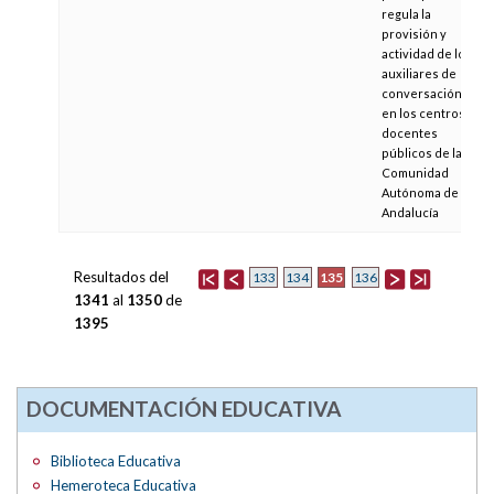
regula la
provisión y
actividad de los
auxiliares de
conversación
en los centros
docentes
públicos de la
Comunidad
Autónoma de
Andalucía
Resultados del
135
133
134
136
1341
al
1350
de
1395
DOCUMENTACIÓN EDUCATIVA
Biblioteca Educativa
Hemeroteca Educativa