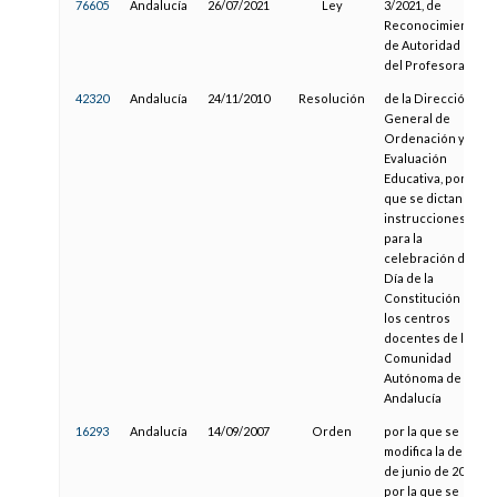
76605
Andalucía
26/07/2021
Ley
3/2021, de
Reconocimiento
de Autoridad
del Profesorado
42320
Andalucía
24/11/2010
Resolución
de la Dirección
General de
Ordenación y
Evaluación
Educativa, por la
que se dictan
instrucciones
para la
celebración del
Día de la
Constitución en
los centros
docentes de la
Comunidad
Autónoma de
Andalucía
16293
Andalucía
14/09/2007
Orden
por la que se
modifica la de 20
de junio de 2006,
por la que se