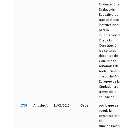
Ordenación y
Evaluación
Educativa, por la
que se dictan
instrucciones
para la
celebración del
Día de la
Constitución en
los centros
docentes de la
Comunidad
Autónoma de
Andalucía en el
marco del Año
Europeo de la
Ciudadanía a
través de la
Educación
5709
Andalucía
11/01/2013
Orden
por la que se
regula la
organización y
el
funcionamiento