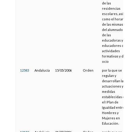
de las
residencias
escolares, así
como el horario
de las mismas,
del alumnado y
de las
educadoras y
educadores de
actividades
formativas y de
ocio
12583
Andalucía
15/05/2006
Orden
por la que se
regulan y
desarrollan las
actuaciones y
medidas
establecidas en
el I Plan de
Igualdad entre
Hombres y
Mujeres en
Educación.