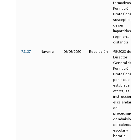
formativos de
Formación
Profesional
susceptibles
de ser
impartidos en
régimen a
distancia
75137
Navarra
06/08/2020
Resolución
98/2020, del
Director
General de
Formación
Profesional,
por la que se
establece la
oferta, las
instrucciones y
el calendario
del
procedimiento
de admisión,
del calendario
escolar y
horario