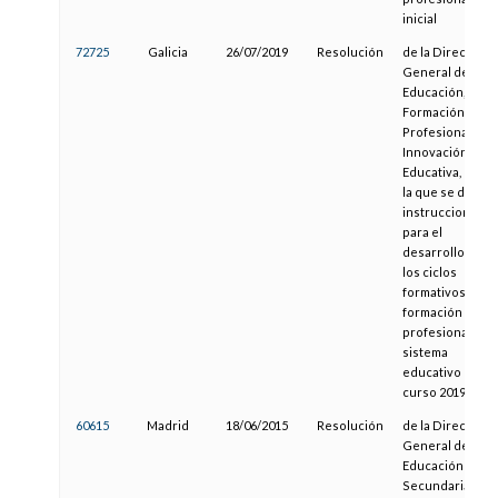
inicial
72725
Galicia
26/07/2019
Resolución
de la Dirección
General de
Educación,
Formación
Profesional e
Innovación
Educativa, por
la que se dictan
instrucciones
para el
desarrollo de
los ciclos
formativos de
formación
profesional del
sistema
educativo en el
curso 2019/20
60615
Madrid
18/06/2015
Resolución
de la Dirección
General de
Educación
Secundaria,