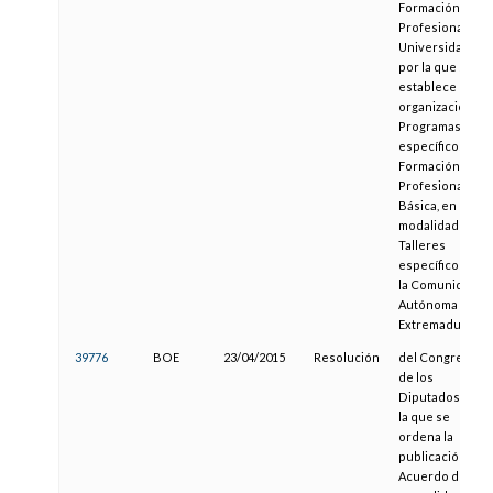
Formación
Profesional y
Universidad,
por la que se
establece la
organización de
Programas
específicos de
Formación
Profesional
Básica, en la
modalidad de
Talleres
específicos, en
la Comunidad
Autónoma de
Extremadura
39776
BOE
23/04/2015
Resolución
del Congreso
de los
Diputados, por
la que se
ordena la
publicación del
Acuerdo de