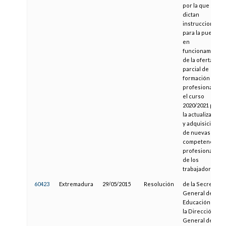
por la que se
dictan
instrucciones
para la puesta
en
funcionamiento
de la oferta
parcial de
formación
profesional en
el curso
2020/2021 para
la actualización
y adquisición
de nuevas
competencias
profesionales
de los
trabajadores
60423
Extremadura
29/05/2015
Resolución
de la Secretaría
General de
Educación y de
la Dirección
General de