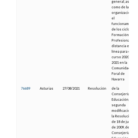
general, así
como de la
organización y
el
funcionamiento
de los ciclos de
Formación
Profesional a
distancia en
línea para el
curso 2020-
2021 en la
Comunidad
Foral de
Navarra
76689
Asturias
27/08/2021
Resolución
de la
Consejería de
Educación, de
segunda
modificación de
la Resolución
de 18 de junio
de 2009, de la
Consejería de