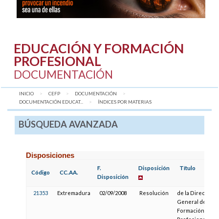
EDUCACIÓN Y FORMACIÓN
PROFESIONAL
DOCUMENTACIÓN
INICIO
CEFP
DOCUMENTACIÓN
DOCUMENTACIÓN EDUCAT...
AQUÍ:
ÍNDICES POR MATERIAS
BÚSQUEDA AVANZADA
Disposiciones
F.
Disposición
Título
Código
CC.AA.
Disposición
21353
Extremadura
02/09/2008
Resolución
de la Dirección
General de
Formación