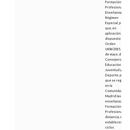
Formación
Profesional y
Enseñanzas de
Régimen
Especial, por la
que, en
aplicación de lo
dispuesto en la
Orden
1406/2015, de 18
de mayo, de la
Consejería de
Educación
Juventud y
Deporte, por la
que se regulan
en la
Comunidad de
Madrid las
enseñanzas de
Formación
Profesional a
distancia, se
establecen los
ciclos