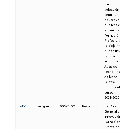
para la
selección de
centros
educativos
públicos con
enseñanzas de
Formación
Profesional de
La Rioja en los
que se llevará a
cabo la
implantación de
Aulas de
Tecnología
Aplicada
(ATecA)
durante el
curso
2021/2022
74523
Aragón
09/06/2020
Resolución
del Director
General de
Innovación y
Formación
Profesional,