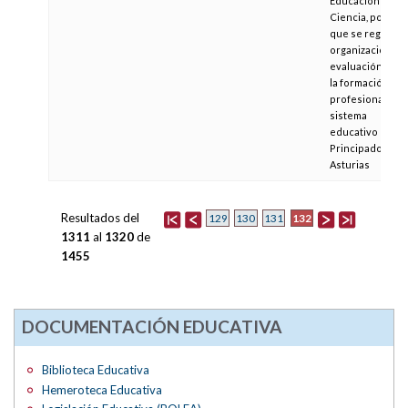
Educación y
Ciencia, por la
que se regula la
organización y
evaluación de
la formación
profesional del
sistema
educativo en el
Principado de
Asturias
Resultados del
132
129
130
131
1311
al
1320
de
1455
DOCUMENTACIÓN EDUCATIVA
Biblioteca Educativa
Hemeroteca Educativa