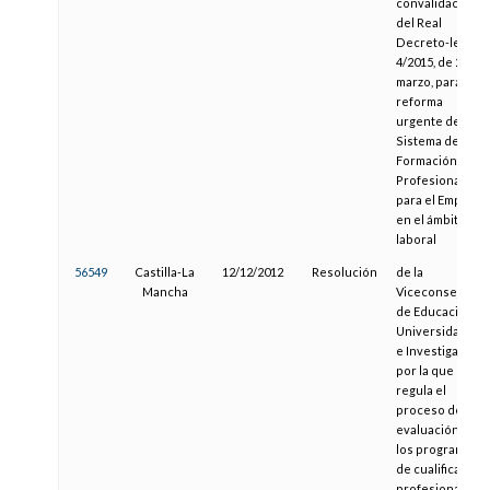
convalidación
del Real
Decreto-ley
4/2015, de 22 de
marzo, para la
reforma
urgente del
Sistema de
Formación
Profesional
para el Empleo
en el ámbito
laboral
56549
Castilla-La
12/12/2012
Resolución
de la
Mancha
Viceconsejería
de Educación,
Universidades
e Investigación,
por la que se
regula el
proceso de
evaluación de
los programas
de cualificación
profesional