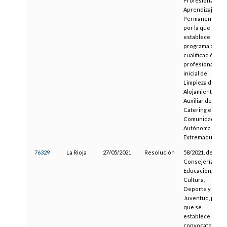
Profesional y
Aprendizaje
Permanente,
por la que se
establece el
programa de
cualificación
profesional
inicial de
Limpieza de
Alojamientos y
Auxiliar de
Catering en la
Comunidad
Autónoma de
Extremadura
76329
La Rioja
27/05/2021
Resolución
58/2021, de la
Consejería de
Educación,
Cultura,
Deporte y
Juventud, por la
que se
establece la
convocatoria