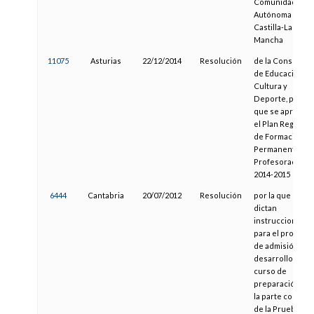
Comunidad
Autónoma de
Castilla-La
Mancha
11075
Asturias
22/12/2014
Resolución
de la Consejería
de Educación,
Cultura y
Deporte, por la
que se aprueba
el Plan Regional
de Formación
Permanente del
Profesorado
2014-2015
6444
Cantabria
20/07/2012
Resolución
por la que se
dictan
instrucciones
para el proceso
de admisión y
desarrollo del
curso de
preparación de
la parte común
de la Prueba pa