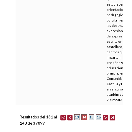
establecen
orientaciones
pedagógicas
para la mejora d
las destrezas de
expresión oral y
de expresión
escrita en lengu
castellana, en lo
centros que
impartan
enseñanzas de
educación
primaria en la
Comunidad de
Castilla y León,
en el curso
académico
2012/2013
Resultados del
131
al
14
13
15
16
140
de
37097