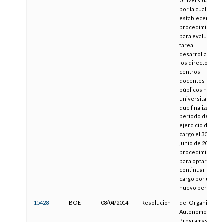
Universidades,
por la cual se
establecen el
procedimiento
para evaluar la
tarea
desarrollada po
los directores d
centros
docentes
públicos no
universitarios
que finalizan el
periodo de
ejercicio del
cargo el 30 de
junio de 2014 y e
procedimiento
para optar a
continuar en el
cargo por un
nuevo periodo
15428
BOE
08/04/2014
Resolución
del Organismo
Autónomo
Programas