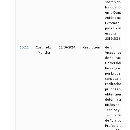
sostenidos con
fondos públicos
en la Comunida
Autónoma de
Extremadura
para el curso
escolar
2015/2016
13012
Castilla-La
16/09/2014
Resolución
de la
Mancha
Viceconsejería
de Educación,
Universidades 
Investigación,
por la que se
convoca la
realización de
pruebas para la
obtención de
determinados
títulos de
Técnico y
Técnico Superio
de Formación
Profesional en l