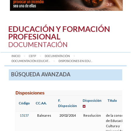
EDUCACIÓN Y FORMACIÓN
PROFESIONAL
DOCUMENTACIÓN
INICIO
CEFP
DOCUMENTACIÓN
DOCUMENTACIÓN EDUCAT...
AQUÍ:
DISPOSICIONES EN EDU...
BÚSQUEDA AVANZADA
Disposiciones
F.
Disposición
Título
Código
CC.AA.
Disposición
15157
Baleares
20/02/2014
Resolución
de la consejera
de Educación,
Cultura y