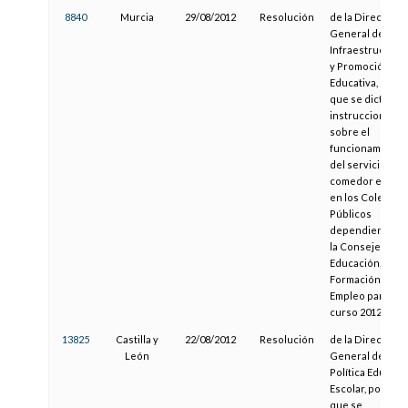
8840
Murcia
29/08/2012
Resolución
de la Dirección
General de
Infraestructura
y Promoción
Educativa, por la
que se dictan
instrucciones
sobre el
funcionamiento
del servicio de
comedor escola
en los Colegios
Públicos
dependientes d
la Consejería de
Educación,
Formación y
Empleo para el
curso 2012-13
13825
Castilla y
22/08/2012
Resolución
de la Dirección
León
General de
Política Educati
Escolar, por la
que se