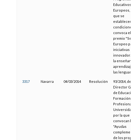
Educativos
Europeos, por la
que se
establecen las
condiciones y s
convoca el
premio "Sello
Europeo para la
iniciativas
innovadoras en
la enseñanza y e
aprendizaje de
las lenguas 2014
3317
Navarra
04/03/2014
Resolución
93/2014, del
Director Genera
de Educación,
Formación
Profesional y
Universidades,
por la que se
convocan las
"Ayudas
complementaria
de los programa