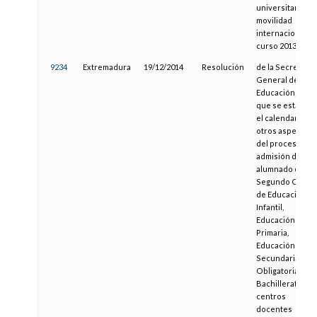
universitarios d
movilidad
internacional de
curso 2013-14"
9234
Extremadura
19/12/2014
Resolución
de la Secretaría
General de
Educación, por l
que se establec
el calendario y
otros aspectos
del proceso de
admisión del
alumnado de
Segundo Ciclo
de Educación
Infantil,
Educación
Primaria,
Educación
Secundaria
Obligatoria y
Bachillerato, en
centros
docentes