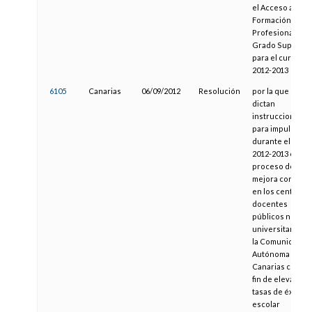
el Acceso a la
Formación
Profesional de
Grado Superior,
para el curso
2012-2013
6105
Canarias
06/09/2012
Resolución
por la que se
dictan
instrucciones
para impulsar
durante el curs
2012-2013 el
proceso de
mejora continua
en los centros
docentes
públicos no
universitarios d
la Comunidad
Autónoma de
Canarias con el
fin de elevar las
tasas de éxito
escolar