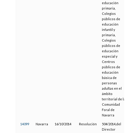
educación
primaria,
Colegios
públicos de
educación
infantil y
primaria,
Colegios
públicos de
educación
especial y
Centros
públicos de
educación
básica de
personas
adultas en el
ámbito
territorial de la
Comunidad
Foral de
Navarra
14099
Navarra
16/10/2014
Resolución
504/2014,del
0
Director