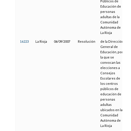
Públicos de
Educación de
personas
adultas de la
Comunidad
Autónoma de
La Rioja
16223
La Rioja
06/09/2007
Resolución
de la Dirección
1
General de
Educación, por
la que se
convocan las
elecciones a
Consejos
Escolares de
los centros
públicos de
educación de
personas
adultas
ubicados en la
Comunidad
Autónoma de
La Rioja