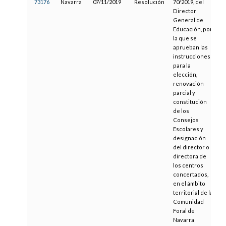
73176
Navarra
07/11/2019
Resolución
70/2019, del
0
Director
General de
Educación, por
la que se
aprueban las
instrucciones
para la
elección,
renovación
parcial y
constitución
de los
Consejos
Escolares y
designación
del director o
directora de
los centros
concertados,
en el ámbito
territorial de la
Comunidad
Foral de
Navarra