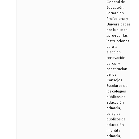
General de
Educación,
Formación
Profesional y
Universidades,
por la que se
aprueban las
instrucciones
para la
elección,
renovación
parcial y
constitución
de los
Consejos
Escolares de
los colegios
públicos de
educación
primaria,
colegios
públicos de
educación
infantil y
primaria,