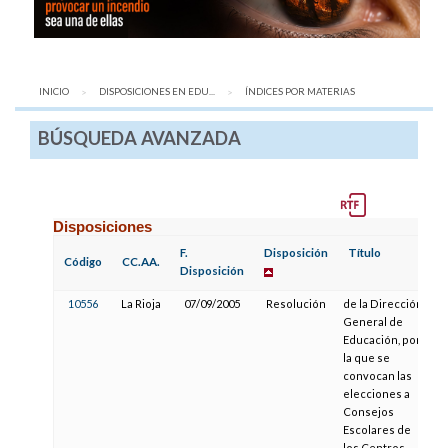
INICIO
DISPOSICIONES EN EDU...
AQUÍ:
ÍNDICES POR MATERIAS
BÚSQUEDA AVANZADA
Disposiciones
F.
Disposición
Título
F.
Código
CC.AA.
Disposición
P
10556
La Rioja
07/09/2005
Resolución
de la Dirección
1
General de
Educación, por
la que se
convocan las
elecciones a
Consejos
Escolares de
los Centros