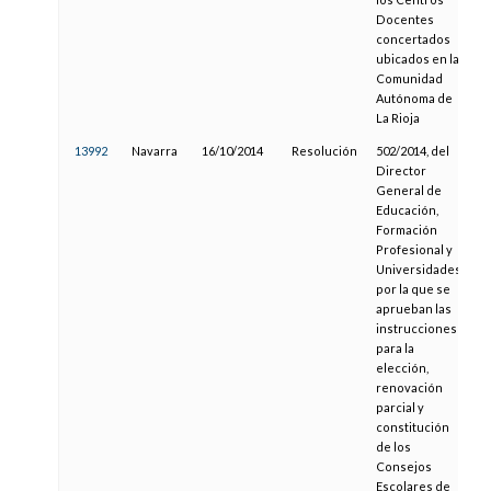
Docentes
concertados
ubicados en la
Comunidad
Autónoma de
La Rioja
13992
Navarra
16/10/2014
Resolución
502/2014, del
0
Director
General de
Educación,
Formación
Profesional y
Universidades,
por la que se
aprueban las
instrucciones
para la
elección,
renovación
parcial y
constitución
de los
Consejos
Escolares de