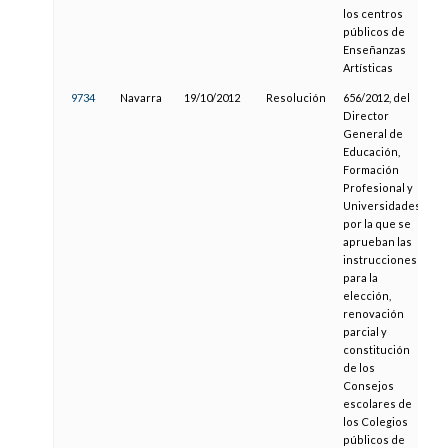
los centros
públicos de
Enseñanzas
Artísticas
9734
Navarra
19/10/2012
Resolución
656/2012, del
0
Director
General de
Educación,
Formación
Profesional y
Universidades,
por la que se
aprueban las
instrucciones
para la
elección,
renovación
parcial y
constitución
de los
Consejos
escolares de
los Colegios
públicos de