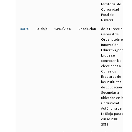
territorial de la
Comunidad
Foral de
Navarra
40180
La Rioja
13/09/2010
Resolución
de la Dirección
2
General de
Ordenación e
Innovación
Educativa, por
la que se
convocan las
elecciones a
Consejos
Escolares de
los Institutos
de Educación
Secundaria
ubicados en la
Comunidad
Autónoma de
La Rioja, para el
curso 2010-
2011