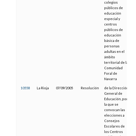
colegios
públicos de
educación
especial y
centros
públicos de
educación
básica de
personas
adultas en el
ámbito
territorial de la
Comunidad
Foral de
Navarra
10558
La Rioja
07/09/2005
Resolución
de la Dirección
1
General de
Educación, por
la que se
convocan las
elecciones a
Consejos
Escolares de
los Centros