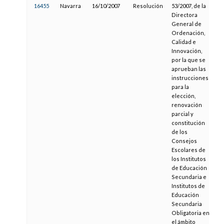
16455
Navarra
16/10/2007
Resolución
53/2007, de la
3
Directora
General de
Ordenación,
Calidad e
Innovación,
por la que se
aprueban las
instrucciones
para la
elección,
renovación
parcial y
constitución
de los
Consejos
Escolares de
los Institutos
de Educación
Secundaria e
Institutos de
Educación
Secundaria
Obligatoria en
el ámbito