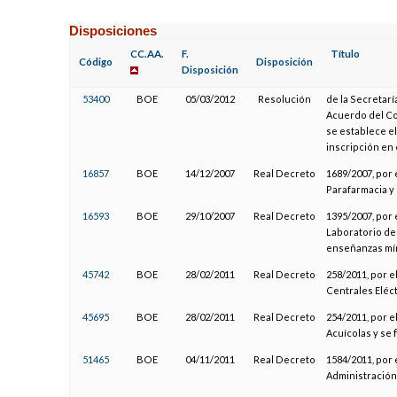
Disposiciones
CC.AA.
F.
Título
Código
Disposición
Disposición
53400
BOE
05/03/2012
Resolución
de la Secretarí
Acuerdo del Co
se establece el
inscripción en 
16857
BOE
14/12/2007
Real Decreto
1689/2007, por 
Parafarmacia y
16593
BOE
29/10/2007
Real Decreto
1395/2007, por 
Laboratorio de a
enseñanzas mí
45742
BOE
28/02/2011
Real Decreto
258/2011, por e
Centrales Eléct
45695
BOE
28/02/2011
Real Decreto
254/2011, por e
Acuícolas y se 
51465
BOE
04/11/2011
Real Decreto
1584/2011, por 
Administración 