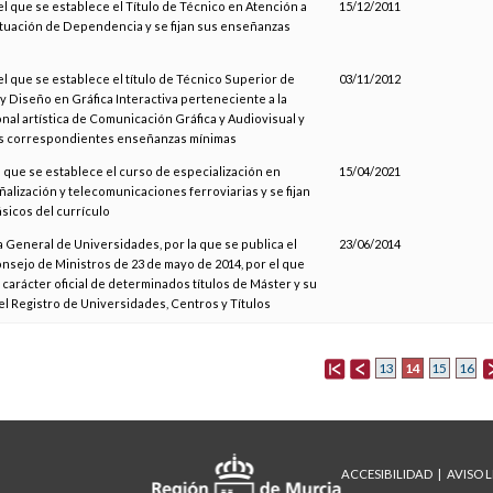
el que se establece el Título de Técnico en Atención a
15/12/2011
tuación de Dependencia y se fijan sus enseñanzas
el que se establece el título de Técnico Superior de
03/11/2012
 y Diseño en Gráfica Interactiva perteneciente a la
onal artística de Comunicación Gráfica y Audiovisual y
as correspondientes enseñanzas mínimas
l que se establece el curso de especialización en
15/04/2021
alización y telecomunicaciones ferroviarias y se fijan
sicos del currículo
a General de Universidades, por la que se publica el
23/06/2014
nsejo de Ministros de 23 de mayo de 2014, por el que
 carácter oficial de determinados títulos de Máster y su
el Registro de Universidades, Centros y Títulos
14
13
15
16
ACCESIBILIDAD
AVISO 