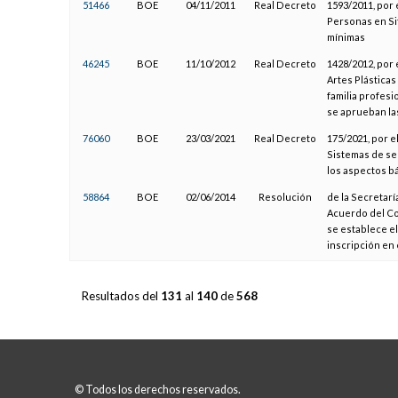
51466
BOE
04/11/2011
Real Decreto
1593/2011, por 
Personas en Si
mínimas
46245
BOE
11/10/2012
Real Decreto
1428/2012, por 
Artes Plásticas
familia profesi
se aprueban l
76060
BOE
23/03/2021
Real Decreto
175/2021, por e
Sistemas de señ
los aspectos bá
58864
BOE
02/06/2014
Resolución
de la Secretarí
Acuerdo del Co
se establece el
inscripción en 
Resultados del
131
al
140
de
568
© Todos los derechos reservados.