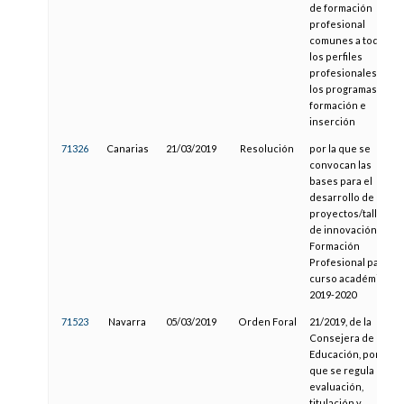
de formación
profesional
comunes a todos
los perfiles
profesionales de
los programas de
formación e
inserción
71326
Canarias
21/03/2019
Resolución
por la que se
convocan las
bases para el
desarrollo de
proyectos/talleres
de innovación en
Formación
Profesional para el
curso académico
2019-2020
71523
Navarra
05/03/2019
Orden Foral
21/2019, de la
Consejera de
Educación, por la
que se regula la
evaluación,
titulación y