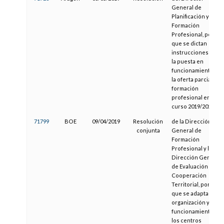
General de
Planificación y
Formación
Profesional, por la
que se dictan
instrucciones para
la puesta en
funcionamiento de
la oferta parcial de
formación
profesional en el
curso 2019/2020
71799
BOE
09/04/2019
Resolución
de la Dirección
conjunta
General de
Formación
Profesional y la
Dirección General
de Evaluación y
Cooperación
Territorial, por la
que se adapta la
organización y el
funcionamiento de
los centros