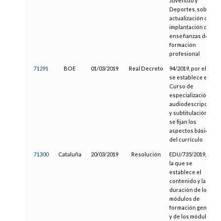
Juventud y
Deportes, sobre
actualización de la
implantación de
enseñanzas de
formación
profesional
71291
BOE
01/03/2019
Real Decreto
94/2019, por el que
se establece el
Curso de
especialización en
audiodescripción
y subtitulación y
se fijan los
aspectos básicos
del currículo
71300
Cataluña
20/03/2019
Resolución
EDU/735/2019, por
la que se
establece el
contenido y la
duración de los
módulos de
formación general
y de los módulos