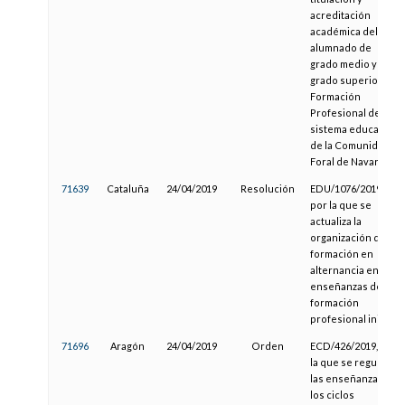
acreditación
académica del
alumnado de
grado medio y de
grado superior de
Formación
Profesional del
sistema educativo
de la Comunidad
Foral de Navarra
71639
Cataluña
24/04/2019
Resolución
EDU/1076/2019,
por la que se
actualiza la
organización de la
formación en
alternancia en las
enseñanzas de
formación
profesional inicial
71696
Aragón
24/04/2019
Orden
ECD/426/2019, por
la que se regulan
las enseñanzas de
los ciclos