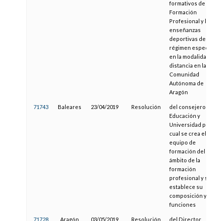
formativos de
Formación
Profesional y las
enseñanzas
deportivas de
régimen especial
en la modalidad a
distancia en la
Comunidad
Autónoma de
Aragón
71743
Baleares
23/04/2019
Resolución
del consejero de
Educación y
Universidad por la
cual se crea el
equipo de
formación del
ámbito de la
formación
profesional y se
establece su
composición y
funciones
71728
Aragón
03/05/2019
Resolución
del Director