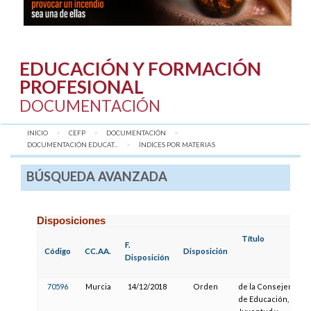
EDUCACIÓN Y FORMACIÓN
PROFESIONAL
DOCUMENTACIÓN
INICIO
CEFP
DOCUMENTACIÓN
DOCUMENTACIÓN EDUCAT...
AQUÍ:
ÍNDICES POR MATERIAS
BÚSQUEDA AVANZADA
Disposiciones
Título
F.
Código
CC.AA.
Disposición
Disposición
70596
Murcia
14/12/2018
Orden
de la Consejería
de Educación,