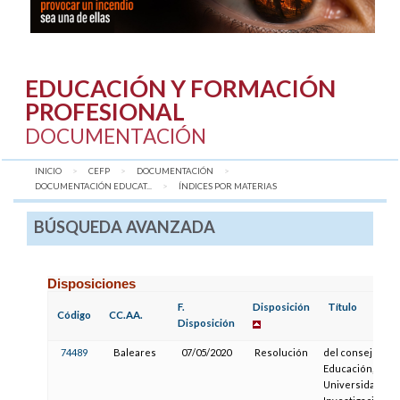
EDUCACIÓN Y FORMACIÓN
PROFESIONAL
DOCUMENTACIÓN
INICIO
CEFP
DOCUMENTACIÓN
DOCUMENTACIÓN EDUCAT...
AQUÍ:
ÍNDICES POR MATERIAS
BÚSQUEDA AVANZADA
Disposiciones
F.
Disposición
Título
Código
CC.AA.
Disposición
74489
Baleares
07/05/2020
Resolución
del consejero d
Educación,
Universidad e