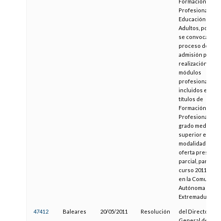
Formación
Profesional y
Educación de
Adultos, por la 
se convoca el
proceso de
admisión para la
realización de
módulos
profesionales
incluidos en
títulos de
Formación
Profesional de
grado medio y
superior en la
modalidad de
oferta presenci
parcial, para el
curso 2011-2012
en la Comunida
Autónoma de
Extremadura
47412
Baleares
20/05/2011
Resolución
del Director
General de