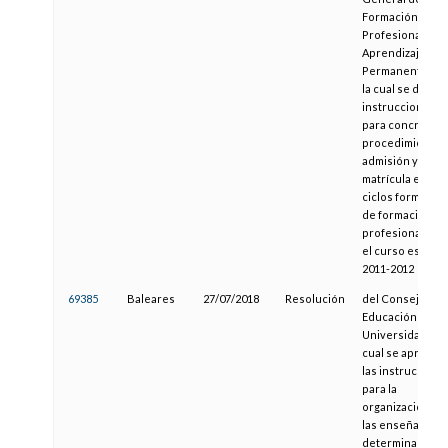
Formación
Profesional y
Aprendizaje
Permanente, po
la cual se dictan
instrucciones
para concretar e
procedimiento 
admisión y de
matrícula en los
ciclos formativo
de formación
profesional par
el curso escolar
2011-2012
69385
Baleares
27/07/2018
Resolución
del Consejero d
Educación y
Universidad por 
cual se aprueba
las instruccione
para la
organización de
las enseñanzas 
determinados