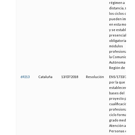
régimen a
distancia, se fija
los ciclos que s
pueden impartir
en esta modalid
y se establece l
presencialidad
obligatoria por
módulos
profesionales e
la Comunidad
Autónoma de la
Región de Murci
69213
Cataluña
13/07/2018
Resolución
ENS/1733/2018,
por la que se
establecen las
bases del
proyecto piloto
cualificación
profesional en e
ciclo formativo 
grado medio de
Atención a
Personas en