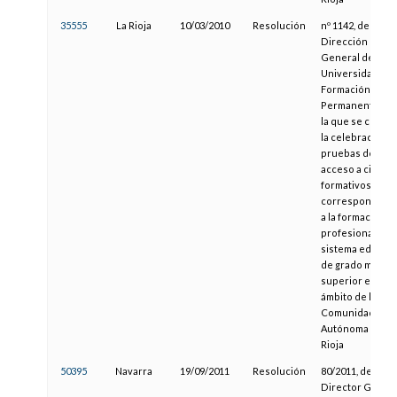
35555
La Rioja
10/03/2010
Resolución
nº 1142, de la
Dirección
General de
Universidades y
Formación
Permanente, po
la que se convo
la celebración d
pruebas de
acceso a ciclos
formativos
correspondient
a la formación
profesional del
sistema educati
de grado medio 
superior en el
ámbito de la
Comunidad
Autónoma de La
Rioja
50395
Navarra
19/09/2011
Resolución
80/2011, del
Director Genera