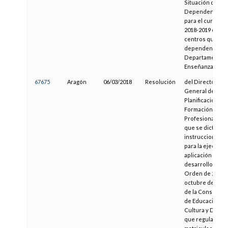
Situación de
Dependencia
para el curso
2018-2019 en
centros que
dependen del
Departamento 
Enseñanza
67675
Aragón
06/03/2018
Resolución
del Director
General de
Planificación y
Formación
Profesional, por 
que se dictan
instrucciones
para la ejecució
aplicación el
desarrollo de la
Orden de 26 de
octubre de 2009
de la Consejera
de Educación,
Cultura y Depor
que regula la