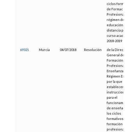
ciclos formativo
de Formación
Profesional en
régimen de
educación a
distancia para el
curso académic
2018-2019
69321
Murcia
04/07/2018
Resolución
de la Dirección
General de
Formación
Profesional y
Enseñanzas de
Régimen Especia
por la que se
establecen las
instrucciones
para el
funcionamiento
de enseñanzas 
los ciclos
formativos de
formación
profesional en