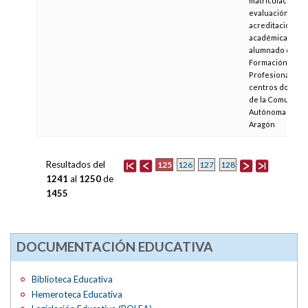
matriculación,
evaluación y
acreditación
académica del
alumnado de
Formación
Profesional en l
centros docent
de la Comunida
Autónoma de
Aragón
Resultados del
125
126
127
128
1241
al
1250
de
1455
DOCUMENTACIÓN EDUCATIVA
Biblioteca Educativa
Hemeroteca Educativa