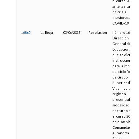
el curso 2020-20
ante la situación
de crisis
ocasionada por 
COVID-19
16865
La Rioja
03/06/2013
Resolución
número 1603, de 
Dirección
General de
Educación, por l
que se dictan
instrucciones
para la impartic
del ciclo format
de Grado
Superior de
Vitivinicultura e
régimen
presencial en la
modalidad de
nocturno duran
el curso 2013/20
en el ámbito de l
Comunidad
Autónoma de La
Rioja