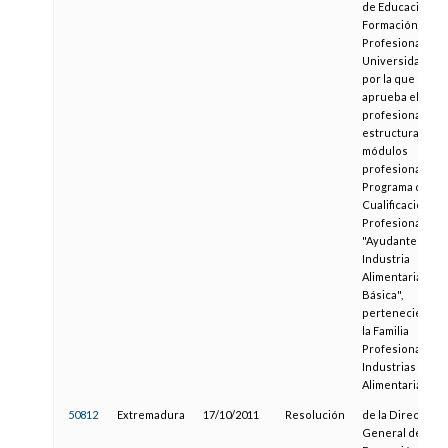
de Educación,
Formación
Profesional y
Universidades,
por la que se
aprueba el perfi
profesional y la
estructura de lo
módulos
profesionales d
Programa de
Cualificación
Profesional Inici
"Ayudante de
Industria
Alimentaria
Básica",
pertenecientes 
la Familia
Profesional
Industrias
Alimentarias
50812
Extremadura
17/10/2011
Resolución
de la Dirección
General de