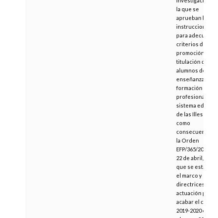
Investigación p
la que se
aprueban las
instrucciones
para adecuar lo
criterios de
promoción y
titulación de los
alumnos de las
enseñanzas de
formación
profesional del
sistema educati
de las Illes Bale
como
consecuencia d
la Orden
EFP/365/2020, de
22 de abril, por l
que se estable
el marco y las
directrices de
actuación para
acabar el curso
2019-2020 e inici