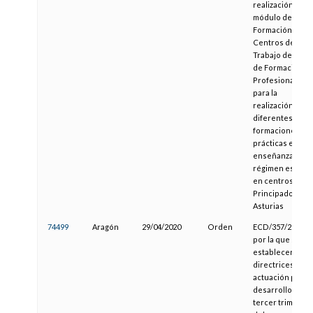
realización del
módulo de
Formación en
Centros de
Trabajo de ciclo
de Formación
Profesional y
para la
realización de la
diferentes
formaciones
prácticas en las
enseñanzas de
régimen especia
en centros del
Principado de
Asturias
74499
Aragón
29/04/2020
Orden
ECD/357/2020,
por la que se
establecen las
directrices de
actuación para e
desarrollo del
tercer trimestre