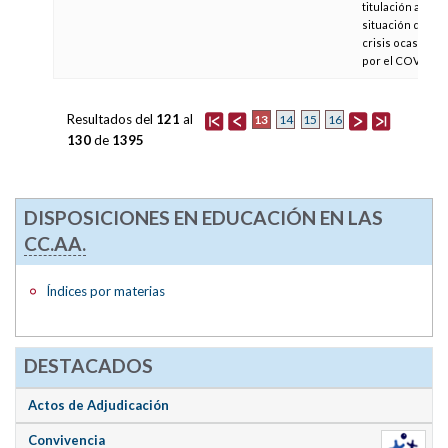
titulación ante l
situación de
crisis ocasiona
por el COVID-19
Resultados del
121
al
13
14
15
16
130
de
1395
DISPOSICIONES EN EDUCACIÓN EN LAS
CC.AA.
Índices por materias
DESTACADOS
Actos de Adjudicación
Convivencia