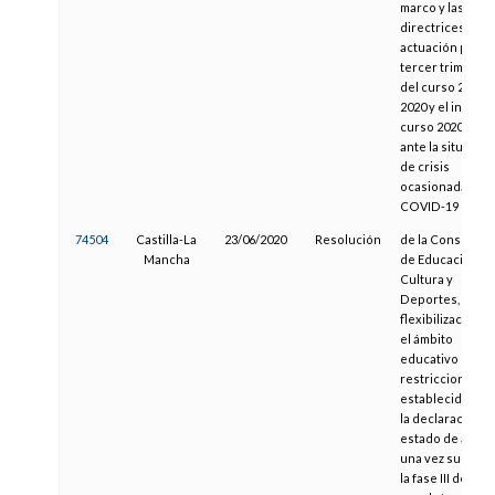
marco y las
directrices de
actuación para e
tercer trimestre
del curso 2019-
2020 y el inicio d
curso 2020-2021
ante la situación
de crisis
ocasionada por 
COVID-19
74504
Castilla-La
23/06/2020
Resolución
de la Consejería
Mancha
de Educación,
Cultura y
Deportes, para l
flexibilización e
el ámbito
educativo de las
restricciones
establecidas tra
la declaración d
estado de alarm
una vez supera
la fase III del Pla