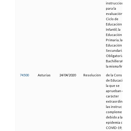
instrucciones
para la
evaluación del 2.
Ciclo de
Educación
Infantil, la
Educación
Primaria, la
Educación
Secundaria
Obligatoria y el
Bachillerato co
la misma finalida
74500
Asturias
24/04/2020
Resolución
de la Consejería
de Educación, p
la que se
aprueban con
carácter
extraordinario
las instruccione
complementaria
debido a la
epidemia del
COVID-19, para 