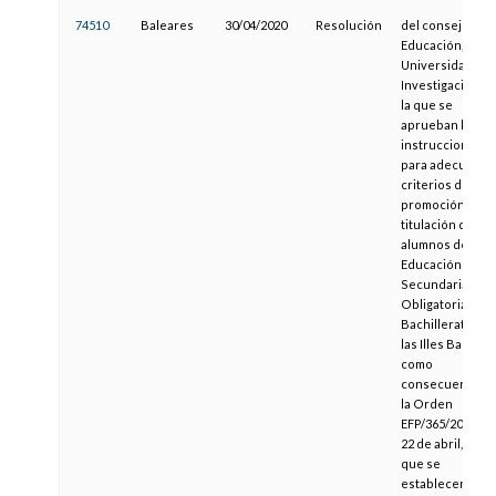
74510
Baleares
30/04/2020
Resolución
del consejero d
Educación,
Universidad e
Investigación, p
la que se
aprueban las
instrucciones
para adecuar lo
criterios de
promoción y
titulación de los
alumnos de la
Educación
Secundaria
Obligatoria y de
Bachillerato de
las Illes Balears
como
consecuencia d
la Orden
EFP/365/2020, de
22 de abril, por l
que se
establecen el