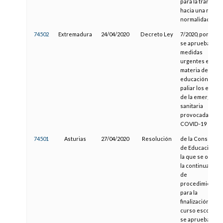
para la transició
hacia una nueva
normalidad
74502
Extremadura
24/04/2020
Decreto Ley
7/2020, por el q
se aprueban
medidas
urgentes en
materia de
educación, para
paliar los efecto
de la emergenci
sanitaria
provocada por e
COVID-19
74501
Asturias
27/04/2020
Resolución
de la Consejería
de Educación, p
la que se orden
la continuación
de
procedimientos
para la
finalización del
curso escolar y
se aprueban