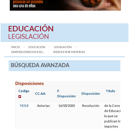
EDUCACIÓN
LEGISLACIÓN
INICIO
EDUCACIÓN
LEGISLACIÓN
DISPOSICIONES EN EDU...
AQUÍ:
ÍNDICES POR MATERIAS
BÚSQUEDA AVANZADA
Disposiciones
Código
F.
Título
CC.AA.
Disposición
Disposición
74518
Asturias
16/03/2020
Resolución
de la Consejería
de Educación, p
la que se
publican los
importes