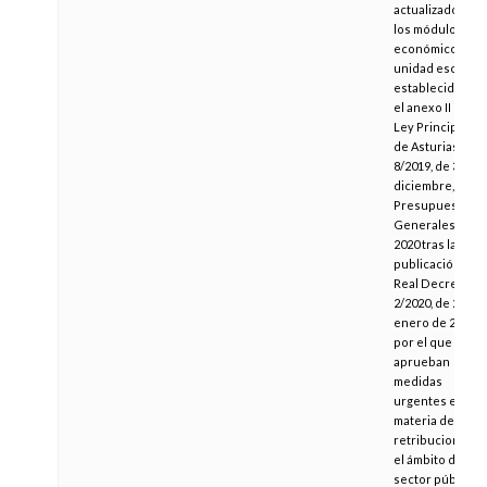
actualizados de
los módulos
económicos por
unidad escolar
establecidos en
el anexo II de la
Ley Principado
de Asturias
8/2019, de 30 de
diciembre, de
Presupuestos
Generales para
2020 tras la
publicación del
Real Decreto-le
2/2020, de 21 de
enero de 2020,
por el que se
aprueban
medidas
urgentes en
materia de
retribuciones e
el ámbito del
sector público