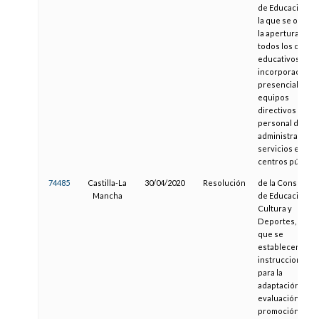
de Educación, p
la que se orden
la apertura de
todos los centr
educativos y la
incorporación
presencial de
equipos
directivos y
personal de
administración 
servicios en los
centros público
74485
Castilla-La
30/04/2020
Resolución
de la Consejería
Mancha
de Educación,
Cultura y
Deportes, por la
que se
establecen
instrucciones
para la
adaptación de la
evaluación,
promoción y