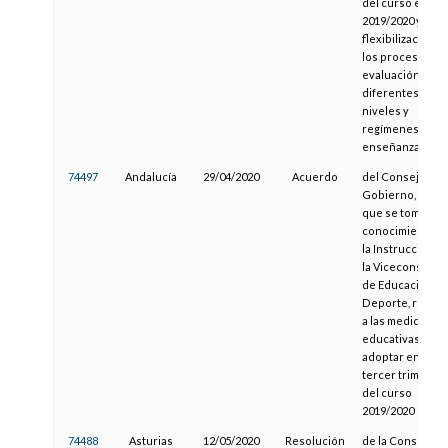
del curso escol
2019/2020 y la
flexibilización d
los procesos de
evaluación en l
diferentes
niveles y
regímenes de
enseñanza
74497
Andalucía
29/04/2020
Acuerdo
del Consejo de
Gobierno, por e
que se toma
conocimiento d
la Instrucción d
la Viceconsejerí
de Educación y
Deporte, relativ
a las medidas
educativas a
adoptar en el
tercer trimestre
del curso
2019/2020
74488
Asturias
12/05/2020
Resolución
de la Consejería