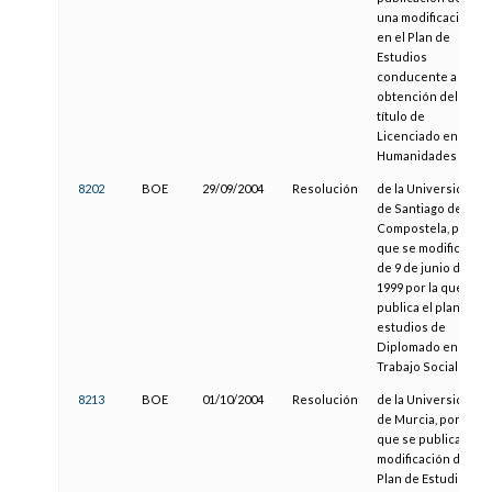
una modificación
en el Plan de
Estudios
conducente a la
obtención del
título de
Licenciado en
Humanidades
8202
BOE
29/09/2004
Resolución
de la Universidad
de Santiago de
Compostela, por la
que se modifica la
de 9 de junio de
1999 por la que se
publica el plan de
estudios de
Diplomado en
Trabajo Social
8213
BOE
01/10/2004
Resolución
de la Universidad
de Murcia, por la
que se publica la
modificación del
Plan de Estudios