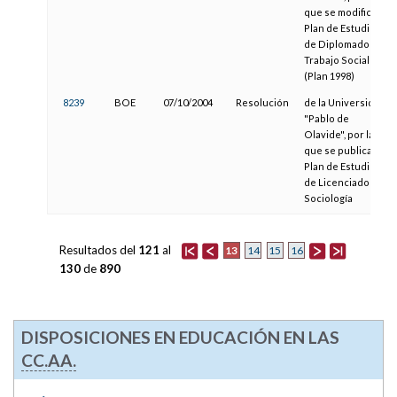
que se modifica el
Plan de Estudios
de Diplomado en
Trabajo Social
(Plan 1998)
8239
BOE
07/10/2004
Resolución
de la Universidad
"Pablo de
Olavide", por la
que se publica el
Plan de Estudios
de Licenciado en
Sociología
Resultados del
121
al
13
14
15
16
130
de
890
DISPOSICIONES EN EDUCACIÓN EN LAS
CC.AA.