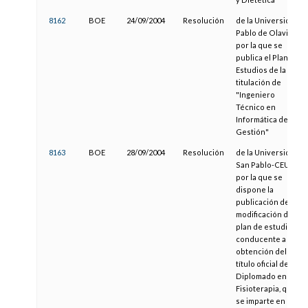
8162
BOE
24/09/2004
Resolución
de la Universidad
Pablo de Olavide,
por la que se
publica el Plan de
Estudios de la
titulación de
"Ingeniero
Técnico en
Informática de
Gestión"
8163
BOE
28/09/2004
Resolución
de la Universidad
San Pablo-CEU,
por la que se
dispone la
publicación de la
modificación del
plan de estudios
conducente a la
obtención del
título oficial de
Diplomado en
Fisioterapia, que
se imparte en la