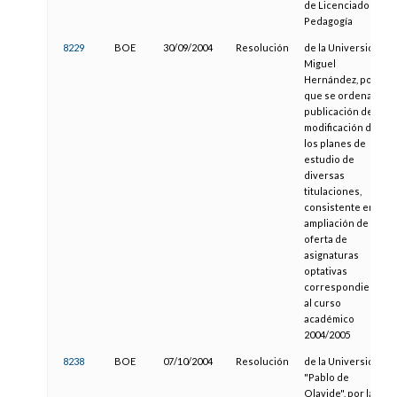
de Licenciado en
Pedagogía
8229
BOE
30/09/2004
Resolución
de la Universidad
Miguel
Hernández, por la
que se ordena la
publicación de la
modificación de
los planes de
estudio de
diversas
titulaciones,
consistente en la
ampliación de la
oferta de
asignaturas
optativas
correspondientes
al curso
académico
2004/2005
8238
BOE
07/10/2004
Resolución
de la Universidad
"Pablo de
Olavide", por la