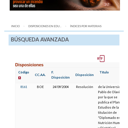
INICIO
DISPOSICIONES EN EDU...
AQUÍ:
ÍNDICES POR MATERIAS
BÚSQUEDA AVANZADA
Disposiciones
Código
F.
Título
CC.AA.
Disposición
Disposición
8161
BOE
24/09/2004
Resolución
de la Universidad
Pablo de Olavide,
por la que se
publica el Plan de
Estudios de la
titulación de
"Diplomado en
Nutrición Humana
y Dietética"