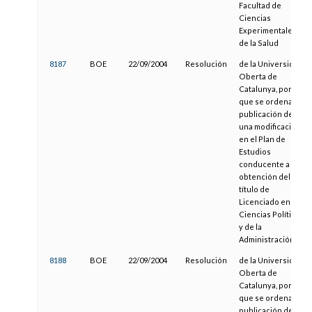
Facultad de
Ciencias
Experimentales y
de la Salud
8187
BOE
22/09/2004
Resolución
de la Universidad
Oberta de
Catalunya, por la
que se ordena la
publicación de
una modificación
en el Plan de
Estudios
conducente a la
obtención del
título de
Licenciado en
Ciencias Políticas
y de la
Administración
8188
BOE
22/09/2004
Resolución
de la Universidad
Oberta de
Catalunya, por la
que se ordena la
publicación de