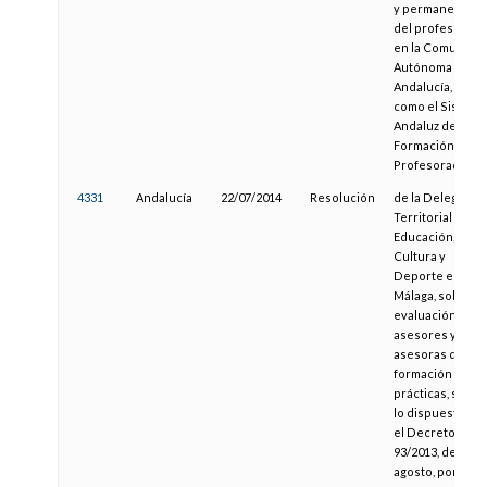
y permanente
del profesorad
en la Comunida
Autónoma de
Andalucía, así
como el Sistema
Andaluz de
Formación del
Profesorado
4331
Andalucía
22/07/2014
Resolución
de la Delegació
Territorial de
Educación,
Cultura y
Deporte en
Málaga, sobre
evaluación de
asesores y
asesoras de
formación en
prácticas, según
lo dispuesto en
el Decreto
93/2013, de 27 d
agosto, por el