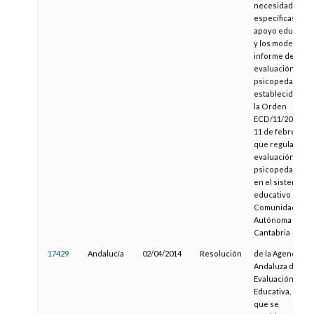
necesidades
específicas de
apoyo educativ
y los modelos d
informe de
evaluación
psicopedagógica
establecidos en
la Orden
ECD/11/2014, de
11 de febrero,
que regula la
evaluación
psicopedagógic
en el sistema
educativo de la
Comunidad
Autónoma de
Cantabria
17429
Andalucía
02/04/2014
Resolución
de la Agencia
Andaluza de
Evaluación
Educativa, por la
que se