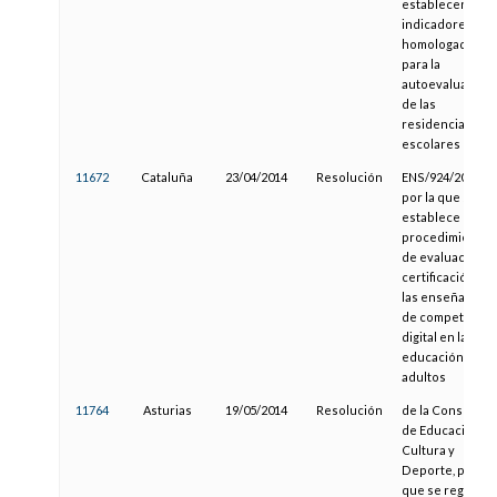
establecen los
indicadores
homologados
para la
autoevaluación
de las
residencias
escolares
11672
Cataluña
23/04/2014
Resolución
ENS/924/2014,
por la que se
establece el
procedimiento
de evaluación y
certificación de
las enseñanzas
de competencia
digital en la
educación de
adultos
11764
Asturias
19/05/2014
Resolución
de la Consejería
de Educación,
Cultura y
Deporte, por la
que se regula la