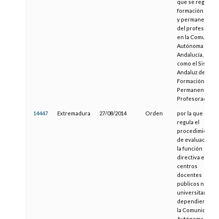
que se regula la
formación inicia
y permanente
del profesorad
en la Comunida
Autónoma de
Andalucía, así
como el Sistema
Andaluz de
Formación
Permanente del
Profesorado
14447
Extremadura
27/08/2014
Orden
por la que se
regula el
procedimiento
de evaluación d
la función
directiva en los
centros
docentes
públicos no
universitarios
dependientes d
la Comunidad
Autónoma de