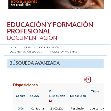
EDUCACIÓN Y FORMACIÓN
PROFESIONAL
DOCUMENTACIÓN
INICIO
CEFP
DOCUMENTACIÓN
DOCUMENTACIÓN EDUCAT...
AQUÍ:
ÍNDICES POR MATERIAS
BÚSQUEDA AVANZADA
Disposiciones
F.
Título
Código
CC.AA.
Disposición
Disposición
5856
Cantabria
24/02/2014
Resolución
que concreta la