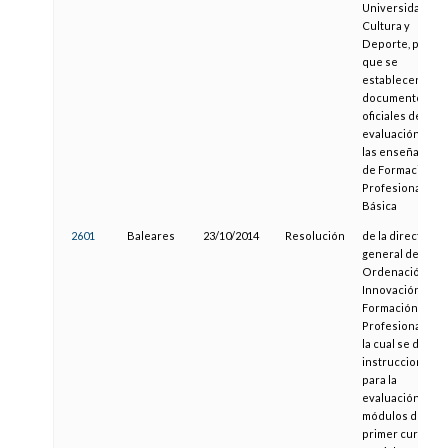
Universidad,
Cultura y
Deporte, por la
que se
establecen los
documentos
oficiales de
evaluación para
las enseñanzas
de Formación
Profesional
Básica
2601
Baleares
23/10/2014
Resolución
de la directora
general de
Ordenación,
Innovación y
Formación
Profesional, por
la cual se dictan
instrucciones
para la
evaluación de l
módulos del
primer curso de