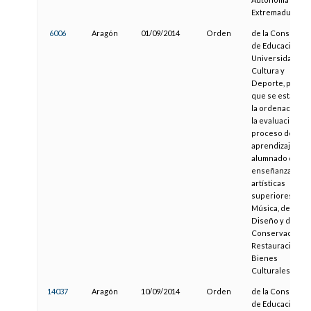
Extremadura
6006
Aragón
01/09/2014
Orden
de la Consejera
de Educación,
Universidad,
Cultura y
Deporte, por la
que se establec
la ordenación d
la evaluación de
proceso de
aprendizaje del
alumnado de las
enseñanzas
artísticas
superiores de
Música, de
Diseño y de
Conservación y
Restauración d
Bienes
Culturales
14037
Aragón
10/09/2014
Orden
de la Consejera
de Educación,