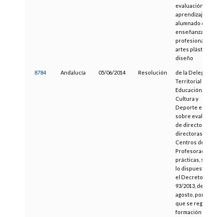
evaluación del
aprendizaje del
alumnado de las
enseñanzas
profesionales d
artes plásticas y
diseño
8784
Andalucía
05/06/2014
Resolución
de la Delegació
Territorial de
Educación,
Cultura y
Deporte en Jaén
sobre evaluació
de directores y
directoras de
Centros del
Profesorado en
prácticas, según
lo dispuesto en
el Decreto
93/2013, de 27 d
agosto, por el
que se regula la
formación inicia