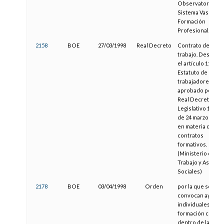
Observatorio del
Sistema Vasco de
Formación
Profesional.
2158
BOE
27/03/1998
Real Decreto
Contrato de
trabajo. Desarrol
el artículo 11 del
Estatuto de los
trabajadores,
aprobado por el
Real Decreto
Legislativo 1/1995
de 24 marzo 1995,
en materia de
contratos
formativos.
(Ministerio de
Trabajo y Asunto
Sociales)
2178
BOE
03/04/1998
Orden
por la que se
convocan ayudas
individuales para 
formación contín
dentro de la Acci