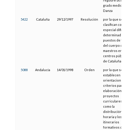
regula el acceso a
grado medio de
Danza
5422
Cataluña
29/12/1997
Resolución
por la que se
clasifican como d
especial dificulta
determinados
puestos de traba
del cuerpo de
maestros en los
centros públicos
de Cataluña
5088
Andalucía
14/01/1998
Orden
por la que se
establecen
orientaciones y
criterios para la
elaboración de
proyectos
curriculares, así
como la
distribución
horaria y los
itinerarios
formativos de