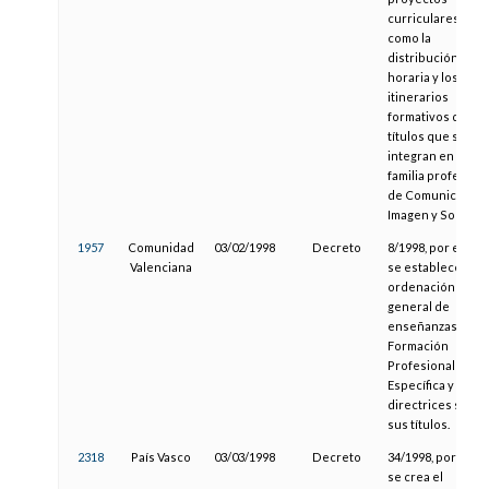
curriculares, así
como la
distribución
horaria y los
itinerarios
formativos de los
títulos que se
integran en la
familia profesiona
de Comunicación
Imagen y Sonido
1957
Comunidad
03/02/1998
Decreto
8/1998, por el que
Valenciana
se establece la
ordenación
general de
enseñanzas de
Formación
Profesional
Específica y las
directrices sobre
sus títulos.
2318
País Vasco
03/03/1998
Decreto
34/1998, por el qu
se crea el