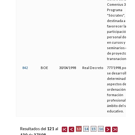
Comenius 3.2 del
Programa
"Sócrates",
destinada a
favorecer la
participación del
personal docent
en cursos y
seminarios dentr
de proyectos
transnacionales.
842
BOE
30/04/1998
Real Decreto
777/1998, por el 
se desarrollan
determinados
aspectos de la
ordenación de la
formación
profesional en el
ámbito del sistem
educativo.
Resultados del
121
al
13
14
15
16
130
de
37108