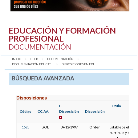
EDUCACIÓN Y FORMACIÓN
PROFESIONAL
DOCUMENTACIÓN
INICIO
CEFP
DOCUMENTACIÓN
DOCUMENTACIÓN EDUCAT...
AQUÍ:
DISPOSICIONES EN EDU...
BÚSQUEDA AVANZADA
Disposiciones
F.
Título
Código
CC.AA.
Disposición
Disposición
1523
BOE
09/12/1997
Orden
Establece el
currículo y se