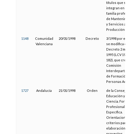
títulos que se
integran en la
familia profesiona
de Mantenimient
y Servicios a la
Producción
1148
Comunidad
20/01/1998
Decreto
3/1998 por el que
Valenciana
se modifica el
Decreto 2 mayo
1995 (LCV 1995,
182), que crea la
Comisión
Interdepartament
de Formación de
Personas Adultas
1727
Andalucía
21/01/1998
Orden
de la Consejería 
Educación y
Ciencia. Formaci
Profesional
Específica.
Orientaciones y
criterios para la
elaboración de
proyectos