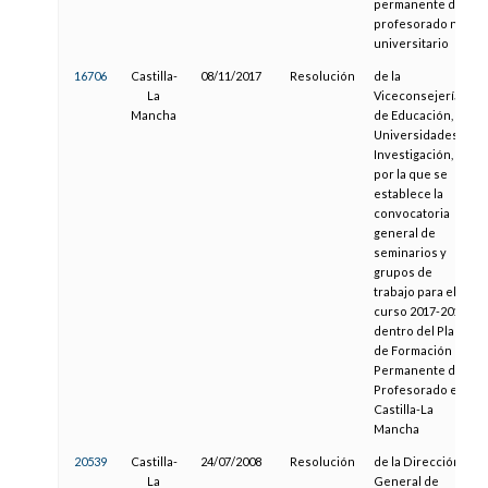
permanente del
profesorado no
universitario
16706
Castilla-
08/11/2017
Resolución
de la
La
Viceconsejería
Mancha
de Educación,
Universidades e
Investigación,
por la que se
establece la
convocatoria
general de
seminarios y
grupos de
trabajo para el
curso 2017-2018,
dentro del Plan
de Formación
Permanente del
Profesorado en
Castilla-La
Mancha
20539
Castilla-
24/07/2008
Resolución
de la Dirección
La
General de