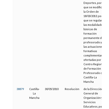
Deportes, por la
que se modifica
la Orden de
18/03/2013, por la
que se regulan
las modalidades
básicas de
formación
permanente del
profesorado y
las actuaciones
formativas
complementarias
ofertadas por el
Centro Regional
de Formación del
Profesorado de
Castilla-La
Mancha
38879
Castilla-
30/05/2010
Resolución
de la Dirección
La
General de
Mancha
Organización y
Servicios
Educativos, por la