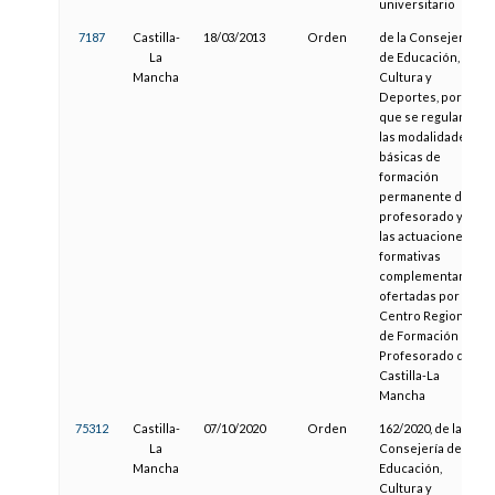
universitario
7187
Castilla-
18/03/2013
Orden
de la Consejería
La
de Educación,
Mancha
Cultura y
Deportes, por la
que se regulan
las modalidades
básicas de
formación
permanente del
profesorado y
las actuaciones
formativas
complementarias
ofertadas por el
Centro Regional
de Formación del
Profesorado de
Castilla-La
Mancha
75312
Castilla-
07/10/2020
Orden
162/2020, de la
La
Consejería de
Mancha
Educación,
Cultura y