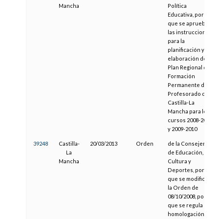
Mancha
Política
Educativa, por la
que se aprueban
las instrucciones
para la
planificación y
elaboración del
Plan Regional de
Formación
Permanente del
Profesorado de
Castilla-La
Mancha para los
cursos 2008-2009
y 2009-2010
39248
Castilla-
20/03/2013
Orden
de la Consejería
La
de Educación,
Mancha
Cultura y
Deportes, por la
que se modifica
la Orden de
08/10/2008, por la
que se regula la
homologación, la