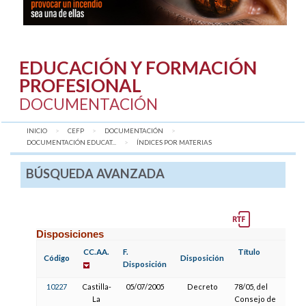
EDUCACIÓN Y FORMACIÓN
PROFESIONAL
DOCUMENTACIÓN
INICIO
CEFP
DOCUMENTACIÓN
DOCUMENTACIÓN EDUCAT...
AQUÍ:
ÍNDICES POR MATERIAS
BÚSQUEDA AVANZADA
Disposiciones
CC.AA.
F.
Título
Código
Disposición
Disposición
10227
Castilla-
05/07/2005
Decreto
78/05, del
La
Consejo de