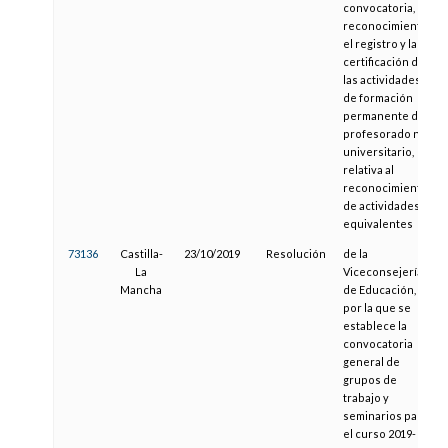
convocatoria, el
reconocimiento,
el registro y la
certificación de
las actividades
de formación
permanente del
profesorado no
universitario,
relativa al
reconocimiento
de actividades
equivalentes
73136
Castilla-
23/10/2019
Resolución
de la
La
Viceconsejería
Mancha
de Educación,
por la que se
establece la
convocatoria
general de
grupos de
trabajo y
seminarios para
el curso 2019-