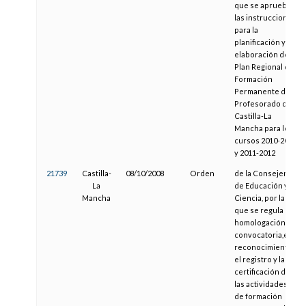
que se aprueban
las instrucciones
para la
planificación y
elaboración del
Plan Regional de
Formación
Permanente del
Profesorado de
Castilla-La
Mancha para los
cursos 2010-2011
y 2011-2012
21739
Castilla-
08/10/2008
Orden
de la Consejería
La
de Educación y
Mancha
Ciencia, por la
que se regula la
homologación, la
convocatoria,el
reconocimiento,
el registro y la
certificación de
las actividades
de formación