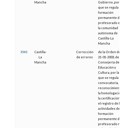
Mancha
Gobierno, por el
que se regula la
formación
permanente del
profesorado en
la comunidad
autónoma de
Castilla-La
Mancha
3543
Castilla-
Corrección
de la Orden de
La
de errores
21-01-2003, de la
Mancha
Consejería de
Educación y
Cultura, por la
que se regula la
convocatoria, el
reconocimiento,
la homologación,
la certificación y
el registro de las
actividades de
formación
permanente del
profesorado no