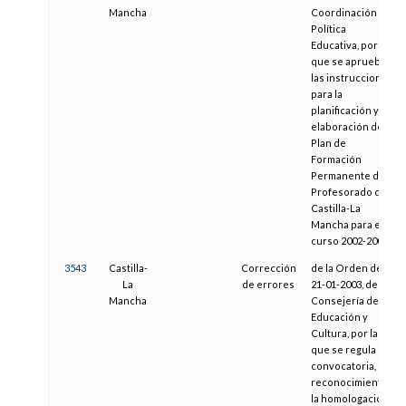
Mancha
Coordinación y
Política
Educativa, por la
que se aprueban
las instrucciones
para la
planificación y
elaboración del
Plan de
Formación
Permanente del
Profesorado de
Castilla-La
Mancha para el
curso 2002-2003.
3543
Castilla-
Corrección
de la Orden de
La
de errores
21-01-2003, de la
Mancha
Consejería de
Educación y
Cultura, por la
que se regula la
convocatoria, el
reconocimiento,
la homologación,