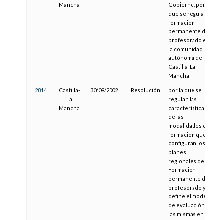
Mancha
Gobierno, por el
que se regula la
formación
permanente del
profesorado en
la comunidad
autónoma de
Castilla-La
Mancha
2814
Castilla-
30/09/2002
Resolución
por la que se
La
regulan las
Mancha
características
de las
modalidades de
formación que
configuran los
planes
regionales de
Formación
permanente del
profesorado y se
define el modelo
de evaluación de
las mismas en la