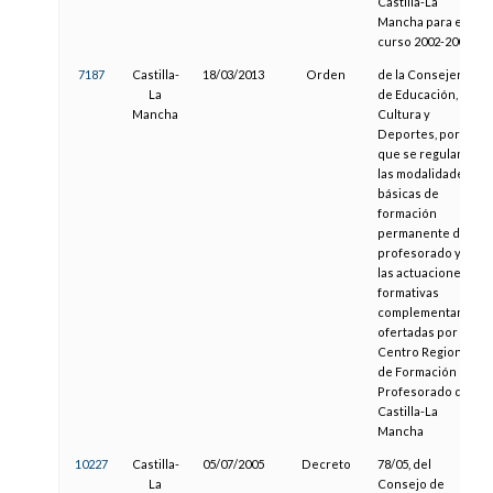
Castilla-La
Mancha para el
curso 2002-2003
7187
Castilla-
18/03/2013
Orden
de la Consejería
La
de Educación,
Mancha
Cultura y
Deportes, por la
que se regulan
las modalidades
básicas de
formación
permanente del
profesorado y
las actuaciones
formativas
complementarias
ofertadas por el
Centro Regional
de Formación del
Profesorado de
Castilla-La
Mancha
10227
Castilla-
05/07/2005
Decreto
78/05, del
La
Consejo de