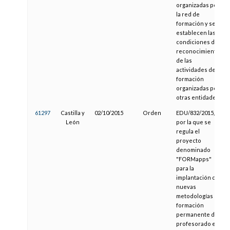
organizadas por
la red de
formación y se
establecen las
condiciones de
reconocimiento
de las
actividades de
formación
organizadas por
otras entidades
61297
Castilla y
02/10/2015
Orden
EDU/832/2015,
León
por la que se
regula el
proyecto
denominado
"FORMapps"
para la
implantación de
nuevas
metodologías de
formación
permanente del
profesorado en