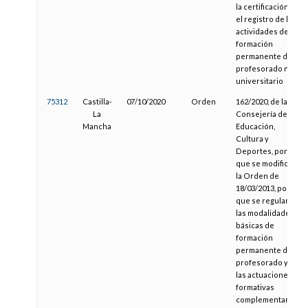
la certificación y
el registro de las
actividades de
formación
permanente del
profesorado no
universitario
75312
Castilla-
07/10/2020
Orden
162/2020, de la
La
Consejería de
Mancha
Educación,
Cultura y
Deportes, por la
que se modifica
la Orden de
18/03/2013, por la
que se regulan
las modalidades
básicas de
formación
permanente del
profesorado y
las actuaciones
formativas
complementarias