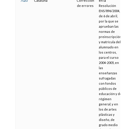
7020
Cataluña
Corrección
en la
2
de errores
Resolución
ENS/896/2004,
de 6 de abril,
por la que se
aprueban las
normas de
preinscripción
y matrícula del
alumnado en
los centros,
para el curso
2004-2005, en
las
enseñanzas
sufragadas
con fondos
públicos de
educación y de
régimen
general, y en
los de artes
plásticas y
diseño, de
grado medio