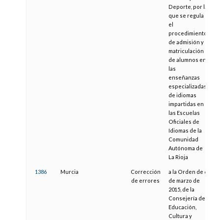
Deporte, por la
que se regula
el
procedimiento
de admisión y
matriculación
de alumnos en
las
enseñanzas
especializadas
de idiomas
impartidas en
las Escuelas
Oficiales de
Idiomas de la
Comunidad
Autónoma de
La Rioja
1386
Murcia
Corrección
a la Orden de 6
0
de errores
de marzo de
2015, de la
Consejería de
Educación,
Cultura y