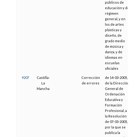
públicos de
educación y de
régimen
general, y en
los de artes
plásticas y
diseño, de
grado medio
de música y
danza, y de
idiomas en
escuelas
oficiales
9207
Castilla-
Corrección
de 14-03-2005,
2
La
de errores
de la Dirección
Mancha
General de
Ordenación
Educativa y
Formación
Profesional, a
la Resolución
de 07-03-2005,
por la que se
publica la