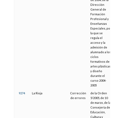
Dirección
General de
Formación
Profesional y
Enseñanzas
Especiales, por
la que se
regula el
acceso y la
admisión de
alumnado a los
ciclos
formativos de
artes plásticas
y diseño
durante el
curso 2004-
2005
9274
La Rioja
Corrección
de la Orden
2
de errores
5/2005, de 10
de marzo, de la
Consejería de
Educación,
Cultura y