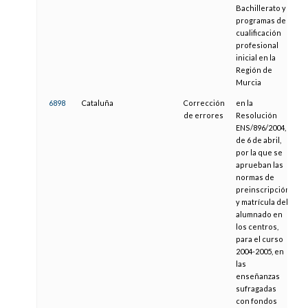
Bachillerato y
programas de
cualificación
profesional
inicial en la
Región de
Murcia
6898
Cataluña
Corrección
en la
0
de errores
Resolución
ENS/896/2004,
de 6 de abril,
por la que se
aprueban las
normas de
preinscripción
y matrícula del
alumnado en
los centros,
para el curso
2004-2005, en
las
enseñanzas
sufragadas
con fondos