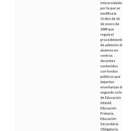
Universidades,
por la que se
modifica la
Orden de 16
de enero de
2009 que
regula el
procedimiento
de admisión de
alumnos en
centros
docentes
sostenidos
con fondos
públicos que
imparten
enseñanzas de
segundo ciclo
de Educación
Infantil,
Educación
Primaria,
Educación
Secundaria
Obligatoria,