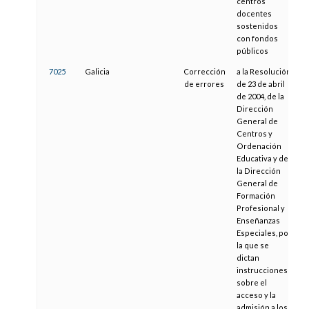
centros
docentes
sostenidos
con fondos
públicos
7025
Galicia
Corrección
a la Resolución
2
de errores
de 23 de abril
de 2004, de la
Dirección
General de
Centros y
Ordenación
Educativa y de
la Dirección
General de
Formación
Profesional y
Enseñanzas
Especiales, por
la que se
dictan
instrucciones
sobre el
acceso y la
admisión a los