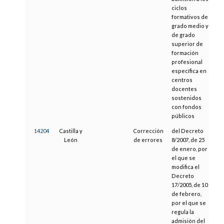
ciclos
formativos de
grado medio y
de grado
superior de
formación
profesional
específica en
centros
docentes
sostenidos
con fondos
públicos
14204
Castilla y
Corrección
del Decreto
0
León
de errores
8/2007, de 25
de enero, por
el que se
modifica el
Decreto
17/2005, de 10
de febrero,
por el que se
regula la
admisión del