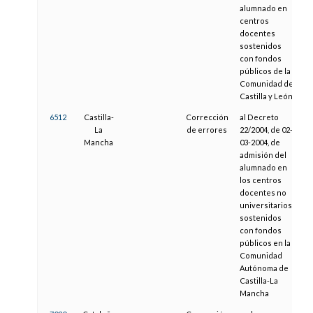
alumnado en
centros
docentes
sostenidos
con fondos
públicos de la
Comunidad de
Castilla y León
6512
Castilla-
Corrección
al Decreto
0
La
de errores
22/2004, de 02-
Mancha
03-2004, de
admisión del
alumnado en
los centros
docentes no
universitarios
sostenidos
con fondos
públicos en la
Comunidad
Autónoma de
Castilla-La
Mancha