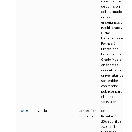
convocatoria
de admisión
del alumnado
en las
enseñanzas de
Bachillerato y
Ciclos
Formativos de
Formación
Profesional
Específica de
Grado Medio
en centros
docentes no
universitarios
sostenidos
con fondos
públicos para
el curso
2005/2006
6903
Galicia
Corrección
de la
1
de errores
Resolución de
23 de abril de
2004, de la
Dirección