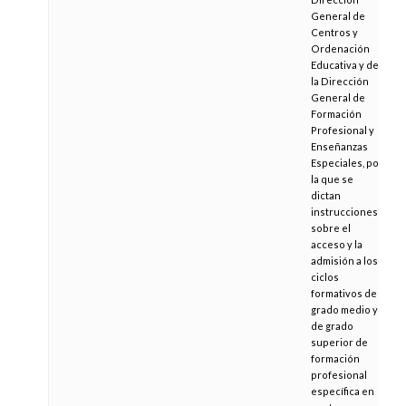
General de
Centros y
Ordenación
Educativa y de
la Dirección
General de
Formación
Profesional y
Enseñanzas
Especiales, por
la que se
dictan
instrucciones
sobre el
acceso y la
admisión a los
ciclos
formativos de
grado medio y
de grado
superior de
formación
profesional
específica en