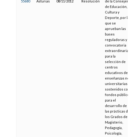
55680
Asturias
08/11/2012
Resolución
de la Consejería
de Educación,
Cultura y
Deporte, por la
que se
aprueban las
bases
reguladoras y la
convocatoria
extraordinaria
para la
selección de
centros
educativos de
enseñanzas no
universitarias
sostenidos con
fondos públicos
para el
desarrollo de
las prácticas de
los Grados de
Magisterio,
Pedagogía,
Psicología,