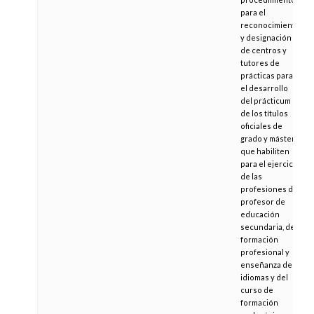
para el
reconocimiento
y designación
de centros y
tutores de
prácticas para
el desarrollo
del prácticum
de los títulos
oficiales de
grado y máster
que habiliten
para el ejercicio
de las
profesiones de
profesor de
educación
secundaria, de
formación
profesional y
enseñanza de
idiomas y del
curso de
formación