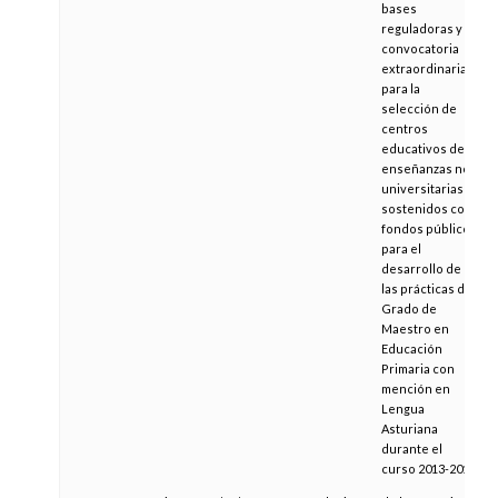
bases
reguladoras y la
convocatoria
extraordinaria
para la
selección de
centros
educativos de
enseñanzas no
universitarias
sostenidos con
fondos públicos
para el
desarrollo de
las prácticas de
Grado de
Maestro en
Educación
Primaria con
mención en
Lengua
Asturiana
durante el
curso 2013-2014