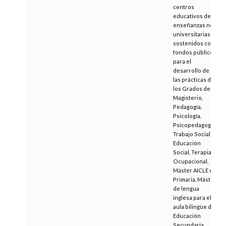
centros
educativos de
enseñanzas no
universitarias
sostenidos con
fondos públicos
para el
desarrollo de
las prácticas de
los Grados de
Magisterio,
Pedagogía,
Psicología,
Psicopedagogía,
Trabajo Social,
Educación
Social, Terapia
Ocupacional,
Máster AICLE en
Primaria, Máster
de lengua
inglesa para el
aula bilingüe de
Educación
Secundaria,