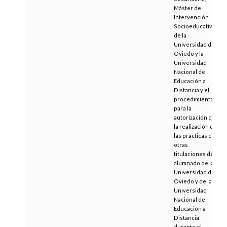
Máster de
Intervención
Socioeducativa
de la
Universidad de
Oviedo y la
Universidad
Nacional de
Educación a
Distancia y el
procedimiento
para la
autorización de
la realización de
las prácticas de
otras
titulaciones del
alumnado de la
Universidad de
Oviedo y de la
Universidad
Nacional de
Educación a
Distancia
durante el