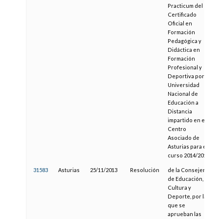
Practicum del
Certificado
Oficial en
Formación
Pedagógica y
Didáctica en
Formación
Profesional y
Deportiva por la
Universidad
Nacional de
Educación a
Distancia
impartido en el
Centro
Asociado de
Asturias para el
curso 2014/2015
31583
Asturias
25/11/2013
Resolución
de la Consejería
de Educación,
Cultura y
Deporte, por la
que se
aprueban las