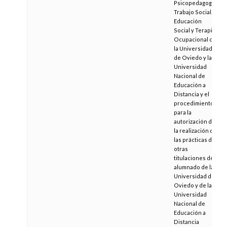
Psicopedagogía,
Trabajo Social,
Educación
Social y Terapia
Ocupacional de
la Universidad
de Oviedo y la
Universidad
Nacional de
Educación a
Distancia y el
procedimiento
para la
autorización de
la realización de
las prácticas de
otras
titulaciones del
alumnado de la
Universidad de
Oviedo y de la
Universidad
Nacional de
Educación a
Distancia