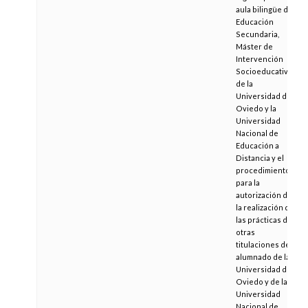
aula bilingüe de
Educación
Secundaria,
Máster de
Intervención
Socioeducativa
de la
Universidad de
Oviedo y la
Universidad
Nacional de
Educación a
Distancia y el
procedimiento
para la
autorización de
la realización de
las prácticas de
otras
titulaciones del
alumnado de la
Universidad de
Oviedo y de la
Universidad
Nacional de