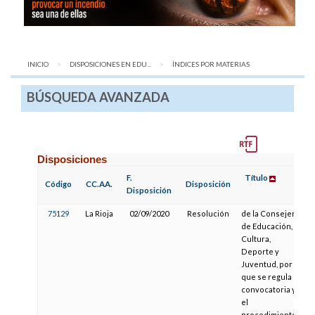
INICIO
DISPOSICIONES EN EDU...
AQUÍ:
ÍNDICES POR MATERIAS
BÚSQUEDA AVANZADA
Disposiciones
F.
Título
F
Código
CC.AA.
Disposición
Disposición
75129
La Rioja
02/09/2020
Resolución
de la Consejería
de Educación,
Cultura,
Deporte y
Juventud, por la
que se regula la
convocatoria y
el
procedimiento