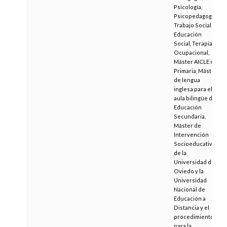
Psicología,
Psicopedagogía,
Trabajo Social,
Educación
Social, Terapia
Ocupacional,
Máster AICLE en
Primaria, Máster
de lengua
inglesa para el
aula bilingüe de
Educación
Secundaria,
Máster de
Intervención
Socioeducativa
de la
Universidad de
Oviedo y la
Universidad
Nacional de
Educación a
Distancia y el
procedimiento
para la