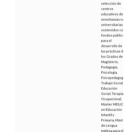
selección de
centros
educativos de
enseñanzas no
universitarias
sostenidos con
fondos públicos
para el
desarrollo de
las prácticas de
los Grados de
Magisterio,
Pedagogía,
Psicología,
Psicopedagogía,
Trabajo Social,
Educación
Social, Terapia
Ocupacional,
Máster MEILIC
en Educación
Infantil y
Primaria, Máster
de Lengua
Inglesa para el