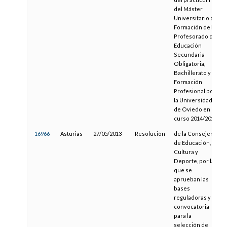
del Máster
Universitario de
Formación del
Profesorado de
Educación
Secundaria
Obligatoria,
Bachillerato y
Formación
Profesional por
la Universidad
de Oviedo en el
curso 2014/2015
16966
Asturias
27/05/2013
Resolución
de la Consejería
de Educación,
Cultura y
Deporte, por la
que se
aprueban las
bases
reguladoras y la
convocatoria
para la
selección de