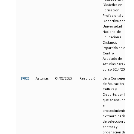
Didáctica en
Formación
Profesional y
Deportiva por la
Universidad
Nacional de
Educación a
Distancia
impartido en el
Centro
Asociado de
Asturias para el
curso 2014/2015
19826
Asturias
04/02/2015
Resolución
de la Consejería
de Educación,
Cultura y
Deporte, por la
que se aprueba
el
procedimiento
extraordinario
de selección de
centros y
ordenación del