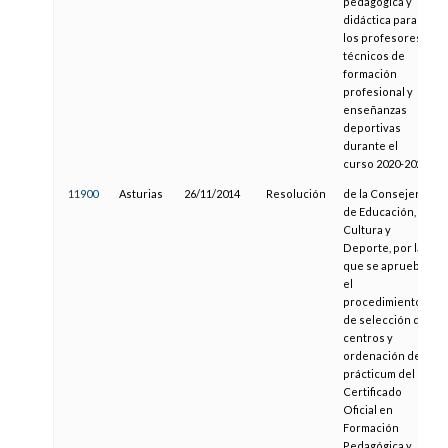
pedagógica y
didáctica para
los profesores
técnicos de
formación
profesional y
enseñanzas
deportivas
durante el
curso 2020-2021
11900
Asturias
26/11/2014
Resolución
de la Consejería
de Educación,
Cultura y
Deporte, por la
que se aprueba
el
procedimiento
de selección de
centros y
ordenación del
prácticum del
Certificado
Oficial en
Formación
Pedagógica y