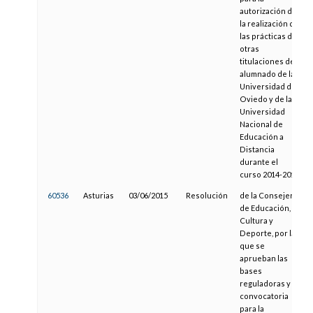
autorización de
la realización de
las prácticas de
otras
titulaciones del
alumnado de la
Universidad de
Oviedo y de la
Universidad
Nacional de
Educación a
Distancia
durante el
curso 2014-2015
60536
Asturias
03/06/2015
Resolución
de la Consejería
de Educación,
Cultura y
Deporte, por la
que se
aprueban las
bases
reguladoras y la
convocatoria
para la