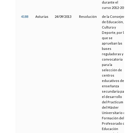
durante el
curso 2012-2013
4188
Asturias
24/09/2013
Resolución
de la Consejería
de Educación,
Cultura y
Deporte, por la
que se
aprueban las
bases
reguladoras y la
convocatoria
para la
selección de
centros
educativos de
enseñanza
secundaria para
el desarrollo
del Practicum
del Máster
Universitario de
Formación del
Profesorado de
Educación