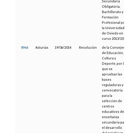
Secundaria
Obligatoria,
Bachillerato y
Formación
Profesional por
la Universidad
de Oviedo en el
curso 2013/2014
8966
Asturias
19/06/2014
Resolución
de la Consejería
de Educación,
Cultura y
Deporte, por la
que se
aprueban las
bases
reguladoras y la
convocatoria
para la
selección de
centros
educativos de
enseñanza
secundaria para
el desarrollo
del prácticum