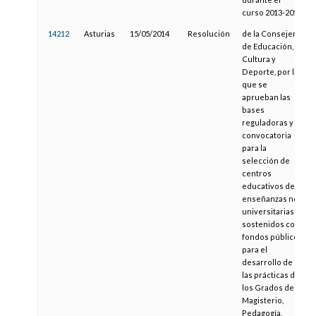
curso 2013-2014
14212
Asturias
15/05/2014
Resolución
de la Consejería
de Educación,
Cultura y
Deporte, por la
que se
aprueban las
bases
reguladoras y la
convocatoria
para la
selección de
centros
educativos de
enseñanzas no
universitarias
sostenidos con
fondos públicos
para el
desarrollo de
las prácticas de
los Grados de
Magisterio,
Pedagogía,