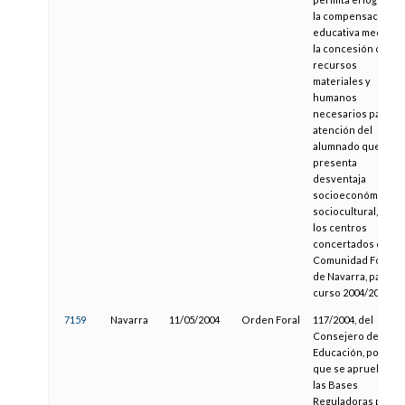
la compensación
educativa mediant
la concesión de los
recursos
materiales y
humanos
necesarios para la
atención del
alumnado que
presenta
desventaja
socioeconómica o
sociocultural, en
los centros
concertados de la
Comunidad Foral
de Navarra, para el
curso 2004/2005
7159
Navarra
11/05/2004
Orden Foral
117/2004, del
Consejero de
Educación, por la
que se aprueban
las Bases
Reguladoras para l