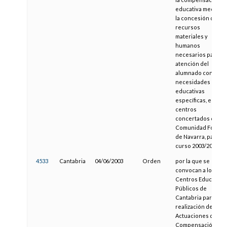
educativa mediant
la concesión de los
recursos
materiales y
humanos
necesarios para la
atención del
alumnado con
necesidades
educativas
específicas, en los
centros
concertados de la
Comunidad Foral
de Navarra, para el
curso 2003/2004
4533
Cantabria
04/06/2003
Orden
por la que se
convocan a los
Centros Educativo
Públicos de
Cantabria para la
realización de
Actuaciones de
Compensación