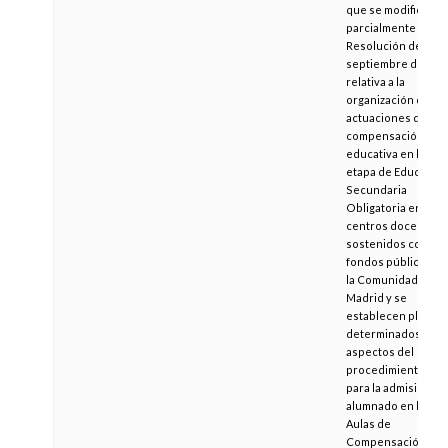
que se modifica
parcialmente la
Resolución de 4 de
septiembre de 200
relativa a la
organización de las
actuaciones de
compensación
educativa en la
etapa de Educació
Secundaria
Obligatoria en los
centros docentes
sostenidos con
fondos públicos de
la Comunidad de
Madrid y se
establecen plazos 
determinados
aspectos del
procedimiento
para la admisión de
alumnado en las
Aulas de
Compensación