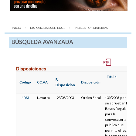
INICIO
DISPOSICIONES EN EDU...
AQUÍ:
ÍNDICES POR MATERIAS
BÚSQUEDA AVANZADA
Disposiciones
Título
F.
Código
CC.AA.
Disposición
Disposición
4063
Navarra
25/03/2003
Orden Foral
139/2003, por la qu
se aprueban las
Bases Reguladoras
para la
convocatoria
pública que
permita el logro de
la compensación