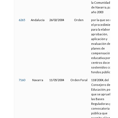
la Comunidad Foral
de Navarra, para el
año 2003
6265
Andalucía
26/02/2004
Orden
por la que se regul
el procedimiento
para la elaboración
aprobación,
aplicación y
evaluación de
planes de
compensación
educativa por los
centros docentes
sostenidos con
fondos públicos
7160
Navarra
11/05/2004
Orden Foral
118/2004, del
Consejero de
Educación, por la
que se aprueban
las Bases
Reguladoras para l
convocatoria
pública que
permita el logro de