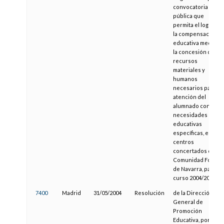
convocatoria
pública que
permita el logro de
la compensación
educativa mediant
la concesión de los
recursos
materiales y
humanos
necesarios para la
atención del
alumnado con
necesidades
educativas
específicas, en los
centros
concertados de la
Comunidad Foral
de Navarra, para el
curso 2004/2005
7400
Madrid
31/05/2004
Resolución
de la Dirección
General de
Promoción
Educativa, por la