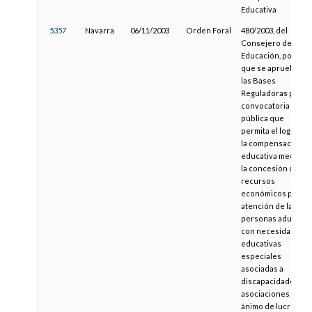
Educativa
5357
Navarra
06/11/2003
Orden Foral
480/2003, del
Consejero de
Educación, por la
que se aprueban
las Bases
Reguladoras para l
convocatoria
pública que
permita el logro de
la compensación
educativa mediant
la concesión de los
recursos
económicos para la
atención de las
personas adultas
con necesidades
educativas
especiales
asociadas a
discapacidades, en
asociaciones sin
ánimo de lucro de