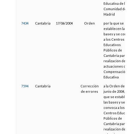
Educativa de la
Comunidad de
Madrid
7434
Cantabria
17/06/2004
Orden
por la que se
establecen las
bases y se convoca
a los Centros
Educativos
Públicos de
Cantabria para la
realización de
actuaciones de
Compensación
Educativa
7594
Cantabria
Corrección
a la Orden de 17 de
de errores
junio de 2004, por l
que se establecen
las bases y se
convoca a los
Centros Educativo
Públicos de
Cantabria para la
realización de