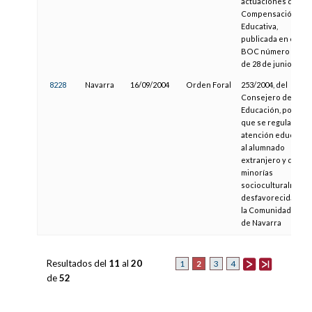
actuaciones de
Compensación
Educativa,
publicada en el
BOC número 125,
de 28 de junio
8228
Navarra
16/09/2004
Orden Foral
253/2004, del
Consejero de
Educación, por la
que se regula la
atención educativa
al alumnado
extranjero y de
minorías
socioculturalment
desfavorecidas en
la Comunidad Foral
de Navarra
Resultados del
11
al
20
2
1
3
4
de
52