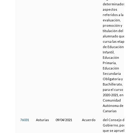
determinados
aspectos
referidos a la
evaluación,
promoción y
titulación del
alumnado que
cursa las etapas
de Educación
Infantil,
Educación
Primaria,
Educación
Secundaria
Obligatoria y
Bachillerato,
para el curso
2020-2021, en la
Comunidad
Autónoma de
Canarias
76031
Asturias
09/04/2021
Acuerdo
del Consejo de
Gobierno, por el
que se aprueba