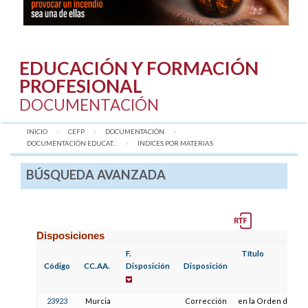
EDUCACIÓN Y FORMACIÓN
PROFESIONAL
DOCUMENTACIÓN
INICIO
CEFP
DOCUMENTACIÓN
DOCUMENTACIÓN EDUCAT...
AQUÍ:
ÍNDICES POR MATERIAS
BÚSQUEDA AVANZADA
Disposiciones
F.
Título
Código
CC.AA.
Disposición
Disposición
23923
Murcia
Corrección
en la Orden de