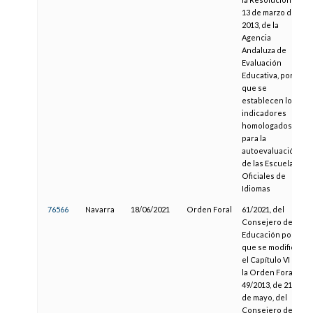
13 de marzo de
2013, de la
Agencia
Andaluza de
Evaluación
Educativa, por la
que se
establecen los
indicadores
homologados
para la
autoevaluación
de las Escuelas
Oficiales de
Idiomas
76566
Navarra
18/06/2021
Orden Foral
61/2021, del
Consejero de
Educación por la
que se modifica
el Capítulo VI de
la Orden Foral
49/2013, de 21
de mayo, del
Consejero de