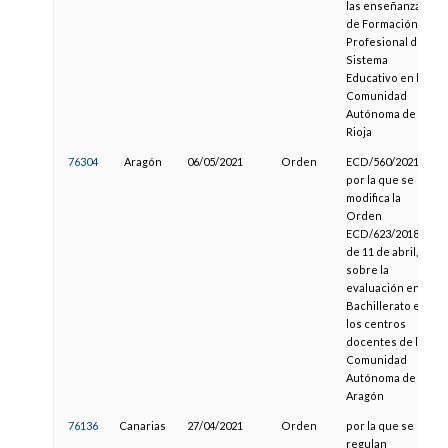
las enseñanzas
de Formación
Profesional del
Sistema
Educativo en la
Comunidad
Autónoma de La
Rioja
76304
Aragón
06/05/2021
Orden
ECD/560/2021,
por la que se
modifica la
Orden
ECD/623/2018,
de 11 de abril,
sobre la
evaluación en
Bachillerato en
los centros
docentes de la
Comunidad
Autónoma de
Aragón
76136
Canarias
27/04/2021
Orden
por la que se
regulan