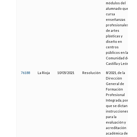
módulos del
alumnado que
cursa
enseñanzas
profesionales
de artes
plásticas y
diseño en
centros
públicos en la
Comunidad de
Castilla y León
76188
La Rioja
10/05/2021
Resolución
8/2021, de la
Dirección
General de
Formación
Profesional
Integrada, por la
que se dictan
instrucciones
para la
evaluación y
acreditación
académica de