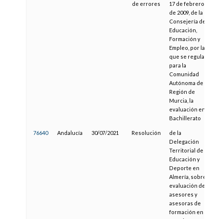
de errores
17 de febrero
de 2009, de la
Consejería de
Educación,
Formación y
Empleo, por la
que se regula,
para la
Comunidad
Autónoma de la
Región de
Murcia, la
evaluación en
Bachillerato
76640
Andalucía
30/07/2021
Resolución
de la
Delegación
Territorial de
Educación y
Deporte en
Almería, sobre
evaluación de
asesores y
asesoras de
formación en