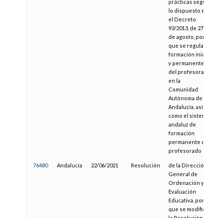
prácticas según
lo dispuesto en
el Decreto
93/2013, de 27
de agosto, por el
que se regula la
formación inicial
y permanente
del profesorado
en la
Comunidad
Autónoma de
Andalucía, así
como el sistema
andaluz de
formación
permanente del
profesorado
76480
Andalucía
22/06/2021
Resolución
de la Dirección
General de
Ordenación y
Evaluación
Educativa, por la
que se modifica
la Resolución de