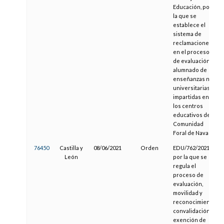
Educación, por
la que se
establece el
sistema de
reclamaciones
en el proceso
de evaluación al
alumnado de
enseñanzas no
universitarias
impartidas en
los centros
educativos de la
Comunidad
Foral de Navarra
76450
Castilla y
08/06/2021
Orden
EDU/762/2021,
León
por la que se
regula el
proceso de
evaluación,
movilidad y
reconocimiento,
convalidación y
exención de