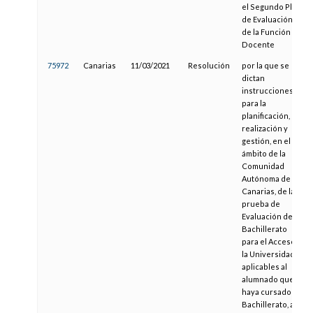
el Segundo Plan
de Evaluación
de la Función
Docente
75972
Canarias
11/03/2021
Resolución
por la que se
dictan
instrucciones
para la
planificación,
realización y
gestión, en el
ámbito de la
Comunidad
Autónoma de
Canarias, de la
prueba de
Evaluación de
Bachillerato
para el Acceso a
la Universidad,
aplicables al
alumnado que
haya cursado el
Bachillerato, así