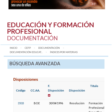
EDUCACIÓN Y FORMACIÓN
PROFESIONAL
DOCUMENTACIÓN
INICIO
CEFP
DOCUMENTACIÓN
DOCUMENTACIÓN EDUCAT...
AQUÍ:
ÍNDICES POR MATERIAS
BÚSQUEDA AVANZADA
Disposiciones
F.
Título
Código
CC.AA.
Disposición
Disposición
3503
BOE
30/04/1996
Resolución
Formación
Profesional