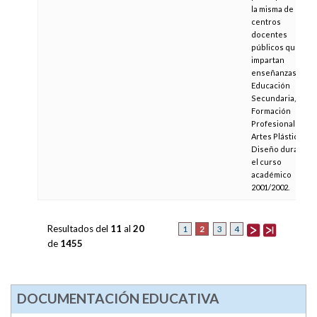
la misma de los
centros
docentes
públicos que
impartan
enseñanzas de
Educación
Secundaria,
Formación
Profesional y
Artes Plásticas y
Diseño durante
el curso
académico
2001/2002.
Resultados del
11
al
20
2
1
3
4
de
1455
DOCUMENTACIÓN EDUCATIVA