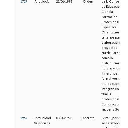
1727
Andalucía
21/01/1998
Orden
de la Consejería
de Educación y
Ciencia.
Formación
Profesional
Específica.
Orientaciones y
criterios para la
elaboración de
proyectos
curriculares, así
como la
distribución
horaria y los
itinerarios
formativos de los
títulos que se
integran en la
familia
profesional de
Comunicación,
Imagen y Sonido
1957
Comunidad
03/02/1998
Decreto
8/1998, por el que
Valenciana
se establece la