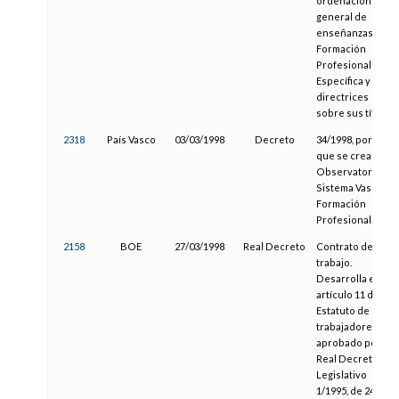
ordenación
general de
enseñanzas de
Formación
Profesional
Específica y las
directrices
sobre sus títulos.
2318
País Vasco
03/03/1998
Decreto
34/1998, por el
que se crea el
Observatorio del
Sistema Vasco de
Formación
Profesional.
2158
BOE
27/03/1998
Real Decreto
Contrato de
trabajo.
Desarrolla el
artículo 11 del
Estatuto de los
trabajadores,
aprobado por el
Real Decreto
Legislativo
1/1995, de 24