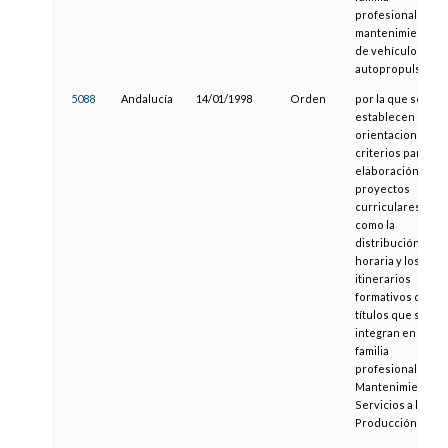
profesional de
mantenimiento
de vehículos
autopropulsados
5088
Andalucía
14/01/1998
Orden
por la que se
establecen
orientaciones y
criterios para la
elaboración de
proyectos
curriculares, así
como la
distribución
horaria y los
itinerarios
formativos de
títulos que se
integran en la
familia
profesional de
Mantenimiento y
Servicios a la
Producción