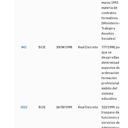
marzo 1995, en
materia de
contratos
formativos.
(Ministerio de
Trabajo y
Asuntos
Sociales)
842
BOE
30/04/1998
Real Decreto
777/1998, por el
que se
desarrollan
determinados
aspectos de la
ordenación de la
formación
profesional en el
ámbito del
sistema
educativo.
3022
BOE
26/03/1999
Real Decreto
522/1999, sobre
traspaso de
funciones y
servicios de la
Administración