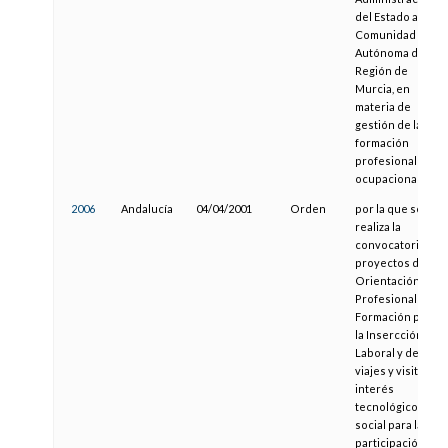
del Estado a la
Comunidad
Autónoma de la
Región de
Murcia, en
materia de
gestión de la
formación
profesional
ocupacional.
2006
Andalucía
04/04/2001
Orden
por la que se
realiza la
convocatoria de
proyectos de
Orientación
Profesional y de
Formación para
la Insercción
Laboral y de
viajes y visitas de
interés
tecnológico y
social para la
participación en