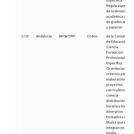
Específica.
Regula aspectos
de ordenación
académica de la
de grados medio
y superior
1728
Andalucía
24/06/1997
Orden
de la Consjería
de Educación y
Ciencia.
Formación
Profesional
Específica.
Orientaciones y
criterios para la
elaboración de
proyectos
curriculares, así
como la
distribución
horaria y los
itinerarios
formativos de los
títulos que se
integran en la
familia