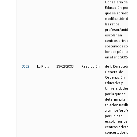
Consejería de
Educación, por la
que se aprueba la
modificación de
las ratios
profesor/unidad
escolar en
centros privados
sostenidos con
fondos públicos
en el año 2005
3582
La Rioja
13/02/2003
Resolución
de la Dirección
General de
Ordenación
Educativa y
Universidades,
por la que se
determina la
relación media
alumnos/profesor
por unidad
escolar en los
centros privados
concertados de la