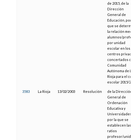
de 2015, de la
Dirección
General de
Educación, por la
que se determina
la relación media
alumnos/profesor
por unidad
escolar en los
centros privados
concertados de la
Comunidad
Autónoma de La
Rioja para el curso
escolar 2015/2016
3583
La Rioja
13/02/2003
Resolución
de la Dirección
General de
Ordenación
Educativa y
Universidades,
por la que se
establecen las
ratios
profesor/unidad