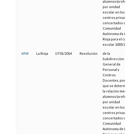
alumnos/profesor
por unidad
escolar en los
centros privados
concertados de la
Comunidad
Autónoma de La
Rioja para el curso
escolar 2005/2006
6954
La Rioja
17/01/2014
Resolución
de la
Subdirección
General de
Personal y
Centros
Docentes, por la
que se determina
la relación media
alumnos/profesor
por unidad
escolar en los
centros privados
concertados de la
Comunidad
Autónoma de La