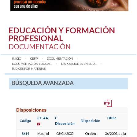
EDUCACIÓN Y FORMACIÓN
PROFESIONAL
DOCUMENTACIÓN
INICIO
CEFP
DOCUMENTACIÓN
DOCUMENTACIÓN EDUCAT...
DISPOSICIONES EN EDU...
AQUÍ:
ÍNDICES POR MATERIAS
BÚSQUEDA AVANZADA
Disposiciones
CC.AA.
F.
Título
Código
Disposición
Disposición
8614
Madrid
03/01/2005
Orden
36/2005, de la