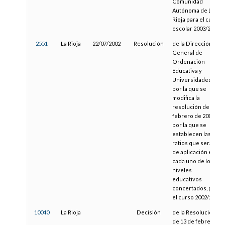
Comunidad
Autónoma de La
Rioja para el curso
escolar 2003/2004
2551
La Rioja
22/07/2002
Resolución
de la Dirección
General de
Ordenación
Educativa y
Universidades,
por la que se
modifica la
resolución de 14
febrero de 2002,
por la que se
establecen las
ratios que serán
de aplicación en
cada uno de los
niveles
educativos
concertados, para
el curso 2002/2003
10040
La Rioja
Decisión
de la Resolución
de 13 de febrero