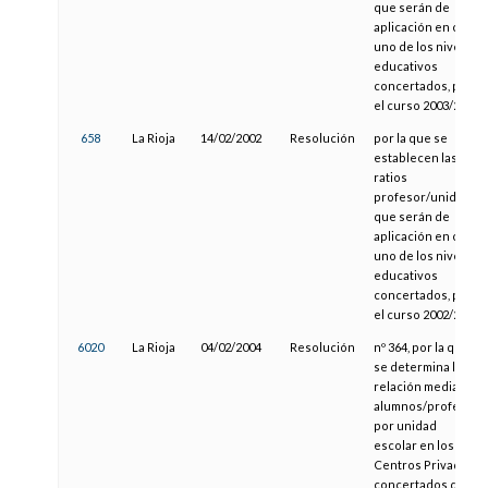
que serán de
aplicación en cada
uno de los niveles
educativos
concertados, para
el curso 2003/2004
658
La Rioja
14/02/2002
Resolución
por la que se
establecen las
ratios
profesor/unidad
que serán de
aplicación en cada
uno de los niveles
educativos
concertados, para
el curso 2002/2003
6020
La Rioja
04/02/2004
Resolución
nº 364, por la que
se determina la
relación media
alumnos/profesor
por unidad
escolar en los
Centros Privados
concertados de la