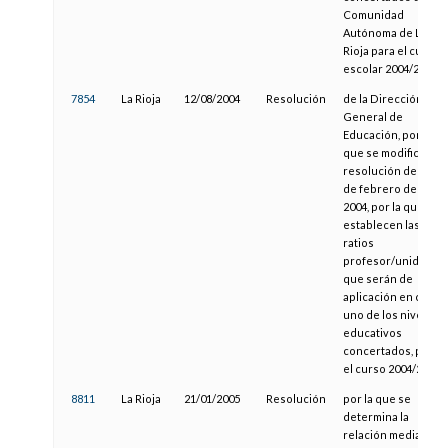
Comunidad
Autónoma de La
Rioja para el curso
escolar 2004/2005
7854
La Rioja
12/08/2004
Resolución
de la Dirección
General de
Educación, por la
que se modifica la
resolución de 23
de febrero de
2004, por la que se
establecen las
ratios
profesor/unidad
que serán de
aplicación en cada
uno de los niveles
educativos
concertados, para
el curso 2004/2005
8811
La Rioja
21/01/2005
Resolución
por la que se
determina la
relación media