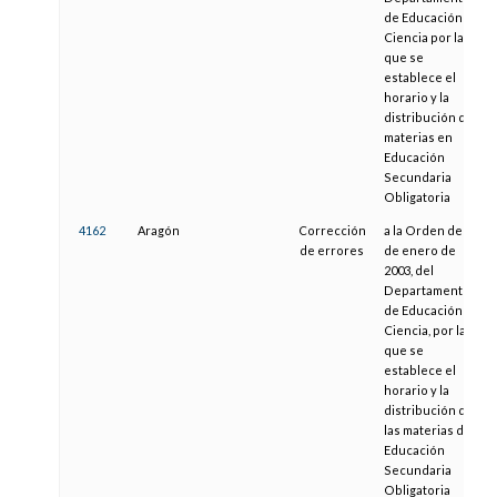
de Educación y
Ciencia por la
que se
establece el
horario y la
distribución de
materias en
Educación
Secundaria
Obligatoria
4162
Aragón
Corrección
a la Orden de 28
de errores
de enero de
2003, del
Departamento
de Educación y
Ciencia, por la
que se
establece el
horario y la
distribución de
las materias de
Educación
Secundaria
Obligatoria