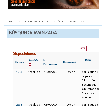
INICIO
DISPOSICIONES EN EDU...
AQUÍ:
ÍNDICES POR MATERIAS
BÚSQUEDA AVANZADA
Disposiciones
CC.AA.
F.
Título
Código
Disposición
Disposición
16138
Andalucía
10/08/2007
Orden
por la que se
regula la
Educación
Secundaria
Obligatoria para
Personas
Adultas
22984
Andalucía
08/01/2009
Orden
por la que se