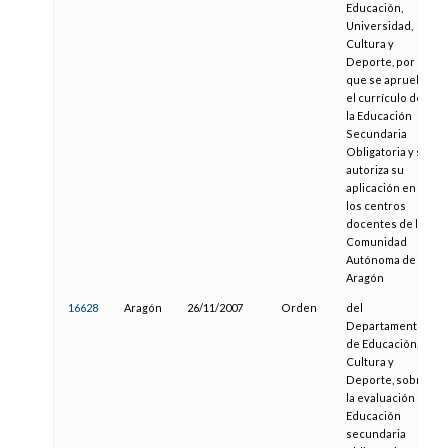
Educación,
Universidad,
Cultura y
Deporte, por la
que se aprueba
el currículo de
la Educación
Secundaria
Obligatoria y se
autoriza su
aplicación en
los centros
docentes de la
Comunidad
Autónoma de
Aragón
16628
Aragón
26/11/2007
Orden
del
Departamento
de Educación,
Cultura y
Deporte, sobre
la evaluación en
Educación
secundaria