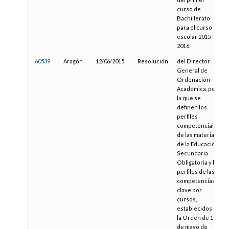
curso de
Bachillerato
para el curso
escolar 2015-
2016
60539
Aragón
12/06/2015
Resolución
del Director
General de
Ordenación
Académica, por
la que se
definen los
perfiles
competenciales
de las materias
de la Educación
Secundaria
Obligatoria y los
perfiles de las
competencias
clave por
cursos,
establecidos en
la Orden de 15
de mayo de