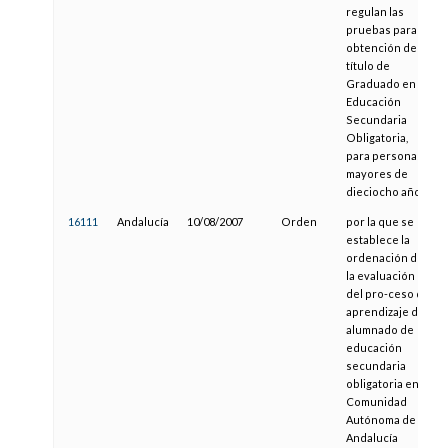
regulan las
pruebas para la
obtención del
título de
Graduado en
Educación
Secundaria
Obligatoria,
para personas
mayores de
dieciocho años
16111
Andalucía
10/08/2007
Orden
por la que se
establece la
ordenación de
la evaluación
del pro-ceso de
aprendizaje del
alumnado de
educación
secundaria
obligatoria en la
Comunidad
Autónoma de
Andalucía