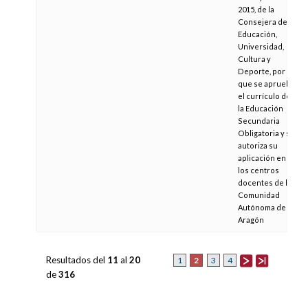
2015, de la
Consejera de
Educación,
Universidad,
Cultura y
Deporte, por la
que se aprueba
el currículo de
la Educación
Secundaria
Obligatoria y se
autoriza su
aplicación en
los centros
docentes de la
Comunidad
Autónoma de
Aragón
Resultados del
11
al
20
2
1
3
4
de
316