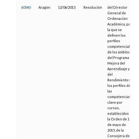
60540
Aragón
12/06/2015
Resolución
del Director
General de
Ordenación
Académica, por
la que se
definen los
perfiles
competenciales
de los ámbitos
del Programa de
Mejora del
Aprendizaje y
del
Rendimiento y
los perfiles de
las
competencias
clave por
cursos,
establecidos en
la Orden de 15
de mayo de
2015, de la
Consejera de