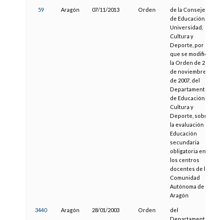
59
Aragón
07/11/2013
Orden
de la Consejera
de Educación,
Universidad,
Cultura y
Deporte, por la
que se modifica
la Orden de 26
de noviembre
de 2007, del
Departamento
de Educación,
Cultura y
Deporte, sobre
la evaluación en
Educación
secundaria
obligatoria en
los centros
docentes de la
Comunidad
Autónoma de
Aragón
3440
Aragón
28/01/2003
Orden
del
Departamento