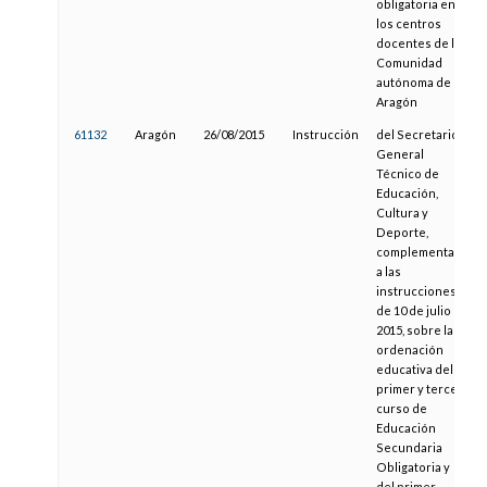
obligatoria en
los centros
docentes de la
Comunidad
autónoma de
Aragón
61132
Aragón
26/08/2015
Instrucción
del Secretario
General
Técnico de
Educación,
Cultura y
Deporte,
complementaria
a las
instrucciones
de 10 de julio de
2015, sobre la
ordenación
educativa del
primer y tercer
curso de
Educación
Secundaria
Obligatoria y
del primer