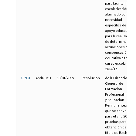
para facilitar la
escolarización del
alumnado con
necesidad
específica de
apoyo educativo y
para la realización
de determinadas
actuaciones de
compensación
educativa para el
curso escolar
2014/15
13503
Andalucía
13/01/2015
Resolución
de la Dirección
General de
Formación
Profesional Inicial
y Educación
Permanente, por la
que se convocan
para el año 2015 las
pruebas para la
obtención del
título de Bachiller