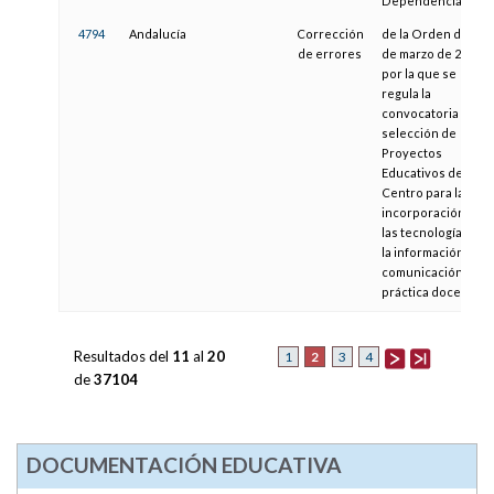
Dependencia
4794
Andalucía
Corrección
de la Orden de 27
de errores
de marzo de 2003,
por la que se
regula la
convocatoria de
selección de
Proyectos
Educativos de
Centro para la
incorporación de
las tecnologías de
la información y la
comunicación a la
práctica docente
Resultados del
11
al
20
2
1
3
4
de
37104
DOCUMENTACIÓN EDUCATIVA