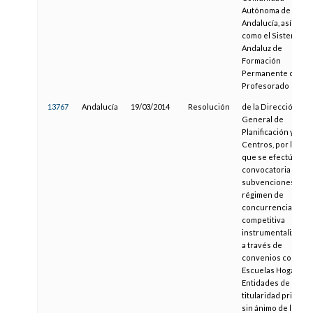
Autónoma de
Andalucía, así
como el Sistema
Andaluz de
Formación
Permanente del
Profesorado
13767
Andalucía
19/03/2014
Resolución
de la Dirección
General de
Planificación y
Centros, por las
que se efectúa la
convocatoria de
subvenciones en
régimen de
concurrencia
competitiva
instrumentalizadas
a través de
convenios con
Escuelas Hogar y
Entidades de
titularidad privada
sin ánimo de lucro,