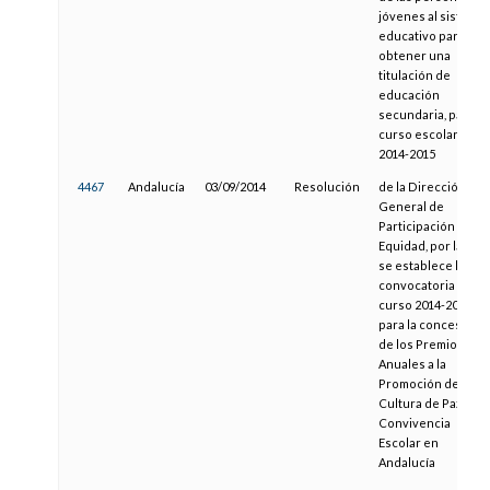
jóvenes al sistema
educativo para
obtener una
titulación de
educación
secundaria, para el
curso escolar
2014-2015
4467
Andalucía
03/09/2014
Resolución
de la Dirección
General de
Participación y
Equidad, por la que
se establece la
convocatoria del
curso 2014-2015
para la concesión
de los Premios
Anuales a la
Promoción de la
Cultura de Paz y la
Convivencia
Escolar en
Andalucía