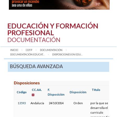
EDUCACIÓN Y FORMACIÓN
PROFESIONAL
DOCUMENTACIÓN
INICIO
CEFP
DOCUMENTACIÓN
DOCUMENTACIÓN EDUCAT...
AQUÍ:
DISPOSICIONES EN EDU...
BÚSQUEDA AVANZADA
Disposiciones
CC.AA.
F.
Título
Código
Disposición
Disposición
13593
Andalucía
24/10/2014
Orden
por la que se
desarrolla el
currículo