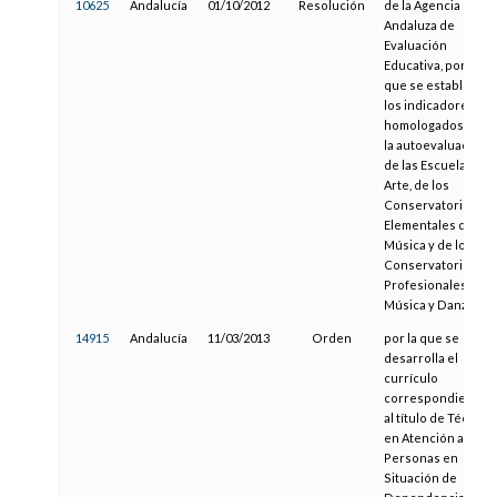
10625
Andalucía
01/10/2012
Resolución
de la Agencia
Andaluza de
Evaluación
Educativa, por la
que se establecen
los indicadores
homologados para
la autoevaluación
de las Escuelas de
Arte, de los
Conservatorios
Elementales de
Música y de los
Conservatorios
Profesionales de
Música y Danza
14915
Andalucía
11/03/2013
Orden
por la que se
desarrolla el
currículo
correspondiente
al título de Técnico
en Atención a
Personas en
Situación de