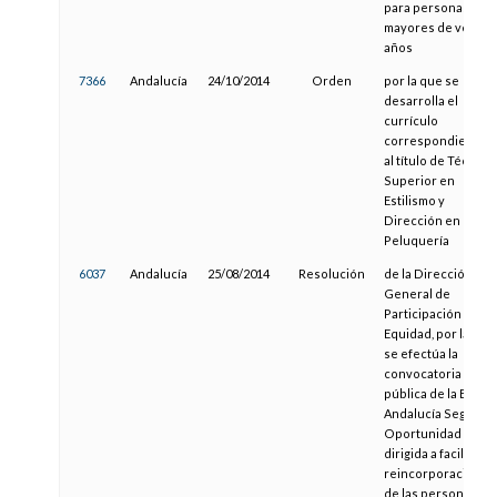
para personas
mayores de veinte
años
7366
Andalucía
24/10/2014
Orden
por la que se
desarrolla el
currículo
correspondiente
al título de Técnico
Superior en
Estilismo y
Dirección en
Peluquería
6037
Andalucía
25/08/2014
Resolución
de la Dirección
General de
Participación y
Equidad, por la que
se efectúa la
convocatoria
pública de la Beca
Andalucía Segunda
Oportunidad
dirigida a facilitar la
reincorporación
de las personas