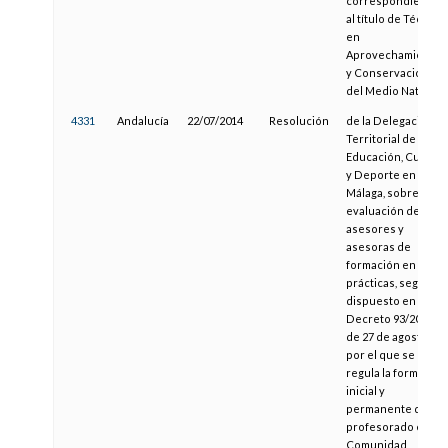
correspondiente
al título de Técnico
en
Aprovechamiento
y Conservación
del Medio Natural
4331
Andalucía
22/07/2014
Resolución
de la Delegación
Territorial de
Educación, Cultura
y Deporte en
Málaga, sobre
evaluación de
asesores y
asesoras de
formación en
prácticas, según lo
dispuesto en el
Decreto 93/2013,
de 27 de agosto,
por el que se
regula la formación
inicial y
permanente del
profesorado en la
Comunidad