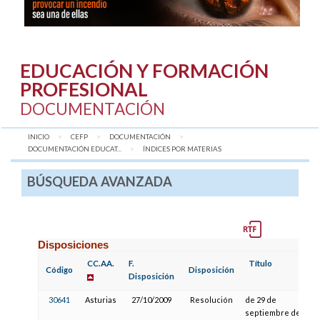
EDUCACIÓN Y FORMACIÓN
PROFESIONAL
DOCUMENTACIÓN
INICIO
CEFP
DOCUMENTACIÓN
DOCUMENTACIÓN EDUCAT...
AQUÍ:
ÍNDICES POR MATERIAS
BÚSQUEDA AVANZADA
Disposiciones
CC.AA.
F.
Título
Código
Disposición
Disposición
30641
Asturias
27/10/2009
Resolución
de 29 de
septiembre de