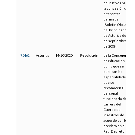
educativos para
la concesión de
diferentes
permisos
(Boletín Oficial
del Principado
de Asturias de 10
de septiembre
de 2009).
75461
Asturias
14/10/2020
Resolución
de la Consejería
de Educación,
por la que se
publican las
especialidades
que se
reconocen al
personal
funcionario de
carrera del
Cuerpo de
Maestros, de
acuerdo con lo
previsto en el
Real Decreto