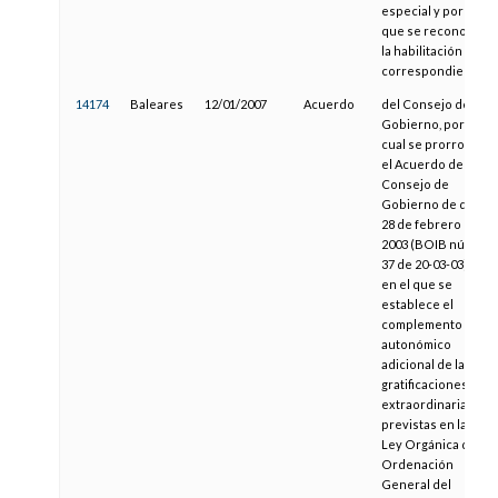
especial y por la
que se reconoce
la habilitación
correspondiente
14174
Baleares
12/01/2007
Acuerdo
del Consejo de
Gobierno, por el
cual se prorroga
el Acuerdo del
Consejo de
Gobierno de día
28 de febrero de
2003 (BOIB núm.
37 de 20-03-03),
en el que se
establece el
complemento
autonómico
adicional de las
gratificaciones
extraordinarias
previstas en la
Ley Orgánica de
Ordenación
General del