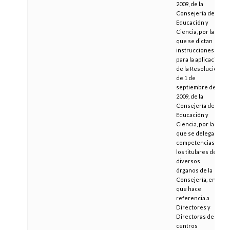
2009, de la
Consejería de
Educación y
Ciencia, por la
que se dictan
instrucciones
para la aplicación
de la Resolución
de 1 de
septiembre de
2009, de la
Consejería de
Educación y
Ciencia, por la
que se delegan
competencias en
los titulares de
diversos
órganos de la
Consejería, en lo
que hace
referencia a
Directores y
Directoras de
centros