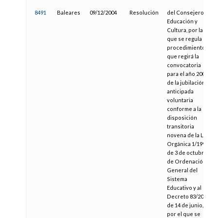
8491
Baleares
09/12/2004
Resolución
del Consejero de
Educación y
Cultura, por la
que se regula el
procedimiento
que regirá la
convocatoria
para el año 2005
de la jubilación
anticipada
voluntaria
conforme a la
disposición
transitoria
novena de la Ley
Orgánica 1/1990,
de 3 de octubre,
de Ordenación
General del
Sistema
Educativo y al
Decreto 83/2002,
de 14 de junio,
por el que se