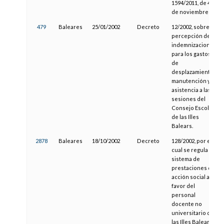
1594/2011, de 4
de noviembre
479
Baleares
25/01/2002
Decreto
12/2002, sobre
percepción de
indemnizaciones
para los gastos
de
desplazamiento,
manutención y
asistencia a las
sesiones del
Consejo Escolar
de las Illes
Balears.
2878
Baleares
18/10/2002
Decreto
128/2002, por el
cual se regula el
sistema de
prestaciones de
acción social a
favor del
personal
docente no
universitario de
las Illes Balears