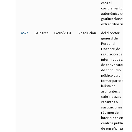
crea el
complemento
autonómico de
gratificaciones
extraordinarias
4527
Baleares
06/06/2003
Resolución
del director
general de
Personal
Docente, de
regulación de las
interinidades, y
de convocatoria
de concurso
público para
formar parte de
la lista de
aspirantes a
cubrir plazas
vacantes o
sustituciones en
régimen de
interinidad en
centros públicos
de enseñanzas