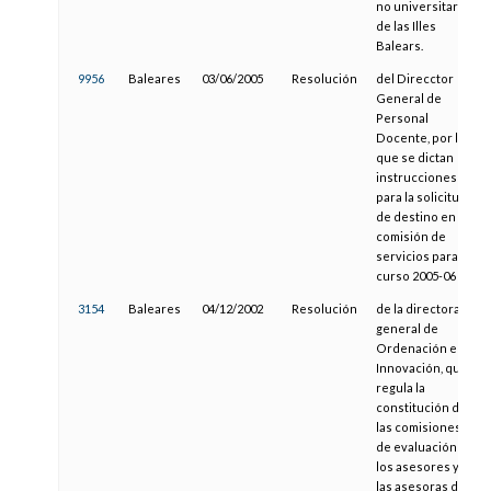
no universitarias
de las Illes
Balears.
9956
Baleares
03/06/2005
Resolución
del Direcctor
General de
Personal
Docente, por la
que se dictan
instrucciones
para la solicitud
de destino en
comisión de
servicios para el
curso 2005-06
3154
Baleares
04/12/2002
Resolución
de la directora
general de
Ordenación e
Innovación, que
regula la
constitución de
las comisiones
de evaluación de
los asesores y
las asesoras de