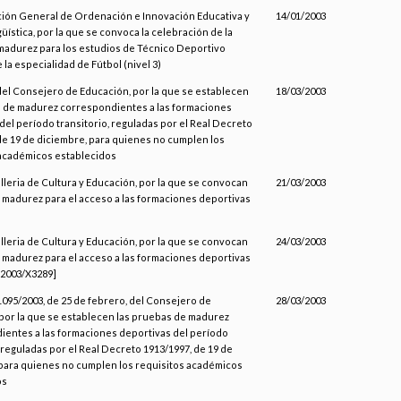
ción General de Ordenación e Innovación Educativa y
14/01/2003
güística, por la que se convoca la celebración de la
madurez para los estudios de Técnico Deportivo
 la especialidad de Fútbol (nivel 3)
del Consejero de Educación, por la que se establecen
18/03/2003
s de madurez correspondientes a las formaciones
del período transitorio, reguladas por el Real Decreto
de 19 de diciembre, para quienes no cumplen los
 académicos establecidos
lleria de Cultura y Educación, por la que se convocan
21/03/2003
madurez para el acceso a las formaciones deportivas
lleria de Cultura y Educación, por la que se convocan
24/03/2003
madurez para el acceso a las formaciones deportivas
. [2003/X3289]
1095/2003, de 25 de febrero, del Consejero de
28/03/2003
por la que se establecen las pruebas de madurez
entes a las formaciones deportivas del período
, reguladas por el Real Decreto 1913/1997, de 19 de
para quienes no cumplen los requisitos académicos
os