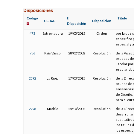
Disposiciones
Código
F.
Título
CC.AA.
Disposición
Disposición
473
Extremadura
19/05/2015
Orden
por la que 
específico 
especial y 
786
País Vasco
28/02/2002
Resolución
de la Vicec
pruebas de 
Escolar par
escolaridad
2592
La Rioja
17/03/2015
Resolución
de la Direc
prueba de m
enseñanzas 
de Diseño, 
para el cur
2998
Madrid
25/10/2002
Resolución
de la Direc
desarrollan
sustitutiva
los títulos
las especia