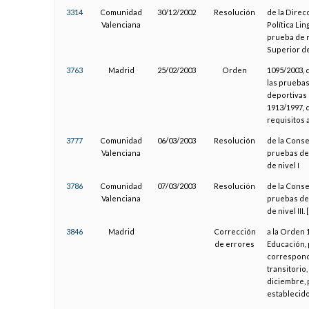
3314
Comunidad
30/12/2002
Resolución
de la Direc
Valenciana
Política Lin
prueba de 
Superior de
3763
Madrid
25/02/2003
Orden
1095/2003, 
las prueba
deportivas 
1913/1997, 
requisitos
3777
Comunidad
06/03/2003
Resolución
de la Conse
Valenciana
pruebas de 
de nivel I
3786
Comunidad
07/03/2003
Resolución
de la Conse
Valenciana
pruebas de 
de nivel III
3846
Madrid
Corrección
a la Orden 
de errores
Educación, 
correspondi
transitorio
diciembre, 
establecid