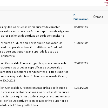
F.
Órgano
Publicación
se regulan las pruebas de madurez y de carácter
05/06/2015
para el acceso a las enseñanzas deportivas de régimen
a las formaciones deportivas en periodo transitorio
onsejera de Educación, por la que se convocan las
13/03/2002
madurez para la obtención del título de Graduado
a las personas que hayan superado la edad de
 obligatoria.
ción General de Educación, por la que se convocan la
25/03/2015
adurez y las pruebas específicas de acceso a las
artísticas superiores conducentes al Título Superior
que será equivalente al título universitario de Grado,
so 2015-2016
ción General de Ordenación Académica, por la que se
12/11/2002
 diversos aspectos relativos a las pruebas de madurez
s de ciertos requisitos académicos, correspondientes a
 de Técnico Deportivo y Técnico Deportivo Superior de
lidades de Fútbol y Fútbol Sala