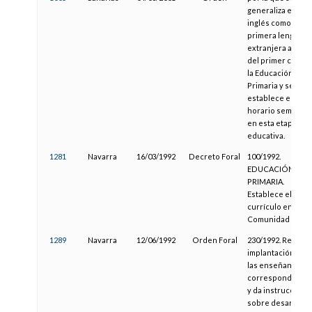
generaliza el
inglés como
primera lengua
extranjera a parti
del primer ciclo d
la Educación
Primaria y se
establece el
horario semanal
en esta etapa
educativa.
1281
Navarra
16/03/1992
Decreto Foral
100/1992.
EDUCACIÓN
PRIMARIA.
Establece el
currículo en la
Comunidad Foral.
1289
Navarra
12/06/1992
Orden Foral
230/1992. Regula l
implantación de
las enseñanzas
correspondiente
y da instruccione
sobre desarrollo