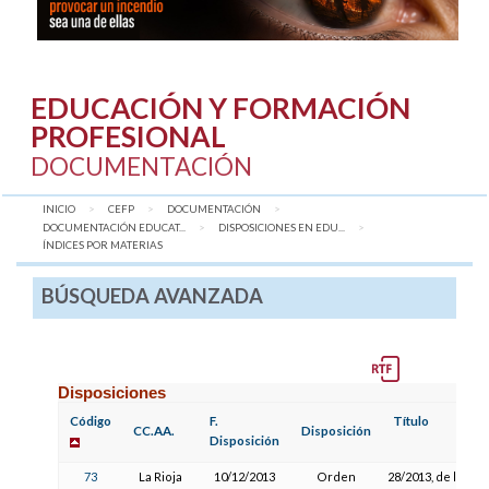
EDUCACIÓN Y FORMACIÓN
PROFESIONAL
DOCUMENTACIÓN
INICIO
CEFP
DOCUMENTACIÓN
DOCUMENTACIÓN EDUCAT...
DISPOSICIONES EN EDU...
AQUÍ:
ÍNDICES POR MATERIAS
BÚSQUEDA AVANZADA
Disposiciones
Código
F.
Título
CC.AA.
Disposición
Disposición
73
La Rioja
10/12/2013
Orden
28/2013, de la