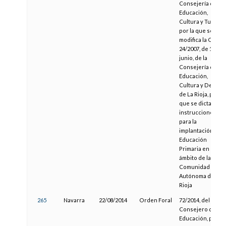
Consejería de
Educación,
Cultura y Turismo
por la que se
modifica la Orden
24/2007, de 19 de
junio, de la
Consejería de
Educación,
Cultura y Deport
de La Rioja, por la
que se dictan
instrucciones
para la
implantación de l
Educación
Primaria en el
ámbito de la
Comunidad
Autónoma de la
Rioja
265
Navarra
22/08/2014
Orden Foral
72/2014, del
Consejero de
Educación, por la