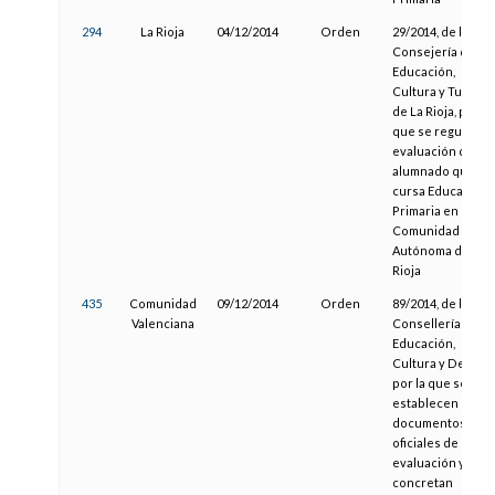
294
La Rioja
04/12/2014
Orden
29/2014, de la
Consejería de
Educación,
Cultura y Turismo
de La Rioja, por la
que se regula la
evaluación del
alumnado que
cursa Educación
Primaria en la
Comunidad
Autónoma de La
Rioja
435
Comunidad
09/12/2014
Orden
89/2014, de la
Valenciana
Consellería de
Educación,
Cultura y Deporte
por la que se
establecen los
documentos
oficiales de
evaluación y se
concretan