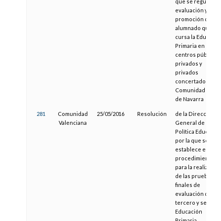
que se regula la
evaluación y
promoción del
alumnado que
cursa la Educació
Primaria en los
centros públicos,
privados y
privados
concertados de l
Comunidad Foral
de Navarra
281
Comunidad
25/05/2016
Resolución
de la Dirección
Valenciana
General de
Política Educativa
por la que se
establece el
procedimiento
para la realizació
de las pruebas
finales de
evaluación de
tercero y sexto d
Educación
Primaria