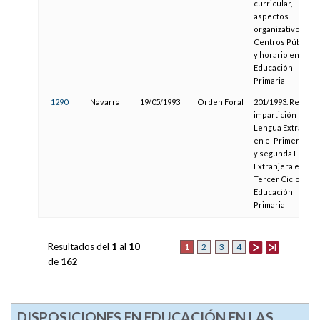
curricular,
aspectos
organizativos de
Centros Públicos
y horario en
Educación
Primaria
1290
Navarra
19/05/1993
Orden Foral
201/1993. Regula l
impartición de
Lengua Extranjer
en el Primer Ciclo
y segunda Lengu
Extranjera en el
Tercer Ciclo de
Educación
Primaria
Resultados del
1
al
10
1
2
3
4
de
162
DISPOSICIONES EN EDUCACIÓN EN LAS