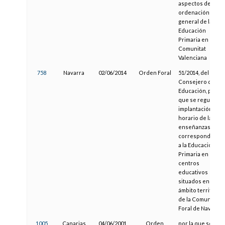
aspectos de la
ordenación
general de la
Educación
Primaria en la
Comunitat
Valenciana
758
Navarra
02/06/2014
Orden Foral
51/2014, del
Consejero de
Educación, por la
que se regulan la
implantación y el
horario de las
enseñanzas
correspondiente
a la Educación
Primaria en los
centros
educativos
situados en el
ámbito territorial
de la Comunidad
Foral de Navarra
1005
Canarias
04/06/2001
Orden
por la que se