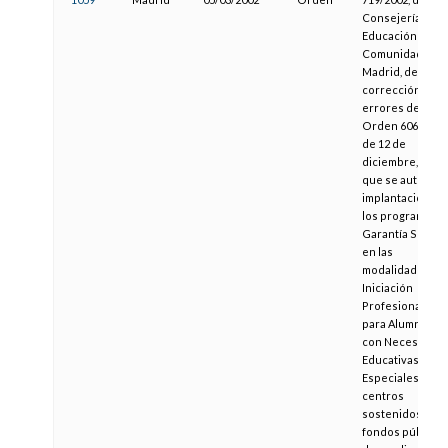
Consejería de
Educación de la
Comunidad de
Madrid, de
corrección de
errores de la
Orden 6069/2001
de 12 de
diciembre, por l
que se autoriza 
implantación de
los programas d
Garantía Social
en las
modalidades de
Iniciación
Profesional y
para Alumnos
con Necesidade
Educativas
Especiales, en
centros
sostenidos con
fondos públicos