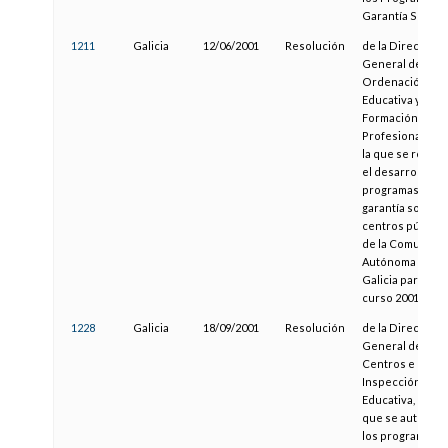
Garantía Social
1211
Galicia
12/06/2001
Resolución
de la Dirección
General de
Ordenación
Educativa y
Formación
Profesional, por
la que se regula
el desarrollo de
programas de
garantía social 
centros público
de la Comunida
Autónoma de
Galicia para el
curso 2001-2002
1228
Galicia
18/09/2001
Resolución
de la Dirección
General de
Centros e
Inspección
Educativa, por la
que se autoriza
los programas d