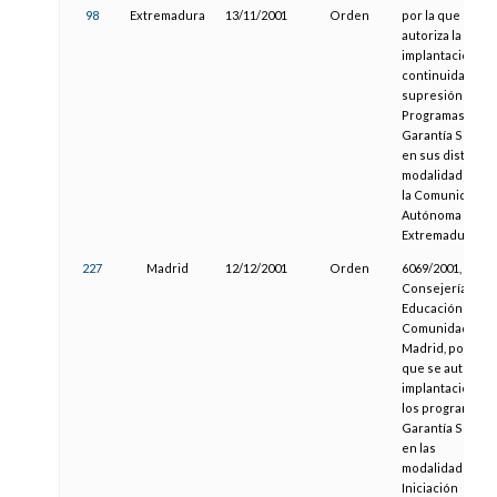
98
Extremadura
13/11/2001
Orden
por la que se
autoriza la
implantación,
continuidad y
supresión de
Programas de
Garantía Social
en sus distintas
modalidades, en
la Comunidad
Autónoma de
Extremadura.
227
Madrid
12/12/2001
Orden
6069/2001, de la
Consejería de
Educación de la
Comunidad de
Madrid, por la
que se autoriza 
implantación de
los programas d
Garantía Social
en las
modalidades de
Iniciación