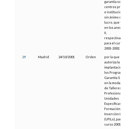
garantía social 
centros privado
e instituciones
sin ánimo de
lucro, que figur
en los anexos I y
II,
respectivament
para el curso
2001-2002.
29
Madrid
24/10/2001
Orden
por la que se
autoriza la
implantación de
los Programas d
Garantía Social
en la modalidad
de Talleres
Profesionales, 
Unidades
Específicas de
Formación e
Inserción Labor
(UFILs), para el
curso 2001-2002