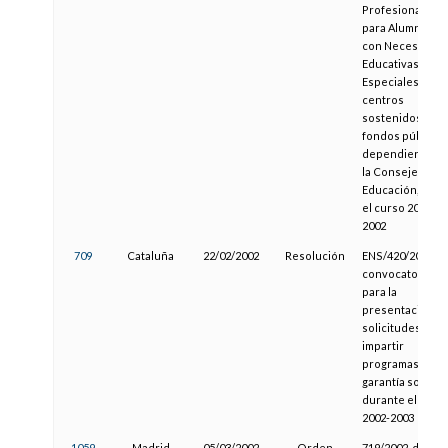
Profesional y
para Alumnos
con Necesidade
Educativas
Especiales, en
centros
sostenidos con
fondos públicos
dependientes d
la Consejería de
Educación, para
el curso 2001-
2002
709
Cataluña
22/02/2002
Resolución
ENS/420/2002, d
convocatoria
para la
presentación d
solicitudes para
impartir
programas de
garantía social
durante el curs
2002-2003
1059
Madrid
05/03/2002
Orden
719/2002, de la