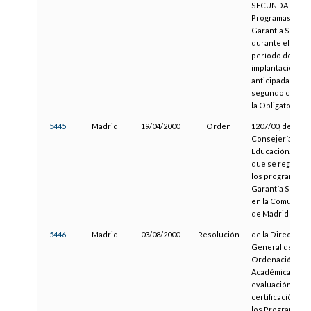
SECUNDARIA.
Programas de
Garantía Social
durante el
período de
implantación
anticipada del
segundo ciclo d
la Obligatoria.
5445
Madrid
19/04/2000
Orden
1207/00, de la
Consejería de
Educación., por l
que se regulan
los programas d
Garantía Social
en la Comunida
de Madrid
5446
Madrid
03/08/2000
Resolución
de la Dirección
General de
Ordenación
Académica, sob
evaluación y
certificación en
los Programas d