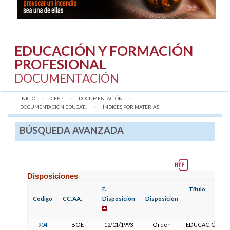
EDUCACIÓN Y FORMACIÓN
PROFESIONAL
DOCUMENTACIÓN
INICIO
CEFP
DOCUMENTACIÓN
DOCUMENTACIÓN EDUCAT...
AQUÍ:
ÍNDICES POR MATERIAS
BÚSQUEDA AVANZADA
Disposiciones
F.
Título
Código
CC.AA.
Disposición
Disposición
904
BOE
12/01/1993
Orden
EDUCACIÓN