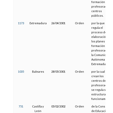
formación del
profesorado en
centros
públicos.
1173
Extremadura
26/04/2001
Orden
por la que se
regula el
proceso de
elaboración de
los planes de
formación del
profesorado de
la Comunidad
Autónoma de
Extremadura.
1035
Baleares
28/05/2001
Orden
por la cual se
crean los
centros de
profesorado y
se regula su
estructura y
funcionamiento.
751
Castilla y
05/02/2002
Orden
de la Consejería
León
de Educación y