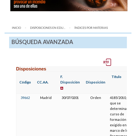
INICIO
DISPOSICIONES EN EDU...
AQUÍ:
ÍNDICES POR MATERIAS
BÚSQUEDA AVANZADA
Disposiciones
F.
Título
Código
CC.AA.
Disposición
Disposición
39662
Madrid
30/07/0201
Orden
4185/2010, por la
que se
determina el
curso de
formación
exigido en el
marco de los
Programas de