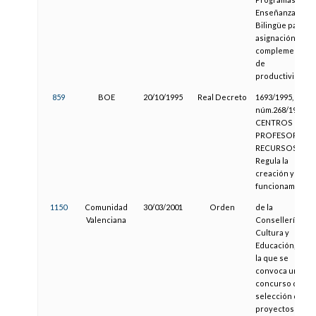
Enseñanza
Bilingüe para la
asignación de
complemento
de
productividad
859
BOE
20/10/1995
Real Decreto
1693/1995,
núm.268/1995,
CENTROS DE
PROFESORES Y
RECURSOS.
Regula la
creación y el
funcionamiento.
1150
Comunidad
30/03/2001
Orden
de la
Valenciana
Consellería de
Cultura y
Educación, por
la que se
convoca un
concurso de
selección de
proyectos de