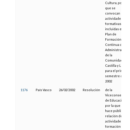
Cultura, por la
que se
convocan
actividades
formativas
incluidas en el
Plan de
Formación
Continua de la
Administración
de la
Comunidad de
Castilla y León
para el primer
semestre de
2002
1176
País Vasco
26/02/2002
Resolución
de la
Viceconsejera
de Educación,
por la que se
hace pública la
relación de
actividades de
formación del