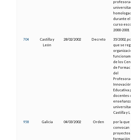
profesorado no
universitario
homologadas
durante el
curso escolar
2000-2001
704
Castilla y
28/02/2002
Decreto
35/2002, por el
León
que se regula la
organización y
funcionamiento
de los Centros
de Formación
del
Profesorado e
Innovación
Educativa para
docentes de
enseñanza no
universitaria de
Castilla y León
958
Galicia
04/03/2002
Orden
por la que se
convocan
proyectos de
formación y