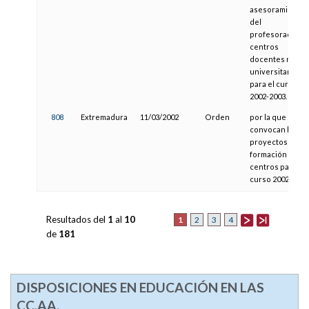
asesoramiento
del
profesorado en
centros
docentes no
universitarios
para el curso
2002-2003.
808
Extremadura
11/03/2002
Orden
por la que se
convocan los
proyectos de
formación en
centros para el
curso 2002/2003
Resultados del
1
al
10
1
2
3
4
de
181
DISPOSICIONES EN EDUCACIÓN EN LAS
CC.AA.